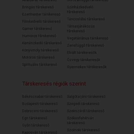
Állatbarát társkereső
Sorozatfüggő társkereső
Bringás társkereső
Színházkedvelő
társkereső
Ezermester társkereső
Táncoslábú társkereső
Filmkedvelő társkereső
Társasjátékozós
Gamer társkereső
társkereső
Humoros társkereső
Vegetáriánus társkereső
Kertészkedő társkereső
Zenefüggő társkereső
Könyvmoly társkereső
Elvált társkeresők
Motoros társkereső
Özvegy társkeresők
Spirituális társkereső
Gyermekes társkeresők
Társkeresés régiók szerint
Békéscsabai társkereső
Salgótarjáni társkereső
Budapesti társkereső
Szegedi társkereső
Debreceni társkereső
Szekszárdi társkereső
Egri társkereső
Székesfehérvári
társkereső
Győri társkereső
Szolnoki társkereső
Kaposvári társkereső