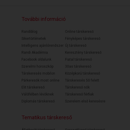
További információ
Randiblog
Online társkereső
Sikertörténetek
Fényképes társkereső
Intelligens ajánlórendszer
Új társkereső
Randi Akadémia
Keresztény társkereső
Facebook oldalunk
Fiatal társkereső
Szerelmi horoszkóp
30as társkereső
Társkeresés mobilon
Középkorú társkereső
Párkeresők most online
Társkeresés 50 felett
Elit társkereső
Társkereső nők
Válófélben lévőknek
Társkereső férfiak
Diplomás társkereső
Szerelem első keresésre
Tematikus társkereső