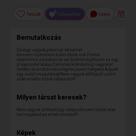
Tetszik
Üzenj
SzuperSzív
Bemutatkozás
Özvegy vagyok,páromat társamat
keresem.Gyerekeim külön élnek már.Fontos
számomra a bizalom,és az őszinteség,hiszen ez egy
jó kapcsolat alapja.Szeretek kirándulni,jó nagyokat
sétálni, és közben beszélgetni,zenét hallgatni.Adjunk
egy esélyt magunknak!Nem vagyok előfizező ,ezért
csak emailre tudok válaszolni!!!
Milyen társat keresek?
Nem vagyok előfizető,így válaszolni sem tudok csak
ha megadod az email címedet!!!
Képek