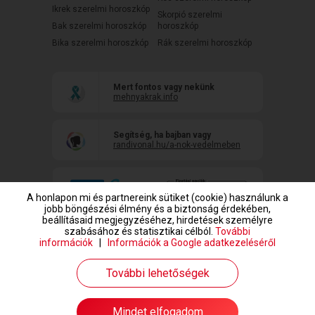
Ikrek szerelmi horoszkóp
Skorpió szerelmi
Bak szerelmi horoszkóp
horoszkóp
Bika szerelmi horoszkóp
Rák szerelmi horoszkóp
Mert fontos vagy nekünk
mehnyakrak.info
Segítség, ha bajban vagy
randivonal.hu/a-nok-vedelmeben
A honlapon mi és partnereink sütiket (cookie) használunk a
jobb böngészési élmény és a biztonság érdekében,
beállításaid megjegyzéséhez, hirdetések személyre
szabásához és statisztikai célból.
További
információk
|
Információk a Google adatkezeléséről
www.randivonal.hu © Copyright 1999-2026 Dating Central Europe Zrt.
További lehetőségek
Mindet elfogadom