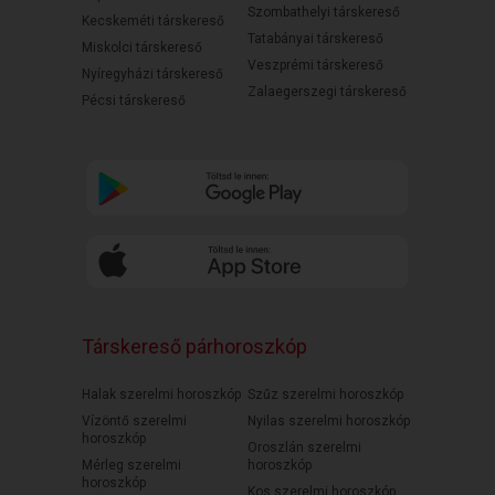
Szombathelyi társkereső
Kecskeméti társkereső
Tatabányai társkereső
Miskolci társkereső
Veszprémi társkereső
Nyíregyházi társkereső
Zalaegerszegi társkereső
Pécsi társkereső
Társkereső párhoroszkóp
Halak szerelmi horoszkóp
Szűz szerelmi horoszkóp
Vízöntő szerelmi
Nyilas szerelmi horoszkóp
horoszkóp
Oroszlán szerelmi
Mérleg szerelmi
horoszkóp
horoszkóp
Kos szerelmi horoszkóp