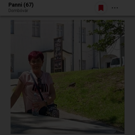
Panni (67)
Belépés
Dombóvár
Egy jó randiból bármi lehet.