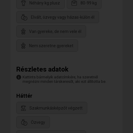
Néhány kg plusz
80-99 kg
Elvált, özvegy vagy házas-külön él
Van gyereke, de nem vele él
Nem szeretne gyereket
Részletes adatok
Kattints bármelyik adatcímkére, ha szeretnél
megnézni minden társkeresőt, aki ezt állította be.
Háttér
Szakmunkásképzőt végzett
Özvegy