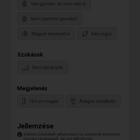
Van gyereke, de nem vele él
Nem szeretne gyereket
Magyar anyanyelvű
Bika jegyű
Szokások
Nem dohányzik
Megjelenés
164 cm magas
Átlagos testalkatú
Jellemzése
Kattints bármelyik jellemzésre, ha szeretnél megnézni
minden társkeresőt, aki ezt állította be.