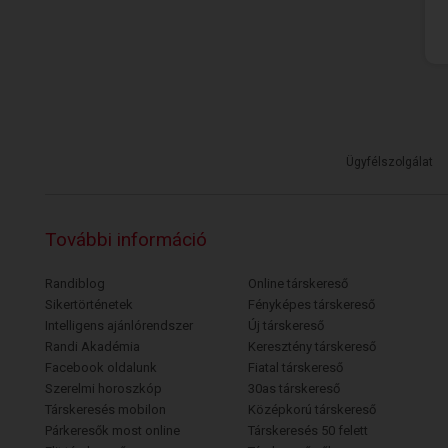
Ügyfélszolgálat
További információ
Randiblog
Online társkereső
Sikertörténetek
Fényképes társkereső
Intelligens ajánlórendszer
Új társkereső
Randi Akadémia
Keresztény társkereső
Facebook oldalunk
Fiatal társkereső
Szerelmi horoszkóp
30as társkereső
Társkeresés mobilon
Középkorú társkereső
Párkeresők most online
Társkeresés 50 felett