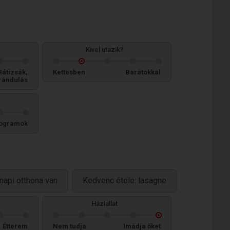
Kivel utazik?
Hátizsák,
Kettesben
Barátokkal
rándulás
ogramok
napi otthona van
Kedvenc étele: lasagne
Háziállat
Étterem
Nem tudja
Imádja őket