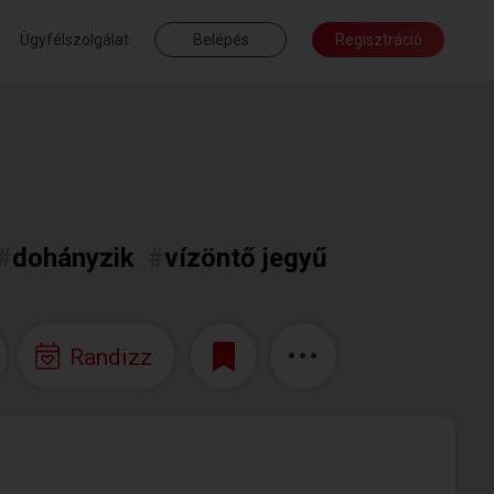
Ügyfélszolgálat
Belépés
Regisztráció
#
dohányzik
#
vízöntő jegyű
Randizz