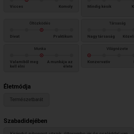
Vicces
Komoly
Mindig késik
K
Öltözködés
Társaság
Divat
Praktikum
Nagy társaság
Közel
Munka
Világnézete
Valamiből meg
A munkája az
Konzervatív
kell élni
élete
Életmódja
Természetbarát
Szabadidejében
Kirándul, pihenget, utazik, étterembe jár és családdal van