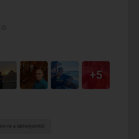
.🙂
+5
km-re a lakhelyemtől