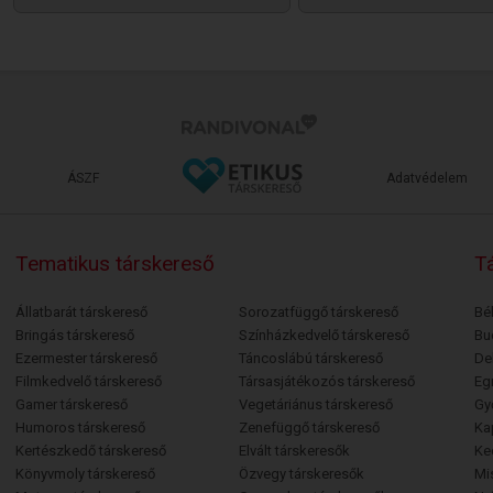
ÁSZF
Adatvédelem
Tematikus társkereső
Tá
Állatbarát társkereső
Sorozatfüggő társkereső
Bé
Bringás társkereső
Színházkedvelő társkereső
Bu
Ezermester társkereső
Táncoslábú társkereső
De
Filmkedvelő társkereső
Társasjátékozós társkereső
Egr
Gamer társkereső
Vegetáriánus társkereső
Gy
Humoros társkereső
Zenefüggő társkereső
Ka
Kertészkedő társkereső
Elvált társkeresők
Ke
Könyvmoly társkereső
Özvegy társkeresők
Mi