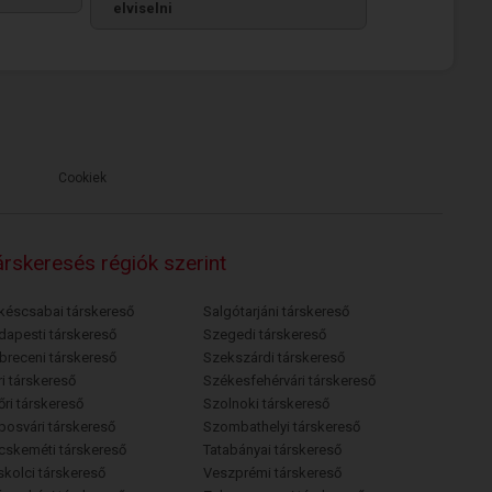
elviselni
Cookiek
rskeresés régiók szerint
késcsabai társkereső
Salgótarjáni társkereső
dapesti társkereső
Szegedi társkereső
breceni társkereső
Szekszárdi társkereső
i társkereső
Székesfehérvári társkereső
őri társkereső
Szolnoki társkereső
posvári társkereső
Szombathelyi társkereső
cskeméti társkereső
Tatabányai társkereső
skolci társkereső
Veszprémi társkereső