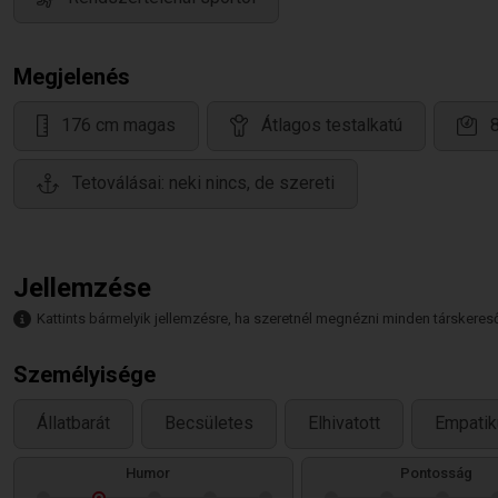
Megjelenés
176 cm magas
Átlagos testalkatú
Tetoválásai: neki nincs, de szereti
Jellemzése
Kattints bármelyik jellemzésre, ha szeretnél megnézni minden társkeresőt,
Személyisége
Állatbarát
Becsületes
Elhivatott
Empatik
Humor
Pontosság