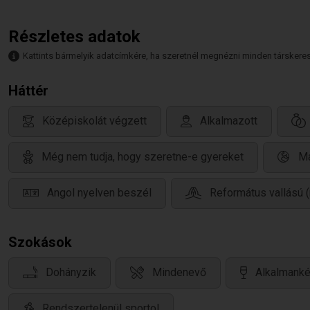
Részletes adatok
Kattints bármelyik adatcímkére, ha szeretnél megnézni minden társkeresőt,
Háttér
Középiskolát végzett
Alkalmazott
Még nem tudja, hogy szeretne-e gyereket
Ma
Angol nyelven beszél
Református vallású 
Szokások
Dohányzik
Mindenevő
Alkalmanké
Rendszertelenül sportol