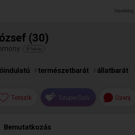
Randiblog
ózsef (30)
omony
Térkép
jóindulatú
#
természetbarát
#
állatbarát
Tetszik
SzuperSzív
Üzenj
Bemutatkozás