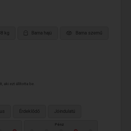
88 kg
Barna hajú
Barna szemű
 aki ezt állította be.
us
Érdeklődő
Jóindulatú
Pénz