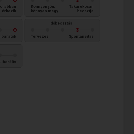
orábban
Könnyen jön,
Takarékosan
érkezik
könnyen megy
beosztja
Időbeosztás
i barátok
Tervezés
Spontaneitás
Liberális