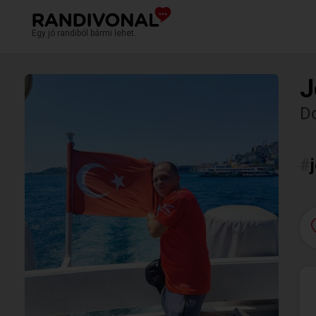
Egy jó randiból bármi lehet.
J
D
#