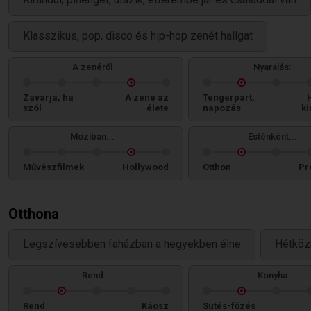
Klasszikus, pop, disco és hip-hop zenét hallgat
A zenéről
Nyaralás:
Zavarja, ha
A zene az
Tengerpart,
szól
élete
napozás
ki
Moziban...
Esténként...
Művészfilmek
Hollywood
Otthon
Pr
Otthona
Legszívesebben faházban a hegyekben élne
Hétköz
Rend
Konyha
Rend
Káosz
Sütés-főzés