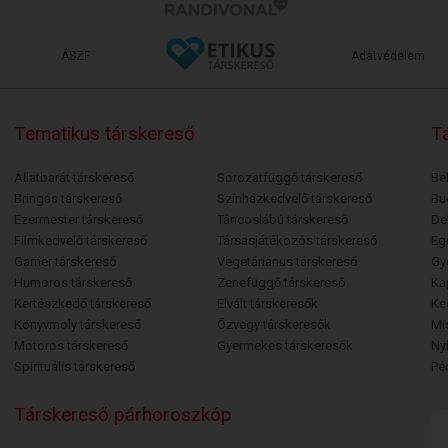
ÁSZF
Adatvédelem
Tematikus társkereső
Tá
Állatbarát társkereső
Sorozatfüggő társkereső
Bé
Bringás társkereső
Színházkedvelő társkereső
Bu
Ezermester társkereső
Táncoslábú társkereső
De
Filmkedvelő társkereső
Társasjátékozós társkereső
Egr
Gamer társkereső
Vegetáriánus társkereső
Gy
Humoros társkereső
Zenefüggő társkereső
Ka
Kertészkedő társkereső
Elvált társkeresők
Ke
Könyvmoly társkereső
Özvegy társkeresők
Mi
Motoros társkereső
Gyermekes társkeresők
Ny
Spirituális társkereső
Pé
Társkereső párhoroszkóp