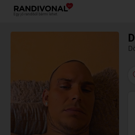
Egy jó randiból bármi lehet.
D
D