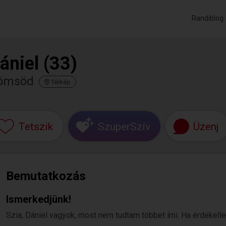
Randiblog
ániel (33)
ömsöd
Térkép
Tetszik
SzuperSzív
Üzenj
Bemutatkozás
Ismerkedjünk!
Szia, Dániel vagyok, most nem tudtam többet írni. Ha érdekellek