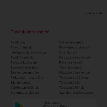
Ügyfélszolgálat
További információ
Randiblog
Online társkereső
Sikertörténetek
Fényképes társkereső
Intelligens ajánlórendszer
Új társkereső
Randi Akadémia
Keresztény társkereső
Facebook oldalunk
Fiatal társkereső
Szerelmi horoszkóp
30as társkereső
Társkeresés mobilon
Középkorú társkereső
Párkeresők most online
Társkeresés 50 felett
Elit társkereső
Társkereső nők
Válófélben lévőknek
Társkereső férfiak
Diplomás társkereső
Szerelem első keresésre