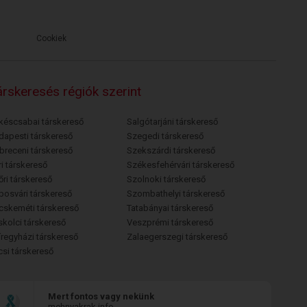
Cookiek
rskeresés régiók szerint
késcsabai társkereső
Salgótarjáni társkereső
dapesti társkereső
Szegedi társkereső
breceni társkereső
Szekszárdi társkereső
i társkereső
Székesfehérvári társkereső
őri társkereső
Szolnoki társkereső
posvári társkereső
Szombathelyi társkereső
cskeméti társkereső
Tatabányai társkereső
skolci társkereső
Veszprémi társkereső
íregyházi társkereső
Zalaegerszegi társkereső
csi társkereső
Mert fontos vagy nekünk
mehnyakrak.info