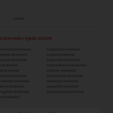
Cookiek
rskeresés régiók szerint
késcsabai társkereső
Salgótarjáni társkereső
dapesti társkereső
Szegedi társkereső
breceni társkereső
Szekszárdi társkereső
i társkereső
Székesfehérvári társkereső
őri társkereső
Szolnoki társkereső
posvári társkereső
Szombathelyi társkereső
cskeméti társkereső
Tatabányai társkereső
skolci társkereső
Veszprémi társkereső
íregyházi társkereső
Zalaegerszegi társkereső
csi társkereső