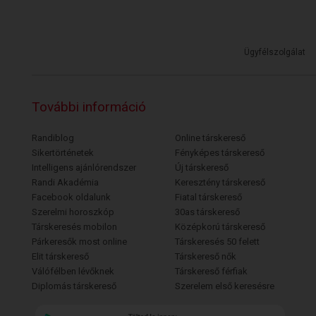
Ügyfélszolgálat
További információ
Randiblog
Online társkereső
Sikertörténetek
Fényképes társkereső
Intelligens ajánlórendszer
Új társkereső
Randi Akadémia
Keresztény társkereső
Facebook oldalunk
Fiatal társkereső
Szerelmi horoszkóp
30as társkereső
Társkeresés mobilon
Középkorú társkereső
Párkeresők most online
Társkeresés 50 felett
Elit társkereső
Társkereső nők
Válófélben lévőknek
Társkereső férfiak
Diplomás társkereső
Szerelem első keresésre