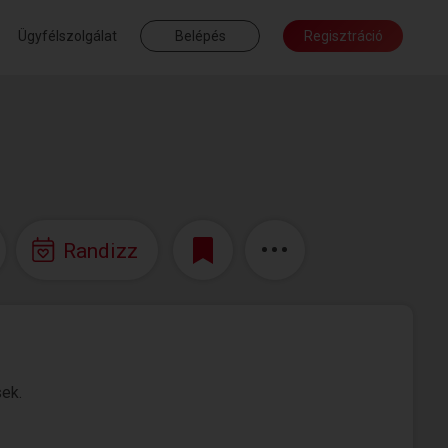
Ügyfélszolgálat
Belépés
Regisztráció
Randizz
sek.