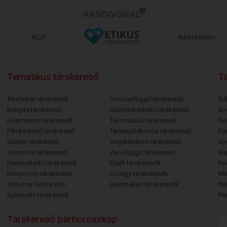
ÁSZF
Adatvédelem
Tematikus társkereső
Tá
Állatbarát társkereső
Sorozatfüggő társkereső
Bé
Bringás társkereső
Színházkedvelő társkereső
Bu
Ezermester társkereső
Táncoslábú társkereső
De
Filmkedvelő társkereső
Társasjátékozós társkereső
Egr
Gamer társkereső
Vegetáriánus társkereső
Gy
Humoros társkereső
Zenefüggő társkereső
Ka
Kertészkedő társkereső
Elvált társkeresők
Ke
Könyvmoly társkereső
Özvegy társkeresők
Mi
Motoros társkereső
Gyermekes társkeresők
Ny
Spirituális társkereső
Pé
Társkereső párhoroszkóp