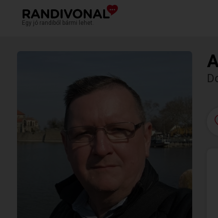
Egy jó randiból bármi lehet.
A
D