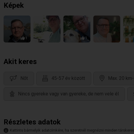
Képek
1
1
Akit keres
Nőt
45-57 év között
Max. 20 km-
Nincs gyereke vagy van gyereke, de nem vele él
Részletes adatok
Kattints bármelyik adatcímkére, ha szeretnél megnézni minden társkeresőt,