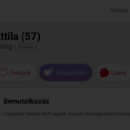
Randiblog
ttila (57)
orog
Térkép
Tetszik
SzuperSzív
Üzenj
Bemutatkozás
Független, fiatalos férfi vagyok, hosszú távú kapcsolatot kere