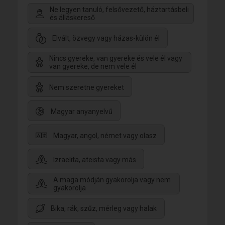
Ne legyen tanuló, felsővezető, háztartásbeli
és álláskereső
Elvált, özvegy vagy házas-külön él
Nincs gyereke, van gyereke és vele él vagy
van gyereke, de nem vele él
Nem szeretne gyereket
Magyar anyanyelvű
Magyar, angol, német vagy olasz
Izraelita, ateista vagy más
A maga módján gyakorolja vagy nem
gyakorolja
Bika, rák, szűz, mérleg vagy halak