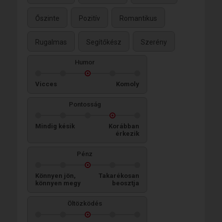
Őszinte
Pozitív
Romantikus
Rugalmas
Segítőkész
Szerény
Humor
Vicces
Komoly
Pontosság
Mindig késik
Korábban
érkezik
Pénz
Könnyen jön,
Takarékosan
könnyen megy
beosztja
Öltözködés