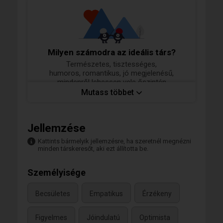
Milyen számodra az ideális társ?
Természetes, tisztességes,
humoros, romantikus, jó megjelenésű,
mindenről lehessen vele őszintén
beszélgetni, tanulni lehessen tőle,
Mutass többet
érzelmekben gazdag:
JÓ EMBER LEGYEN !!!!
Jellemzése
Kattints bármelyik jellemzésre, ha szeretnél megnézni
minden társkeresőt, aki ezt állította be.
Személyisége
Becsületes
Empatikus
Érzékeny
Figyelmes
Jóindulatú
Optimista