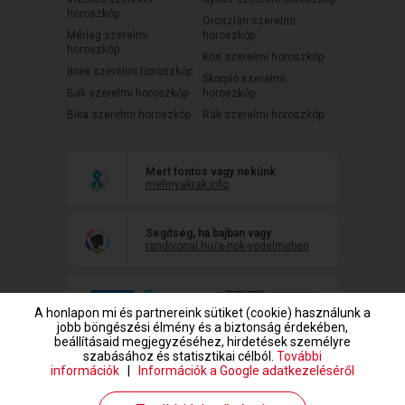
horoszkóp
Oroszlán szerelmi
Mérleg szerelmi
horoszkóp
horoszkóp
Kos szerelmi horoszkóp
Ikrek szerelmi horoszkóp
Skorpió szerelmi
Bak szerelmi horoszkóp
horoszkóp
Bika szerelmi horoszkóp
Rák szerelmi horoszkóp
Mert fontos vagy nekünk
mehnyakrak.info
Segítség, ha bajban vagy
randivonal.hu/a-nok-vedelmeben
A honlapon mi és partnereink sütiket (cookie) használunk a
jobb böngészési élmény és a biztonság érdekében,
beállításaid megjegyzéséhez, hirdetések személyre
szabásához és statisztikai célból.
További
információk
|
Információk a Google adatkezeléséről
www.randivonal.hu © Copyright 1999-2026 Dating Central Europe Zrt.