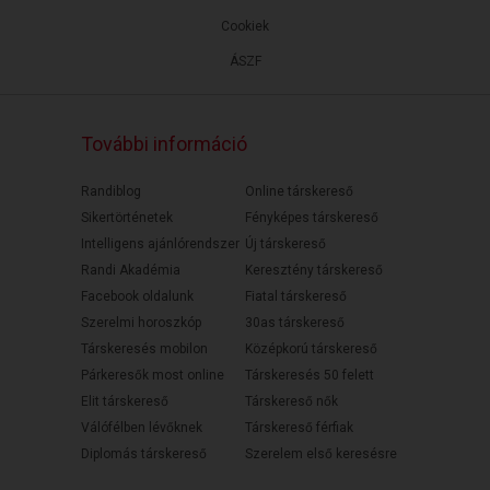
Cookiek
ÁSZF
További információ
Randiblog
Online társkereső
Sikertörténetek
Fényképes társkereső
Intelligens ajánlórendszer
Új társkereső
Randi Akadémia
Keresztény társkereső
Facebook oldalunk
Fiatal társkereső
Szerelmi horoszkóp
30as társkereső
Társkeresés mobilon
Középkorú társkereső
Párkeresők most online
Társkeresés 50 felett
Elit társkereső
Társkereső nők
Válófélben lévőknek
Társkereső férfiak
Diplomás társkereső
Szerelem első keresésre