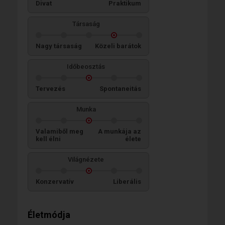
Divat
Praktikum
Társaság
Nagy társaság
Közeli barátok
Időbeosztás
Tervezés
Spontaneitás
Munka
Valamiből meg
A munkája az
kell élni
élete
Világnézete
Konzervatív
Liberális
Életmódja