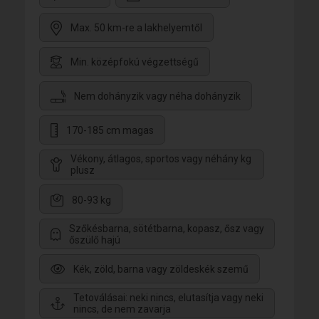
Max. 50 km-re a lakhelyemtől
Min. középfokú végzettségű
Nem dohányzik vagy néha dohányzik
170-185 cm magas
Vékony, átlagos, sportos vagy néhány kg
plusz
80-93 kg
Szőkésbarna, sötétbarna, kopasz, ősz vagy
őszülő hajú
Kék, zöld, barna vagy zöldeskék szemű
Tetoválásai: neki nincs, elutasítja vagy neki
nincs, de nem zavarja