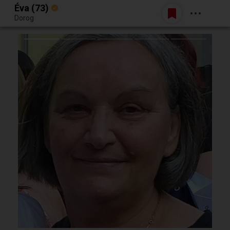
Éva (73)
Belépés
Dorog
Egy jó randiból bármi lehet.