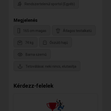
Rendszertelenül sportol (Egyéb)
Megjelenés
165 cm magas
Átlagos testalkatú
74 kg
Őszülő hajú
Barna szemű
Tetoválásai: neki nincs, elutasítja
Kérdezz-felelek