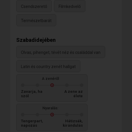
Csendszerető
Filmkedvelő
Természetbarát
Szabadidejében
Olvas, pihenget, tévét néz és családdal van
Latin és country zenét hallgat
A zenéről
Zavarja, ha
A zene az
szól
élete
Nyaralás:
Tengerpart,
Hátizsák,
napozás
kirándulás