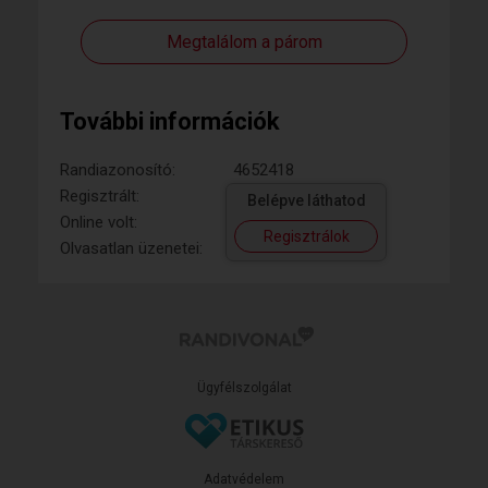
Megtalálom a párom
További információk
Randiazonosító:
4652418
Regisztrált:
Belépve láthatod
Online volt:
Regisztrálok
Olvasatlan üzenetei:
Ügyfélszolgálat
Adatvédelem