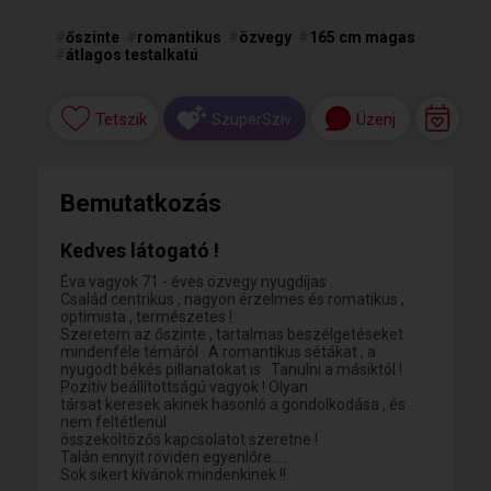
#
őszinte
#
romantikus
#
özvegy
#
165 cm magas
#
átlagos testalkatú
Tetszik
Üzenj
SzuperSzív
Bemutatkozás
Kedves látogató !
Éva vagyok 71 - éves özvegy nyugdíjas .
Család centrikus , nagyon érzelmes és romatikus ,
optimista , természetes !
Szeretem az őszinte , tartalmas beszélgetéseket
mindenféle témáról . A romantikus sétákat , a
nyugodt békés pillanatokat is . Tanulni a másiktól !
Pozitív beállítottságú vagyok ! Olyan
társat keresek akinek hasonló a gondolkodása , és
nem feltétlenül
összeköltözős kapcsolatot szeretne !
Talán ennyit röviden egyenlőre.....
Sok sikert kívánok mindenkinek !!