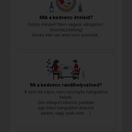
Mik a kedvenc ételeid?
Szinte minden! Nem vagyok válogatós !
(hús,hal,zöldség)
Kevés étel van amit nem szeretek .
Mi a kedvenc randihelyszíned?
A nem túl zajos, nem nyüzsgős hangulatos
helyek.
(kis eldugott kávézó, parkban
egy ódon hangulatot árasztó
padon, vagy csak séta .....)