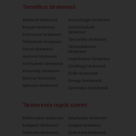
Tematikus társkereső
Állatbarát társkereső
Sorozatfüggő társkereső
Bringás társkereső
Színházkedvelő
társkereső
Ezermester társkereső
Táncoslábú társkereső
Filmkedvelő társkereső
Társasjátékozós
Gamer társkereső
társkereső
Humoros társkereső
Vegetáriánus társkereső
Kertészkedő társkereső
Zenefüggő társkereső
Könyvmoly társkereső
Elvált társkeresők
Motoros társkereső
Özvegy társkeresők
Spirituális társkereső
Gyermekes társkeresők
Társkeresés régiók szerint
Békéscsabai társkereső
Salgótarjáni társkereső
Budapesti társkereső
Szegedi társkereső
Debreceni társkereső
Szekszárdi társkereső