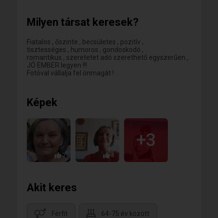
Milyen társat keresek?
Fiatalos , őszinte , becsületes , pozitív ,
tisztességes , humoros , gondoskodó ,
romantikus , szeretetet adó szerethető egyszerűen ,
JÓ EMBER legyen !!!
Fotóval vállalja fel önmagát !
Képek
+3
7
4
Akit keres
Férfit
64-75 év között