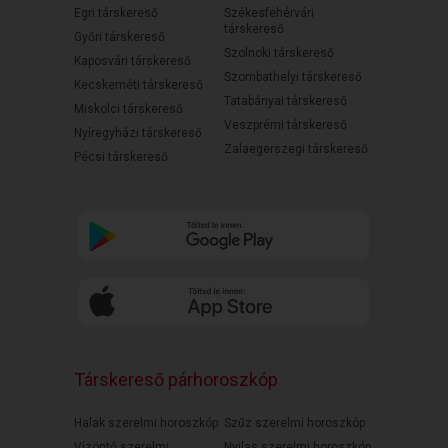
Egri társkereső
Székesfehérvári
társkereső
Győri társkereső
Szolnoki társkereső
Kaposvári társkereső
Szombathelyi társkereső
Kecskeméti társkereső
Tatabányai társkereső
Miskolci társkereső
Veszprémi társkereső
Nyíregyházi társkereső
Zalaegerszegi társkereső
Pécsi társkereső
Társkereső párhoroszkóp
Halak szerelmi horoszkóp
Szűz szerelmi horoszkóp
Vízöntő szerelmi
Nyilas szerelmi horoszkóp