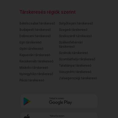
Társkeresés régiók szerint
Békéscsabai társkereső
Salgótarjáni társkereső
Budapesti társkereső
Szegedi társkereső
Debreceni társkereső
Szekszárdi társkereső
Egri társkereső
Székesfehérvári
társkereső
Győri társkereső
Szolnoki társkereső
Kaposvári társkereső
Szombathelyi társkereső
Kecskeméti társkereső
Tatabányai társkereső
Miskolci társkereső
Veszprémi társkereső
Nyíregyházi társkereső
Zalaegerszegi társkereső
Pécsi társkereső