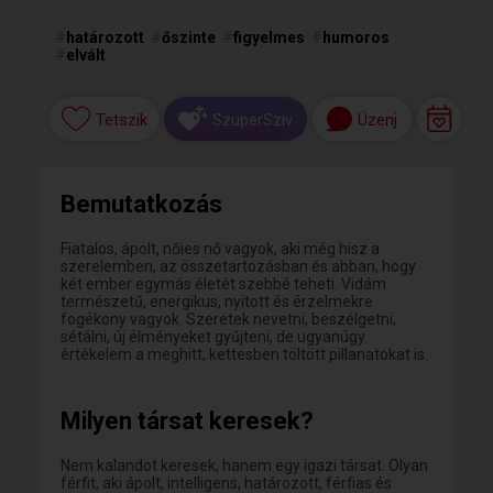
#
határozott
#
őszinte
#
figyelmes
#
humoros
#
elvált
Tetszik
Üzenj
SzuperSzív
Bemutatkozás
Fiatalos, ápolt, nőies nő vagyok, aki még hisz a
szerelemben, az összetartozásban és abban, hogy
két ember egymás életét szebbé teheti. Vidám
természetű, energikus, nyitott és érzelmekre
fogékony vagyok. Szeretek nevetni, beszélgetni,
sétálni, új élményeket gyűjteni, de ugyanúgy
értékelem a meghitt, kettesben töltött pillanatokat is.
Milyen társat keresek?
Nem kalandot keresek, hanem egy igazi társat. Olyan
férfit, aki ápolt, intelligens, határozott, férfias és