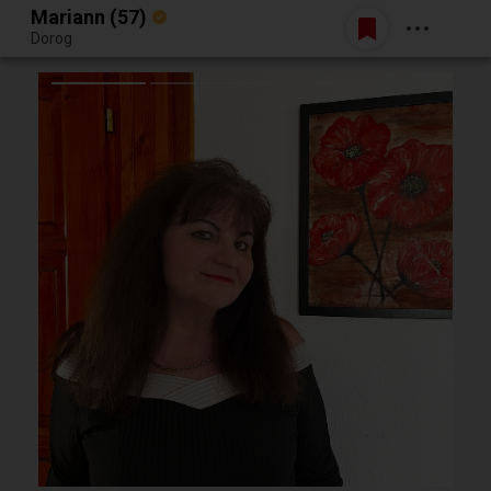
Mariann (57)
Belépés
Dorog
Egy jó randiból bármi lehet.