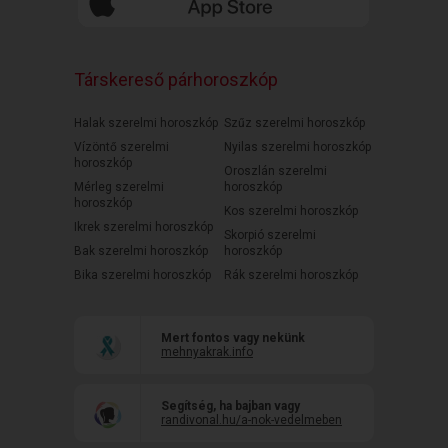
Társkereső párhoroszkóp
Halak szerelmi horoszkóp
Szűz szerelmi horoszkóp
Vízöntő szerelmi
Nyilas szerelmi horoszkóp
horoszkóp
Oroszlán szerelmi
Mérleg szerelmi
horoszkóp
horoszkóp
Kos szerelmi horoszkóp
Ikrek szerelmi horoszkóp
Skorpió szerelmi
Bak szerelmi horoszkóp
horoszkóp
Bika szerelmi horoszkóp
Rák szerelmi horoszkóp
Mert fontos vagy nekünk
mehnyakrak.info
Segítség, ha bajban vagy
randivonal.hu/a-nok-vedelmeben