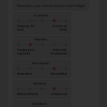
Klasszikus, pop, rock és musical zenét hallgat
A zenéről
Zavarja, ha
A zene az
szól
élete
Nyaralás:
Tengerpart,
Hátizsák,
napozás
kirándulás
Kivel utazik?
Kettesben
Barátokkal
Moziban...
Művészfilmek
Hollywood
Esténként...