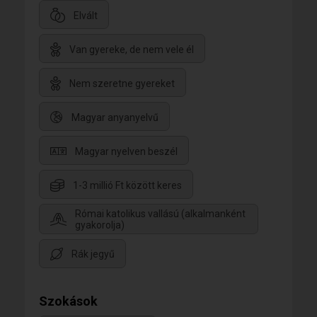
Elvált
Van gyereke, de nem vele él
Nem szeretne gyereket
Magyar anyanyelvű
Magyar nyelven beszél
1-3 millió Ft között keres
Római katolikus vallású (alkalmanként
gyakorolja)
Rák jegyű
Szokások