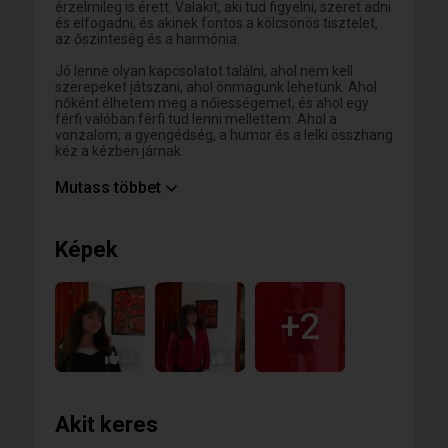
érzelmileg is érett. Valakit, aki tud figyelni, szeret adni
és elfogadni, és akinek fontos a kölcsönös tisztelet,
az őszinteség és a harmónia.
Jó lenne olyan kapcsolatot találni, ahol nem kell
szerepeket játszani, ahol önmagunk lehetünk. Ahol
nőként élhetem meg a nőiességemet, és ahol egy
férfi valóban férfi tud lenni mellettem. Ahol a
vonzalom, a gyengédség, a humor és a lelki összhang
kéz a kézben járnak.
Hiszem, hogy nem a kor számít, hanem az, hogy van-
Mutass többet
e még bennünk kíváncsiság egymás iránt, tudunk-e
együtt nevetni, tervezni, és örülni annak, hogy
rátaláltunk valakire, akivel jó megosztani az életet.
Képek
+2
23
9
Akit keres