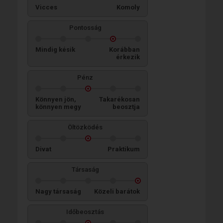
Vicces
Komoly
Pontosság
Mindig késik
Korábban
érkezik
Pénz
Könnyen jön,
Takarékosan
könnyen megy
beosztja
Öltözködés
Divat
Praktikum
Társaság
Nagy társaság
Közeli barátok
Időbeosztás