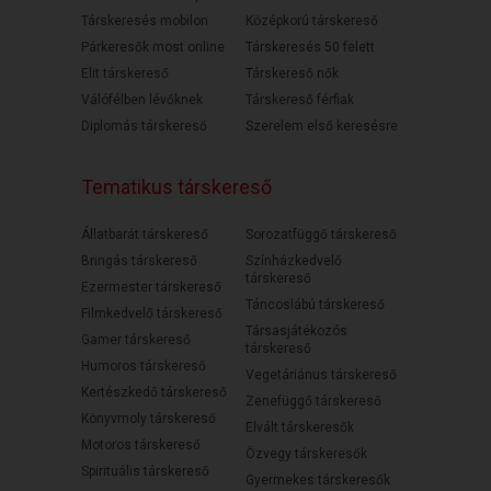
Társkeresés mobilon
Középkorú társkereső
Párkeresők most online
Társkeresés 50 felett
Elit társkereső
Társkereső nők
Válófélben lévőknek
Társkereső férfiak
Diplomás társkereső
Szerelem első keresésre
Tematikus társkereső
Állatbarát társkereső
Sorozatfüggő társkereső
Bringás társkereső
Színházkedvelő
társkereső
Ezermester társkereső
Táncoslábú társkereső
Filmkedvelő társkereső
Társasjátékozós
Gamer társkereső
társkereső
Humoros társkereső
Vegetáriánus társkereső
Kertészkedő társkereső
Zenefüggő társkereső
Könyvmoly társkereső
Elvált társkeresők
Motoros társkereső
Özvegy társkeresők
Spirituális társkereső
Gyermekes társkeresők