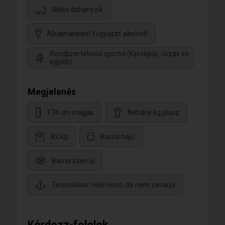
Néha dohányzik
Alkalmanként fogyaszt alkoholt
Rendszertelenül sportol (Kerékpár, úszás és
egyéb)
Megjelenés
174 cm magas
Néhány kg plusz
82 kg
Barna hajú
Barna szemű
Tetoválásai: neki nincs, de nem zavarja
Kérdezz-felelek