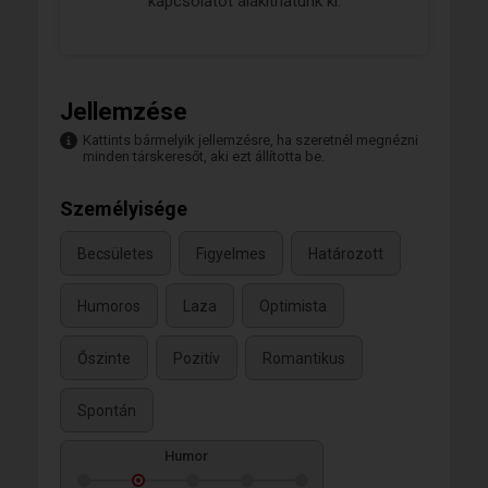
kapcsolatot alakíthatunk ki.
Jellemzése
Kattints bármelyik jellemzésre, ha szeretnél megnézni
minden társkeresőt, aki ezt állította be.
Személyisége
Becsületes
Figyelmes
Határozott
Humoros
Laza
Optimista
Őszinte
Pozitív
Romantikus
Spontán
Humor