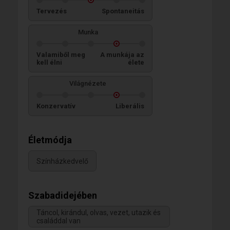
Tervezés
Spontaneitás
Munka
Valamiből meg
A munkája az
kell élni
élete
Világnézete
Konzervatív
Liberális
Életmódja
Színházkedvelő
Szabadidejében
Táncol, kirándul, olvas, vezet, utazik és
családdal van