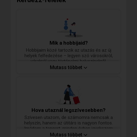
Mik a hobbijaid?
Hobbijaim közé tartozik az utazás és az új
helyek felfedezése – legyen szó városokról,
várakról vagy történelmi helyszínekről.
Szeretek autót vezetni, mert szabadságot ad
Mutass többet
és kikapcsol.
Szívesen bowlingozom, és időnként egy jó
színházi előadás is feltölt – szeretem azokat
az esteket, amikor élményt kapok és kicsit
kiszakadok a hétköznapokból.
Hova utaznál legszívesebben?
Fontos számomra a változatosság: az aktív
programok éppúgy közel állnak hozzám, mint
Szívesen utazom, de számomra nemcsak a
a kulturális kikapcsolódás vagy egy kellemes
helyszín, hanem az útitárs is nagyon fontos.
utazás.
Imádom a tengert, minden évben igyekszem
legalább egyszer eljutni egy tengerpartra,
Mutass többet