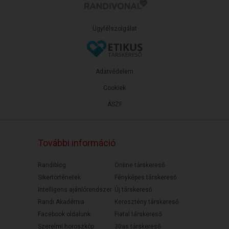
Ügyfélszolgálat
Adatvédelem
Cookiek
ÁSZF
További információ
Randiblog
Online társkereső
Sikertörténetek
Fényképes társkereső
Intelligens ajánlórendszer
Új társkereső
Randi Akadémia
Keresztény társkereső
Facebook oldalunk
Fiatal társkereső
Szerelmi horoszkóp
30as társkereső