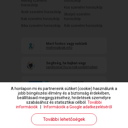
Mérleg szerelmi
horoszkóp
horoszkóp
Kos szerelmi horoszkóp
Ikrek szerelmi horoszkóp
Skorpió szerelmi
Bak szerelmi horoszkóp
horoszkóp
Bika szerelmi horoszkóp
Rák szerelmi horoszkóp
Mert fontos vagy nekünk
mehnyakrak.info
Segítség, ha bajban vagy
randivonal.hu/a-nok-vedelmeben
A honlapon mi és partnereink sütiket (cookie) használunk a
jobb böngészési élmény és a biztonság érdekében,
beállításaid megjegyzéséhez, hirdetések személyre
szabásához és statisztikai célból.
További
információk
|
Információk a Google adatkezeléséről
www.randivonal.hu © Copyright 1999-2026 Dating Central Europe Zrt.
További lehetőségek