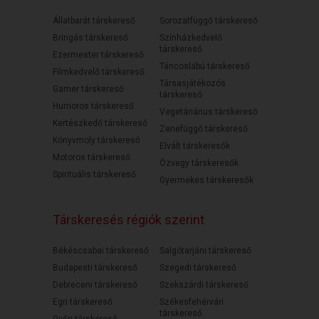
Állatbarát társkereső
Sorozatfüggő társkereső
Bringás társkereső
Színházkedvelő
társkereső
Ezermester társkereső
Táncoslábú társkereső
Filmkedvelő társkereső
Társasjátékozós
Gamer társkereső
társkereső
Humoros társkereső
Vegetáriánus társkereső
Kertészkedő társkereső
Zenefüggő társkereső
Könyvmoly társkereső
Elvált társkeresők
Motoros társkereső
Özvegy társkeresők
Spirituális társkereső
Gyermekes társkeresők
Társkeresés régiók szerint
Békéscsabai társkereső
Salgótarjáni társkereső
Budapesti társkereső
Szegedi társkereső
Debreceni társkereső
Szekszárdi társkereső
Egri társkereső
Székesfehérvári
társkereső