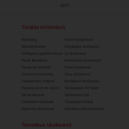
ÁSZF
További információ
Randiblog
Online társkereső
Sikertörténetek
Fényképes társkereső
Intelligens ajánlórendszer
Új társkereső
Randi Akadémia
Keresztény társkereső
Facebook oldalunk
Fiatal társkereső
Szerelmi horoszkóp
30as társkereső
Társkeresés mobilon
Középkorú társkereső
Párkeresők most online
Társkeresés 50 felett
Elit társkereső
Társkereső nők
Válófélben lévőknek
Társkereső férfiak
Diplomás társkereső
Szerelem első keresésre
Tematikus társkereső