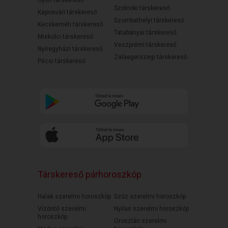
Győri társkereső
Szolnoki társkereső
Kaposvári társkereső
Szombathelyi társkereső
Kecskeméti társkereső
Tatabányai társkereső
Miskolci társkereső
Veszprémi társkereső
Nyíregyházi társkereső
Zalaegerszegi társkereső
Pécsi társkereső
Társkereső párhoroszkóp
Halak szerelmi horoszkóp
Szűz szerelmi horoszkóp
Vízöntő szerelmi
Nyilas szerelmi horoszkóp
horoszkóp
Oroszlán szerelmi