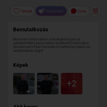
Tetszik
Üzenj
SzuperSzív
Bemutatkozás
Mivel nem tolod nekem a bevásárló kocsit az
üzletben! Nem jössz nekem biciklivel! És nem jársz
táncolni sem! Ezért kereslek itt hátha írsz nekem és
randizhatunk végre!
Képek
+2
1
Akit keres