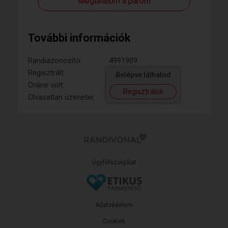
Megtalálom a párom
További információk
Randiazonosító:
4991909
Regisztrált:
Belépve láthatod
Online volt:
Regisztrálok
Olvasatlan üzenetei:
Ügyfélszolgálat
Adatvédelem
Cookiek