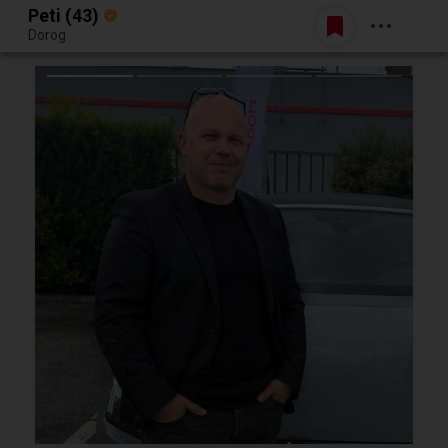
Peti (43)
Belépés
Dorog
Egy jó randiból bármi lehet.