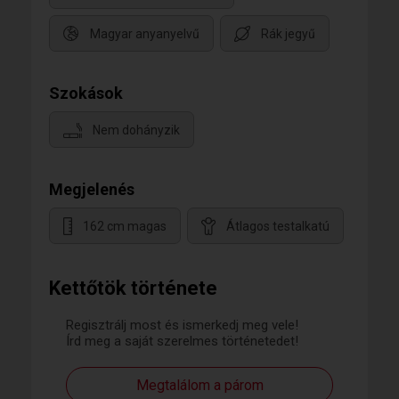
Magyar anyanyelvű
Rák jegyű
Szokások
Nem dohányzik
Megjelenés
162 cm magas
Átlagos testalkatú
Kettőtök története
Regisztrálj most és ismerkedj meg vele!
Írd meg a saját szerelmes történetedet!
Megtalálom a párom