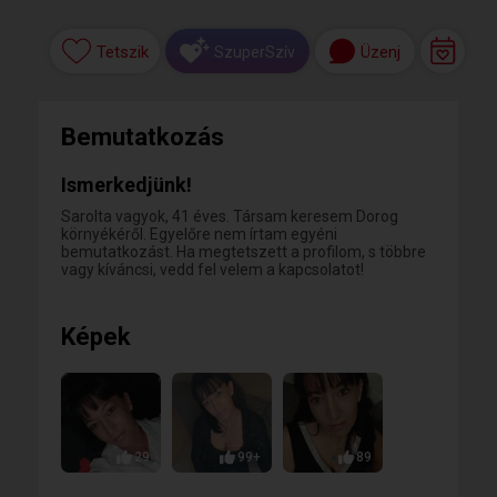
Tetszik
Üzenj
SzuperSzív
Bemutatkozás
Ismerkedjünk!
Sarolta vagyok, 41 éves. Társam keresem Dorog
környékéről. Egyelőre nem írtam egyéni
bemutatkozást. Ha megtetszett a profilom, s többre
vagy kíváncsi, vedd fel velem a kapcsolatot!
Képek
29
99+
89