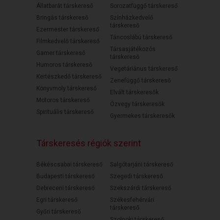
Állatbarát társkereső
Sorozatfüggő társkereső
Bringás társkereső
Színházkedvelő
társkereső
Ezermester társkereső
Táncoslábú társkereső
Filmkedvelő társkereső
Társasjátékozós
Gamer társkereső
társkereső
Humoros társkereső
Vegetáriánus társkereső
Kertészkedő társkereső
Zenefüggő társkereső
Könyvmoly társkereső
Elvált társkeresők
Motoros társkereső
Özvegy társkeresők
Spirituális társkereső
Gyermekes társkeresők
Társkeresés régiók szerint
Békéscsabai társkereső
Salgótarjáni társkereső
Budapesti társkereső
Szegedi társkereső
Debreceni társkereső
Szekszárdi társkereső
Egri társkereső
Székesfehérvári
társkereső
Győri társkereső
Szolnoki társkereső