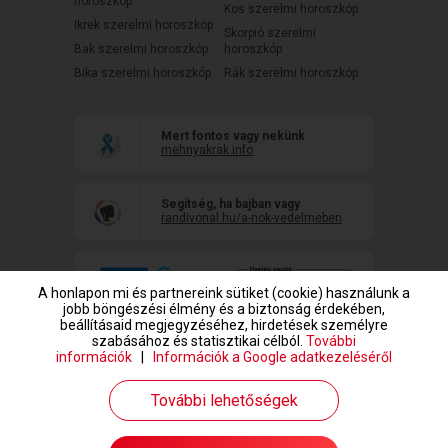
horoszkóp
Kos szerelmi horoszkóp
Ikrek szerelmi horoszkóp
Skorpió szerelmi
Bak szerelmi horoszkóp
horoszkóp
Bika szerelmi horoszkóp
Rák szerelmi horoszkóp
Mert fontos vagy nekünk
mehnyakrak.info
Segítség, ha bajban vagy
randivonal.hu/a-nok-vedelmeben
A honlapon mi és partnereink sütiket (cookie) használunk a
jobb böngészési élmény és a biztonság érdekében,
beállításaid megjegyzéséhez, hirdetések személyre
szabásához és statisztikai célból.
További
információk
|
Információk a Google adatkezeléséről
www.randivonal.hu © Copyright 1999-2026 Dating Central Europe Zrt.
További lehetőségek