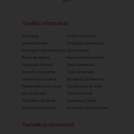
ÁSZF
További információ
Randiblog
Online társkereső
Sikertörténetek
Fényképes társkereső
Intelligens ajánlórendszer
Új társkereső
Randi Akadémia
Keresztény társkereső
Facebook oldalunk
Fiatal társkereső
Szerelmi horoszkóp
30as társkereső
Társkeresés mobilon
Középkorú társkereső
Párkeresők most online
Társkeresés 50 felett
Elit társkereső
Társkereső nők
Válófélben lévőknek
Társkereső férfiak
Diplomás társkereső
Szerelem első keresésre
Tematikus társkereső