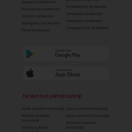
Kaposvári társkereső
Szombathelyi társkereső
Kecskeméti társkereső
Tatabányai társkereső
Miskolci társkereső
Veszprémi társkereső
Nyíregyházi társkereső
Zalaegerszegi társkereső
Pécsi társkereső
Társkereső párhoroszkóp
Halak szerelmi horoszkóp
Szűz szerelmi horoszkóp
Vízöntő szerelmi
Nyilas szerelmi horoszkóp
horoszkóp
Oroszlán szerelmi
Mérleg szerelmi
horoszkóp