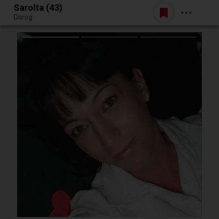
Sarolta (43)
Belépés
Dorog
Egy jó randiból bármi lehet.