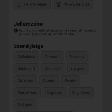
176 cm magas
Néhány kg plusz
Jellemzése
Kattints bármelyik jellemzésre, ha szeretnél megnézni
minden társkeresőt, aki ezt állította be.
Személyisége
Céltudatos
Elhivatott
Érzékeny
Határozott
Jóindulatú
Nyugodt
Optimista
Őszinte
Pozitív
Romantikus
Rugalmas
Segítőkész
Svájcióra