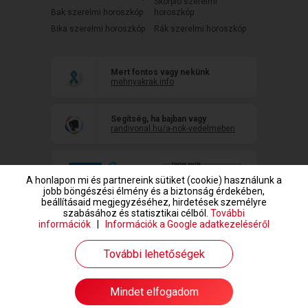
Skorpió szerelmi
Bak szerelmi horoszkóp
horoszkóp
Bika szerelmi horoszkóp
Rák szerelmi horoszkóp
Mert fontos vagy nekünk
mehnyakrak.info
Segítség, ha bajban vagy
randivonal.hu/a-nok-vedelmeben
A honlapon mi és partnereink sütiket (cookie) használunk a
jobb böngészési élmény és a biztonság érdekében,
beállításaid megjegyzéséhez, hirdetések személyre
szabásához és statisztikai célból.
További
információk
|
Információk a Google adatkezeléséről
www.randivonal.hu © Copyright 1999-2026 Dating Central Europe Zrt.
További lehetőségek
Mindet elfogadom