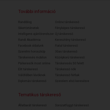
További információ
Randiblog
Online társkereső
Sikertörténetek
Fényképes társkereső
Intelligens ajánlórendszer
Új társkereső
Randi Akadémia
Keresztény társkereső
Facebook oldalunk
Fiatal társkereső
Szerelmi horoszkóp
30as társkereső
Társkeresés mobilon
Középkorú társkereső
Párkeresők most online
Társkeresés 50 felett
Elit társkereső
Társkereső nők
Válófélben lévőknek
Társkereső férfiak
Diplomás társkereső
Szerelem első keresésre
Tematikus társkereső
Állatbarát társkereső
Sorozatfüggő társkereső