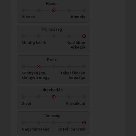
Humor
Vicces
Komoly
Pontosság
Mindig késik
Korábban
érkezik
Pénz
Könnyen jön,
Takarékosan
könnyen megy
beosztja
Öltözködés
Divat
Praktikum
Társaság
Nagy társaság
Közeli barátok