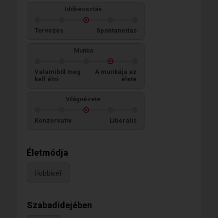
Időbeosztás
Tervezés
Spontaneitás
Munka
Valamiből meg
A munkája az
kell élni
élete
Világnézete
Konzervatív
Liberális
Életmódja
Hobbiséf
Szabadidejében