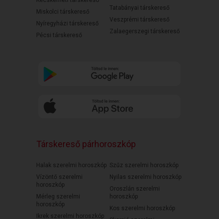
Kecskeméti társkereső
Tatabányai társkereső
Miskolci társkereső
Veszprémi társkereső
Nyíregyházi társkereső
Zalaegerszegi társkereső
Pécsi társkereső
Társkereső párhoroszkóp
Halak szerelmi horoszkóp
Szűz szerelmi horoszkóp
Vízöntő szerelmi
Nyilas szerelmi horoszkóp
horoszkóp
Oroszlán szerelmi
Mérleg szerelmi
horoszkóp
horoszkóp
Kos szerelmi horoszkóp
Ikrek szerelmi horoszkóp