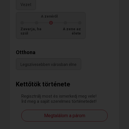
Vezet
A zenéről
Zavarja, ha
A zene az
szól
élete
Otthona
Legszívesebben városban élne
Kettőtök története
Regisztrálj most és ismerkedj meg vele!
Írd meg a saját szerelmes történetedet!
Megtalálom a párom