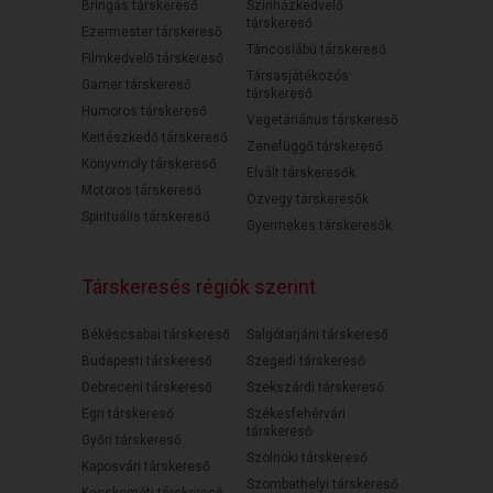
Bringás társkereső
Színházkedvelő
társkereső
Ezermester társkereső
Táncoslábú társkereső
Filmkedvelő társkereső
Társasjátékozós
Gamer társkereső
társkereső
Humoros társkereső
Vegetáriánus társkereső
Kertészkedő társkereső
Zenefüggő társkereső
Könyvmoly társkereső
Elvált társkeresők
Motoros társkereső
Özvegy társkeresők
Spirituális társkereső
Gyermekes társkeresők
Társkeresés régiók szerint
Békéscsabai társkereső
Salgótarjáni társkereső
Budapesti társkereső
Szegedi társkereső
Debreceni társkereső
Szekszárdi társkereső
Egri társkereső
Székesfehérvári
társkereső
Győri társkereső
Szolnoki társkereső
Kaposvári társkereső
Szombathelyi társkereső