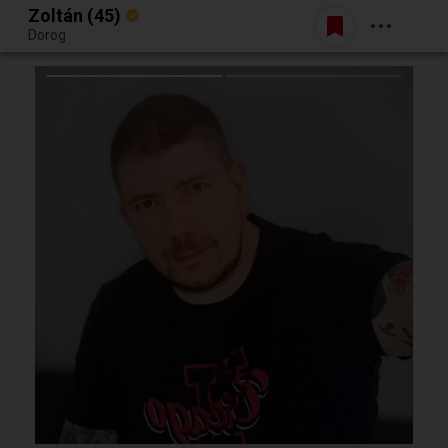
Zoltán (45)
Belépés
Dorog
Egy jó randiból bármi lehet.