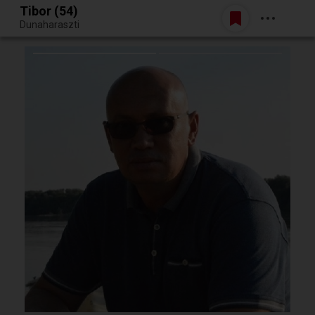
Tibor (54)
Belépés
Dunaharaszti
Egy jó randiból bármi lehet.