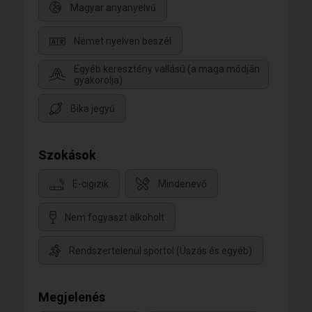
Magyar anyanyelvű
Német nyelven beszél
Egyéb keresztény vallású (a maga módján
gyakorolja)
Bika jegyű
Szokások
E-cigizik
Mindenevő
Nem fogyaszt alkoholt
Rendszertelenül sportol (Úszás és egyéb)
Megjelenés