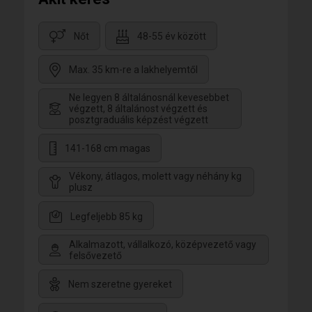
Nőt
48-55 év között
Max. 35 km-re a lakhelyemtől
Ne legyen 8 általánosnál kevesebbet
végzett, 8 általánost végzett és
posztgraduális képzést végzett
141-168 cm magas
Vékony, átlagos, molett vagy néhány kg
plusz
Legfeljebb 85 kg
Alkalmazott, vállalkozó, középvezető vagy
felsővezető
Nem szeretne gyereket