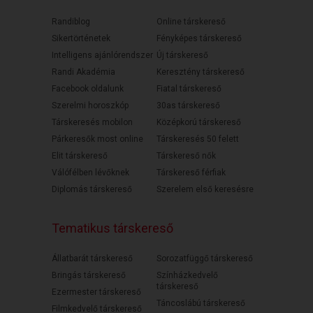
Randiblog
Online társkereső
Sikertörténetek
Fényképes társkereső
Intelligens ajánlórendszer
Új társkereső
Randi Akadémia
Keresztény társkereső
Facebook oldalunk
Fiatal társkereső
Szerelmi horoszkóp
30as társkereső
Társkeresés mobilon
Középkorú társkereső
Párkeresők most online
Társkeresés 50 felett
Elit társkereső
Társkereső nők
Válófélben lévőknek
Társkereső férfiak
Diplomás társkereső
Szerelem első keresésre
Tematikus társkereső
Állatbarát társkereső
Sorozatfüggő társkereső
Bringás társkereső
Színházkedvelő
társkereső
Ezermester társkereső
Táncoslábú társkereső
Filmkedvelő társkereső