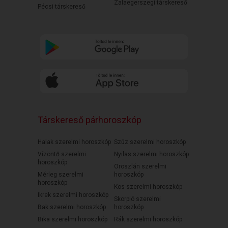
Zalaegerszegi társkereső
Pécsi társkereső
Társkereső párhoroszkóp
Halak szerelmi horoszkóp
Szűz szerelmi horoszkóp
Vízöntő szerelmi
Nyilas szerelmi horoszkóp
horoszkóp
Oroszlán szerelmi
Mérleg szerelmi
horoszkóp
horoszkóp
Kos szerelmi horoszkóp
Ikrek szerelmi horoszkóp
Skorpió szerelmi
Bak szerelmi horoszkóp
horoszkóp
Bika szerelmi horoszkóp
Rák szerelmi horoszkóp