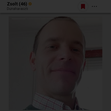
Zsolt (46)
Belépés
Dunaharaszti
Egy jó randiból bármi lehet.