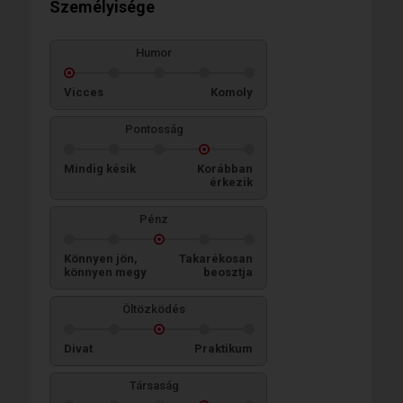
Személyisége
Humor
Vicces
Komoly
Pontosság
Mindig késik
Korábban
érkezik
Pénz
Könnyen jön,
Takarékosan
könnyen megy
beosztja
Öltözködés
Divat
Praktikum
Társaság