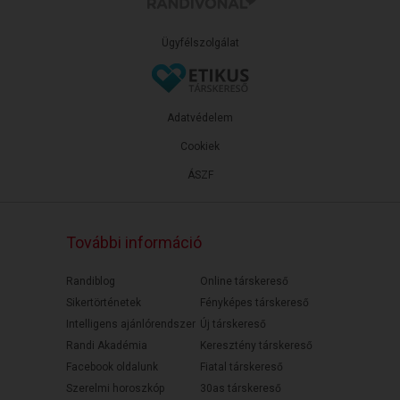
Ügyfélszolgálat
Adatvédelem
Cookiek
ÁSZF
További információ
Randiblog
Online társkereső
Sikertörténetek
Fényképes társkereső
Intelligens ajánlórendszer
Új társkereső
Randi Akadémia
Keresztény társkereső
Facebook oldalunk
Fiatal társkereső
Szerelmi horoszkóp
30as társkereső