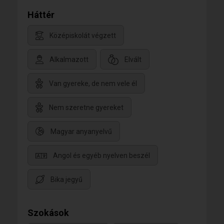
Háttér
Középiskolát végzett
Alkalmazott
Elvált
Van gyereke, de nem vele él
Nem szeretne gyereket
Magyar anyanyelvű
Angol és egyéb nyelven beszél
Bika jegyű
Szokások