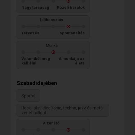
Nagy társaság
Közeli barátok
Időbeosztás
Tervezés
Spontaneitás
Munka
Valamiből meg
A munkája az
kell élni
élete
Szabadidejében
Sportol
Rock, latin, electronic, techno, jazz és metál
zenét hallgat
A zenéről