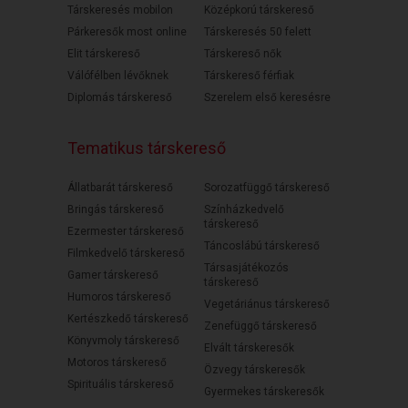
Társkeresés mobilon
Középkorú társkereső
Párkeresők most online
Társkeresés 50 felett
Elit társkereső
Társkereső nők
Válófélben lévőknek
Társkereső férfiak
Diplomás társkereső
Szerelem első keresésre
Tematikus társkereső
Állatbarát társkereső
Sorozatfüggő társkereső
Bringás társkereső
Színházkedvelő
társkereső
Ezermester társkereső
Táncoslábú társkereső
Filmkedvelő társkereső
Társasjátékozós
Gamer társkereső
társkereső
Humoros társkereső
Vegetáriánus társkereső
Kertészkedő társkereső
Zenefüggő társkereső
Könyvmoly társkereső
Elvált társkeresők
Motoros társkereső
Özvegy társkeresők
Spirituális társkereső
Gyermekes társkeresők