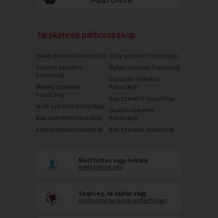
Társkereső párhoroszkóp
Halak szerelmi horoszkóp
Szűz szerelmi horoszkóp
Vízöntő szerelmi
Nyilas szerelmi horoszkóp
horoszkóp
Oroszlán szerelmi
Mérleg szerelmi
horoszkóp
horoszkóp
Kos szerelmi horoszkóp
Ikrek szerelmi horoszkóp
Skorpió szerelmi
Bak szerelmi horoszkóp
horoszkóp
Bika szerelmi horoszkóp
Rák szerelmi horoszkóp
Mert fontos vagy nekünk
mehnyakrak.info
Segítség, ha bajban vagy
randivonal.hu/a-nok-vedelmeben