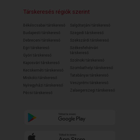
Társkeresés régiók szerint
Békéscsabai társkereső
Salgótarjáni társkereső
Budapesti társkereső
Szegedi társkereső
Debreceni társkereső
Szekszárdi társkereső
Egri társkereső
Székesfehérvári
társkereső
Győri társkereső
Szolnoki társkereső
Kaposvári társkereső
Szombathelyi társkereső
Kecskeméti társkereső
Tatabányai társkereső
Miskolci társkereső
Veszprémi társkereső
Nyíregyházi társkereső
Zalaegerszegi társkereső
Pécsi társkereső