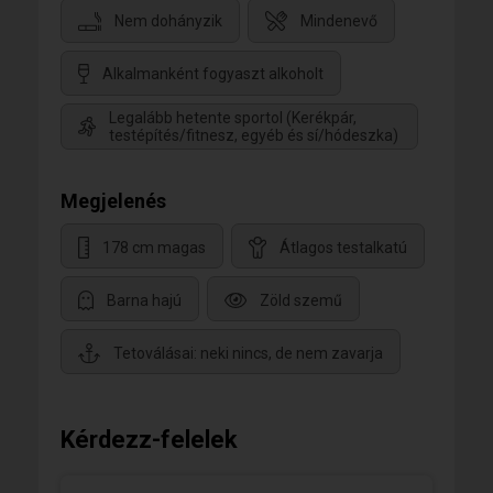
Nem dohányzik
Mindenevő
Alkalmanként fogyaszt alkoholt
Legalább hetente sportol (Kerékpár,
testépítés/fitnesz, egyéb és sí/hódeszka)
Megjelenés
178 cm magas
Átlagos testalkatú
Barna hajú
Zöld szemű
Tetoválásai: neki nincs, de nem zavarja
Kérdezz-felelek