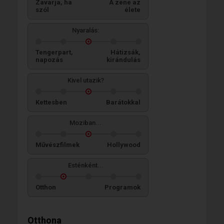
Zavarja, ha
A zene az
szól
élete
Nyaralás:
Tengerpart,
Hátizsák,
napozás
kirándulás
Kivel utazik?
Kettesben
Barátokkal
Moziban...
Művészfilmek
Hollywood
Esténként...
Otthon
Programok
Otthona