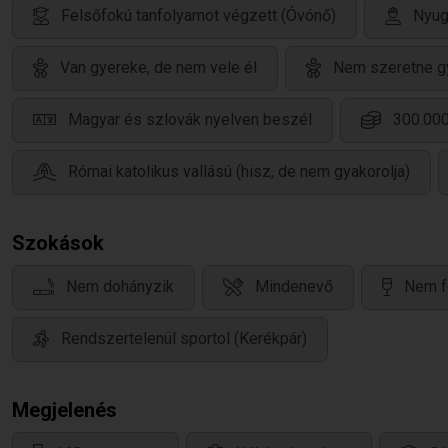
Felsőfokú tanfolyamot végzett (Óvónő)
Nyug
Van gyereke, de nem vele él
Nem szeretne g
Magyar és szlovák nyelven beszél
300.000
Római katolikus vallású (hisz, de nem gyakorolja)
Szokások
Nem dohányzik
Mindenevő
Nem f
Rendszertelenül sportol (Kerékpár)
Megjelenés