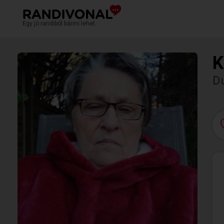
Egy jó randiból bármi lehet.
K
D