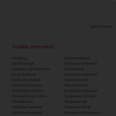
Ügyfélszolgálat
További információ
Randiblog
Online társkereső
Sikertörténetek
Fényképes társkereső
Intelligens ajánlórendszer
Új társkereső
Randi Akadémia
Keresztény társkereső
Facebook oldalunk
Fiatal társkereső
Szerelmi horoszkóp
30as társkereső
Társkeresés mobilon
Középkorú társkereső
Párkeresők most online
Társkeresés 50 felett
Elit társkereső
Társkereső nők
Válófélben lévőknek
Társkereső férfiak
Diplomás társkereső
Szerelem első keresésre