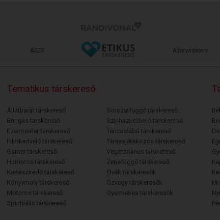
ÁSZF
Adatvédelem
Tematikus társkereső
Tá
Állatbarát társkereső
Sorozatfüggő társkereső
Bé
Bringás társkereső
Színházkedvelő társkereső
Bu
Ezermester társkereső
Táncoslábú társkereső
De
Filmkedvelő társkereső
Társasjátékozós társkereső
Egr
Gamer társkereső
Vegetáriánus társkereső
Gy
Humoros társkereső
Zenefüggő társkereső
Ka
Kertészkedő társkereső
Elvált társkeresők
Ke
Könyvmoly társkereső
Özvegy társkeresők
Mi
Motoros társkereső
Gyermekes társkeresők
Ny
Spirituális társkereső
Pé