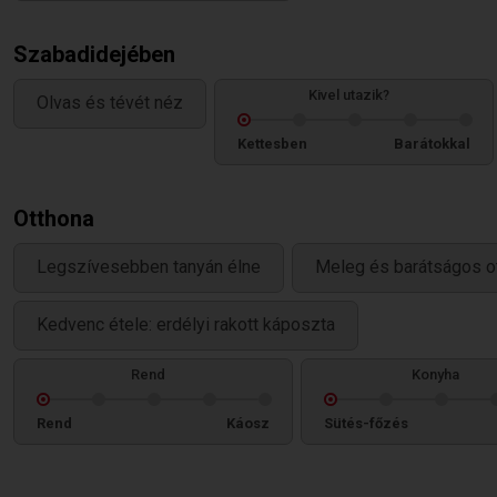
Szabadidejében
Kivel utazik?
Olvas és tévét néz
Kettesben
Barátokkal
Otthona
Legszívesebben tanyán élne
Meleg és barátságos o
Kedvenc étele: erdélyi rakott káposzta
Rend
Konyha
Rend
Káosz
Sütés-főzés