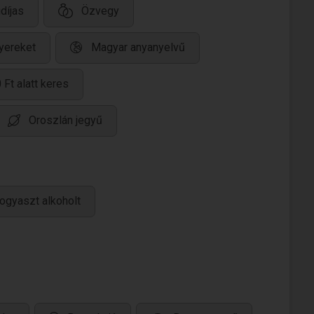
díjas
Özvegy
yereket
Magyar anyanyelvű
 Ft alatt keres
Oroszlán jegyű
ogyaszt alkoholt