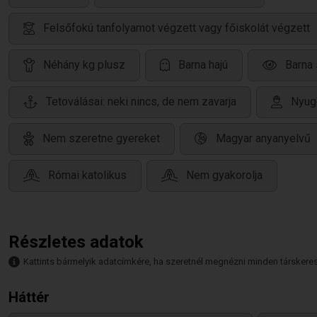
Felsőfokú tanfolyamot végzett vagy főiskolát végzett
Néhány kg plusz
Barna hajú
Barna
Tetoválásai: neki nincs, de nem zavarja
Nyug
Nem szeretne gyereket
Magyar anyanyelvű
Római katolikus
Nem gyakorolja
Részletes adatok
Kattints bármelyik adatcímkére, ha szeretnél megnézni minden társkeresőt,
Háttér