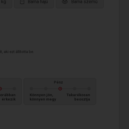
 kg
Barna hajú
Barna szemű
 aki ezt állította be.
Pénz
orábban
Könnyen jön,
Takarékosan
érkezik
könnyen megy
beosztja