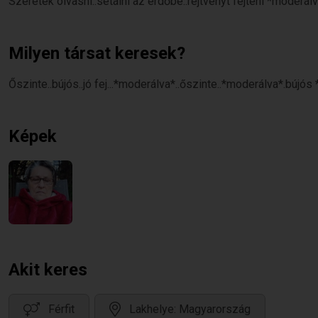
Szeretek olvasni..sétálni az erdőbe..rejtvényt fejteni *moderálva*.
Milyen társat keresek?
Őszinte..bújós..jó fej...*moderálva*..őszinte..*moderálva*.bújós
Képek
Akit keres
Férfit
Lakhelye: Magyarország