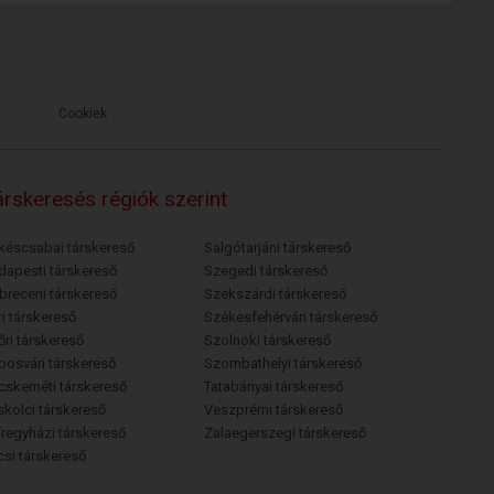
Cookiek
rskeresés régiók szerint
késcsabai társkereső
Salgótarjáni társkereső
dapesti társkereső
Szegedi társkereső
breceni társkereső
Szekszárdi társkereső
i társkereső
Székesfehérvári társkereső
őri társkereső
Szolnoki társkereső
posvári társkereső
Szombathelyi társkereső
cskeméti társkereső
Tatabányai társkereső
skolci társkereső
Veszprémi társkereső
íregyházi társkereső
Zalaegerszegi társkereső
csi társkereső