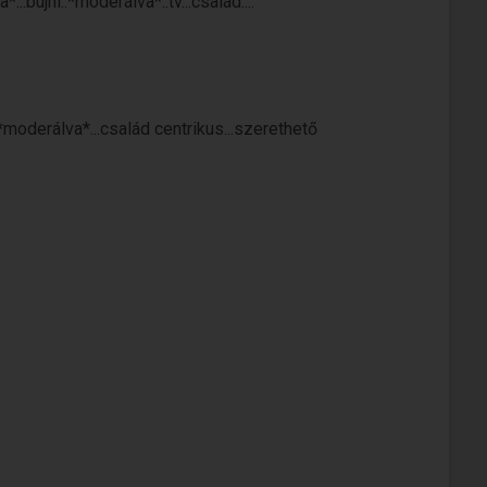
..bújni..*moderálva*..tv...család....
 *moderálva*...család centrikus...szerethető