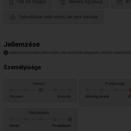
168 cm magas
Néhány kg plusz
81
Tetoválásai: neki nincs, de nem zavarja
Jellemzése
Kattints bármelyik jellemzésre, ha szeretnél megnézni minden társkeresőt,
Személyisége
Humor
Pontosság
Vicces
Komoly
Mindig késik
K
Öltözködés
Divat
Praktikum