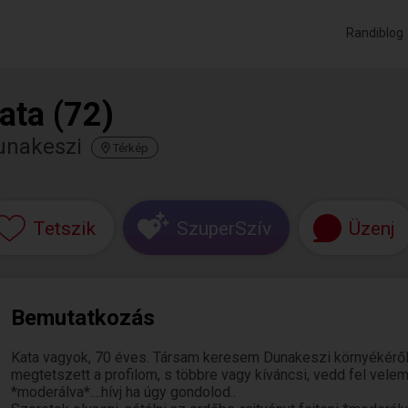
Randiblog
ata (72)
unakeszi
Térkép
Tetszik
SzuperSzív
Üzenj
Bemutatkozás
Kata vagyok, 70 éves. Társam keresem Dunakeszi környékéről
megtetszett a profilom, s többre vagy kíváncsi, vedd fel vele
*moderálva*....hívj ha úgy gondolod..