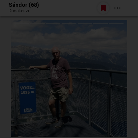
Sándor (68)
Belépés
Dunakeszi
Egy jó randiból bármi lehet.