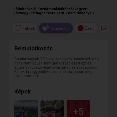
#
filmkedvelő
#
szakmunkásképzőt végzett
#
özvegy
#
átlagos testalkatú
#
nem dohányzik
Tetszik
Üzenj
SzuperSzív
Bemutatkozás
Sándor vagyok, 67 éves, lakhelyem Dunakeszi. Még
nem írtam egyéni bemutatkozást, ezért ezt az
automatikus szöveget olvashatod az adatlapomon.
Kérlek, írj vagy jelölj kedvencnek, ha jobban meg
akarsz ismerni!
Képek
+5