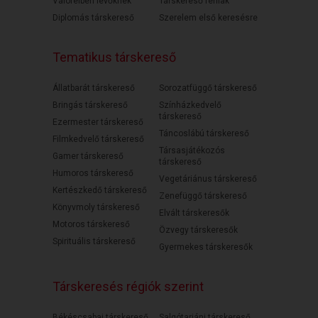
Válófélben lévőknek
Társkereső férfiak
Diplomás társkereső
Szerelem első keresésre
Tematikus társkereső
Állatbarát társkereső
Sorozatfüggő társkereső
Bringás társkereső
Színházkedvelő
társkereső
Ezermester társkereső
Táncoslábú társkereső
Filmkedvelő társkereső
Társasjátékozós
Gamer társkereső
társkereső
Humoros társkereső
Vegetáriánus társkereső
Kertészkedő társkereső
Zenefüggő társkereső
Könyvmoly társkereső
Elvált társkeresők
Motoros társkereső
Özvegy társkeresők
Spirituális társkereső
Gyermekes társkeresők
Társkeresés régiók szerint
Békéscsabai társkereső
Salgótarjáni társkereső