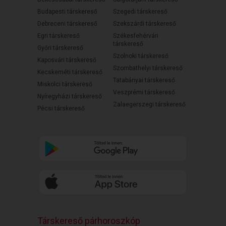
Budapesti társkereső
Szegedi társkereső
Debreceni társkereső
Szekszárdi társkereső
Egri társkereső
Székesfehérvári
társkereső
Győri társkereső
Szolnoki társkereső
Kaposvári társkereső
Szombathelyi társkereső
Kecskeméti társkereső
Tatabányai társkereső
Miskolci társkereső
Veszprémi társkereső
Nyíregyházi társkereső
Zalaegerszegi társkereső
Pécsi társkereső
Társkereső párhoroszkóp