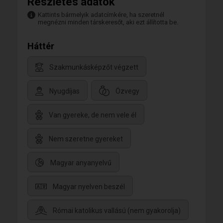
Részletes adatok
Kattints bármelyik adatcímkére, ha szeretnél
megnézni minden társkeresőt, aki ezt állította be.
Háttér
Szakmunkásképzőt végzett
Nyugdíjas
Özvegy
Van gyereke, de nem vele él
Nem szeretne gyereket
Magyar anyanyelvű
Magyar nyelven beszél
Római katolikus vallású (nem gyakorolja)