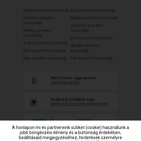
Halak szerelmi horoszkóp
Szűz szerelmi horoszkóp
Vízöntő szerelmi
Nyilas szerelmi horoszkóp
horoszkóp
Oroszlán szerelmi
Mérleg szerelmi
horoszkóp
horoszkóp
Kos szerelmi horoszkóp
Ikrek szerelmi horoszkóp
Skorpió szerelmi
Bak szerelmi horoszkóp
horoszkóp
Bika szerelmi horoszkóp
Rák szerelmi horoszkóp
Mert fontos vagy nekünk
mehnyakrak.info
Segítség, ha bajban vagy
randivonal.hu/a-nok-vedelmeben
A honlapon mi és partnereink sütiket (cookie) használunk a
jobb böngészési élmény és a biztonság érdekében,
beállításaid megjegyzéséhez, hirdetések személyre