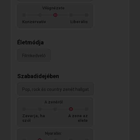
Világnézete
Konzervatív
Liberális
Életmódja
Filmkedvelő
Szabadidejében
Pop, rock és country zenét hallgat
A zenéről
Zavarja, ha
A zene az
szól
élete
Nyaralás: