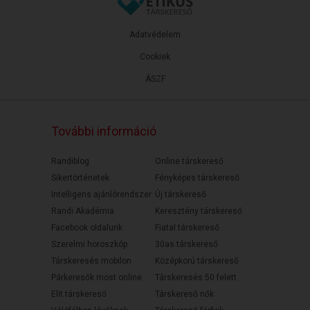
Adatvédelem
Cookiek
ÁSZF
További információ
Randiblog
Online társkereső
Sikertörténetek
Fényképes társkereső
Intelligens ajánlórendszer
Új társkereső
Randi Akadémia
Keresztény társkereső
Facebook oldalunk
Fiatal társkereső
Szerelmi horoszkóp
30as társkereső
Társkeresés mobilon
Középkorú társkereső
Párkeresők most online
Társkeresés 50 felett
Elit társkereső
Társkereső nők