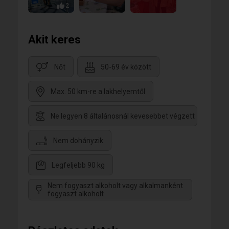
2
Akit keres
Nőt
50-69 év között
Max. 50 km-re a lakhelyemtől
Ne legyen 8 általánosnál kevesebbet végzett
Nem dohányzik
Legfeljebb 90 kg
Nem fogyaszt alkoholt vagy alkalmanként
fogyaszt alkoholt