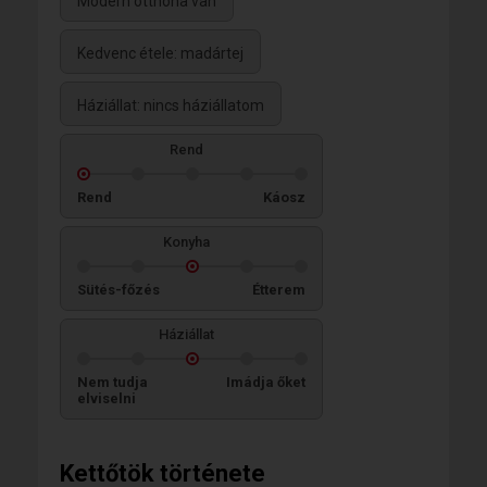
Modern otthona van
Kedvenc étele: madártej
Háziállat: nincs háziállatom
Rend
Rend
Káosz
Konyha
Sütés-főzés
Étterem
Háziállat
Nem tudja
Imádja őket
elviselni
Kettőtök története