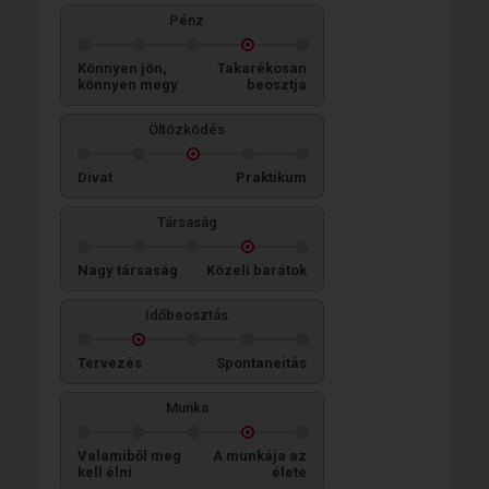
Pénz
Könnyen jön,
Takarékosan
könnyen megy
beosztja
Öltözködés
Divat
Praktikum
Társaság
Nagy társaság
Közeli barátok
Időbeosztás
Tervezés
Spontaneitás
Munka
Valamiből meg
A munkája az
kell élni
élete