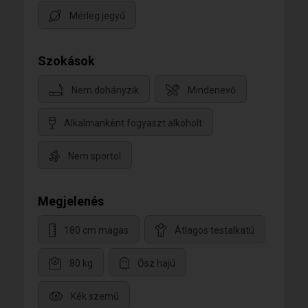
Mérleg jegyű
Szokások
Nem dohányzik
Mindenevő
Alkalmanként fogyaszt alkoholt
Nem sportol
Megjelenés
180 cm magas
Átlagos testalkatú
80 kg
Ősz hajú
Kék szemű