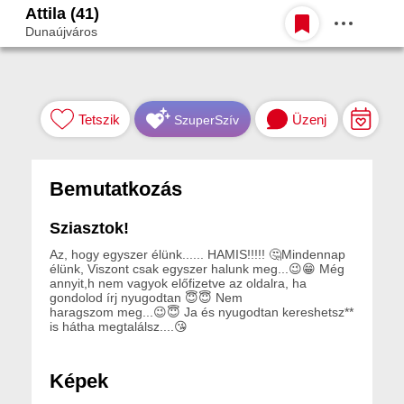
Attila (41)
Belépés
Dunaújváros
Egy jó randiból bármi lehet.
Tetszik
Üzenj
SzuperSzív
Bemutatkozás
Sziasztok!
Az, hogy egyszer élünk...... HAMIS!!!!! 🤔Mindennap
élünk, Viszont csak egyszer halunk meg...😉😁 Még
annyit,h nem vagyok előfizetve az oldalra, ha
gondolod írj nyugodtan 😇😇 Nem
haragszom meg...😉😇 Ja és nyugodtan kereshetsz**
is hátha megtalálsz....😘
Képek