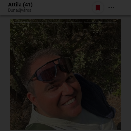
Attila (41)
Belépés
Dunaújváros
Egy jó randiból bármi lehet.