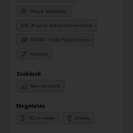
Magyar anyanyelvű
Angol és spanyol nyelven beszél
500.000-1 millió Ft között keres
Kos jegyű
Szokások
Nem dohányzik
Megjelenés
182 cm magas
Mackós