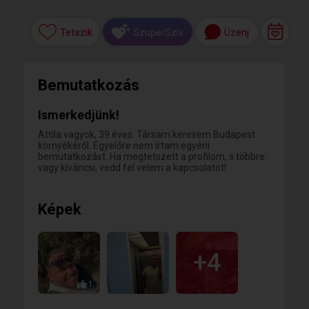
Tetszik
Üzenj
SzuperSzív
Bemutatkozás
Ismerkedjünk!
Attila vagyok, 39 éves. Társam keresem Budapest
környékéről. Egyelőre nem írtam egyéni
bemutatkozást. Ha megtetszett a profilom, s többre
vagy kíváncsi, vedd fel velem a kapcsolatot!
Képek
+4
1