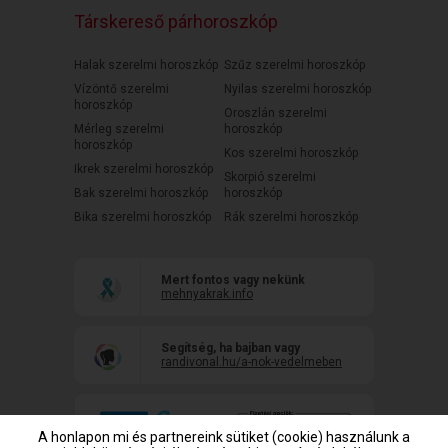
Társkereső párhoroszkóp
Halak szerelmi horoszkóp
Szűz szerelmi horoszkóp
Vízöntő szerelmi
Nyilas szerelmi horoszkóp
horoszkóp
Oroszlán szerelmi
Mérleg szerelmi
horoszkóp
horoszkóp
Kos szerelmi horoszkóp
Ikrek szerelmi horoszkóp
Skorpió szerelmi
Bak szerelmi horoszkóp
horoszkóp
Bika szerelmi horoszkóp
Rák szerelmi horoszkóp
Mert fontos vagy nekünk
mehnyakrak.info
Segítség, ha bajban vagy
randivonal.hu/a-nok-vedelmeben
A honlapon mi és partnereink sütiket (cookie) használunk a