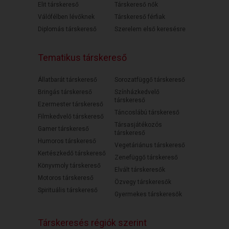
Elit társkereső
Társkereső nők
Válófélben lévőknek
Társkereső férfiak
Diplomás társkereső
Szerelem első keresésre
Tematikus társkereső
Állatbarát társkereső
Sorozatfüggő társkereső
Bringás társkereső
Színházkedvelő
társkereső
Ezermester társkereső
Táncoslábú társkereső
Filmkedvelő társkereső
Társasjátékozós
Gamer társkereső
társkereső
Humoros társkereső
Vegetáriánus társkereső
Kertészkedő társkereső
Zenefüggő társkereső
Könyvmoly társkereső
Elvált társkeresők
Motoros társkereső
Özvegy társkeresők
Spirituális társkereső
Gyermekes társkeresők
Társkeresés régiók szerint