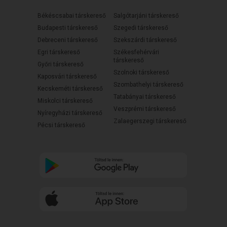
Békéscsabai társkereső
Salgótarjáni társkereső
Budapesti társkereső
Szegedi társkereső
Debreceni társkereső
Szekszárdi társkereső
Egri társkereső
Székesfehérvári
társkereső
Győri társkereső
Szolnoki társkereső
Kaposvári társkereső
Szombathelyi társkereső
Kecskeméti társkereső
Tatabányai társkereső
Miskolci társkereső
Veszprémi társkereső
Nyíregyházi társkereső
Zalaegerszegi társkereső
Pécsi társkereső