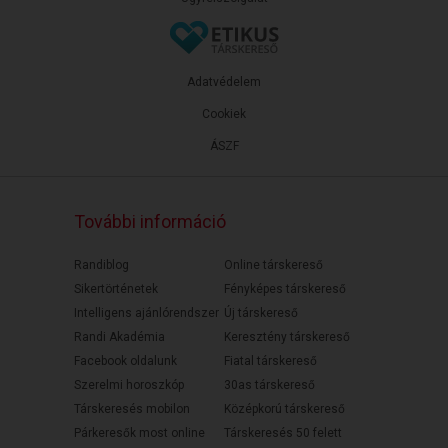
Adatvédelem
Cookiek
ÁSZF
További információ
Randiblog
Online társkereső
Sikertörténetek
Fényképes társkereső
Intelligens ajánlórendszer
Új társkereső
Randi Akadémia
Keresztény társkereső
Facebook oldalunk
Fiatal társkereső
Szerelmi horoszkóp
30as társkereső
Társkeresés mobilon
Középkorú társkereső
Párkeresők most online
Társkeresés 50 felett