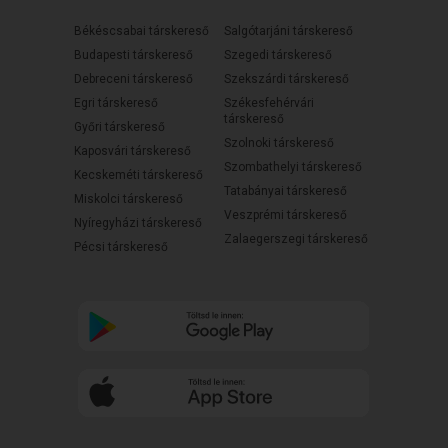
Békéscsabai társkereső
Salgótarjáni társkereső
Budapesti társkereső
Szegedi társkereső
Debreceni társkereső
Szekszárdi társkereső
Egri társkereső
Székesfehérvári
társkereső
Győri társkereső
Szolnoki társkereső
Kaposvári társkereső
Szombathelyi társkereső
Kecskeméti társkereső
Tatabányai társkereső
Miskolci társkereső
Veszprémi társkereső
Nyíregyházi társkereső
Zalaegerszegi társkereső
Pécsi társkereső