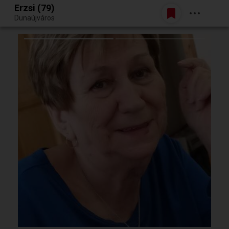
Erzsi (79)
Belépés
Dunaújváros
Egy jó randiból bármi lehet.