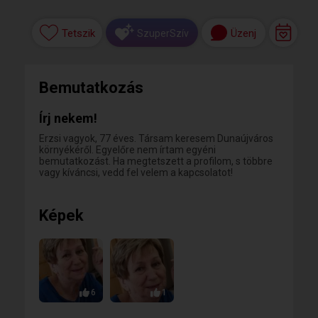
Tetszik
Üzenj
SzuperSzív
Bemutatkozás
Írj nekem!
Erzsi vagyok, 77 éves. Társam keresem Dunaújváros
környékéről. Egyelőre nem írtam egyéni
bemutatkozást. Ha megtetszett a profilom, s többre
vagy kíváncsi, vedd fel velem a kapcsolatot!
Képek
6
1