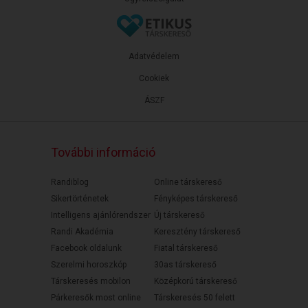
Adatvédelem
Cookiek
ÁSZF
További információ
Randiblog
Online társkereső
Sikertörténetek
Fényképes társkereső
Intelligens ajánlórendszer
Új társkereső
Randi Akadémia
Keresztény társkereső
Facebook oldalunk
Fiatal társkereső
Szerelmi horoszkóp
30as társkereső
Társkeresés mobilon
Középkorú társkereső
Párkeresők most online
Társkeresés 50 felett