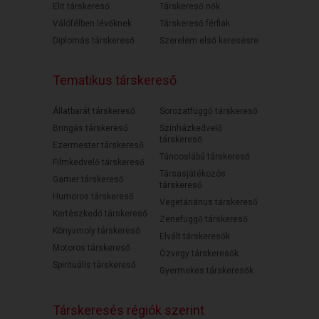
Elit társkereső
Társkereső nők
Válófélben lévőknek
Társkereső férfiak
Diplomás társkereső
Szerelem első keresésre
Tematikus társkereső
Állatbarát társkereső
Sorozatfüggő társkereső
Bringás társkereső
Színházkedvelő
társkereső
Ezermester társkereső
Táncoslábú társkereső
Filmkedvelő társkereső
Társasjátékozós
Gamer társkereső
társkereső
Humoros társkereső
Vegetáriánus társkereső
Kertészkedő társkereső
Zenefüggő társkereső
Könyvmoly társkereső
Elvált társkeresők
Motoros társkereső
Özvegy társkeresők
Spirituális társkereső
Gyermekes társkeresők
Társkeresés régiók szerint