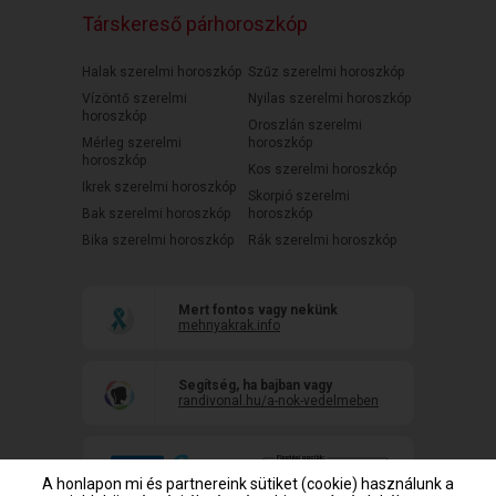
Társkereső párhoroszkóp
Halak szerelmi horoszkóp
Szűz szerelmi horoszkóp
Vízöntő szerelmi
Nyilas szerelmi horoszkóp
horoszkóp
Oroszlán szerelmi
Mérleg szerelmi
horoszkóp
horoszkóp
Kos szerelmi horoszkóp
Ikrek szerelmi horoszkóp
Skorpió szerelmi
Bak szerelmi horoszkóp
horoszkóp
Bika szerelmi horoszkóp
Rák szerelmi horoszkóp
Mert fontos vagy nekünk
mehnyakrak.info
Segítség, ha bajban vagy
randivonal.hu/a-nok-vedelmeben
A honlapon mi és partnereink sütiket (cookie) használunk a