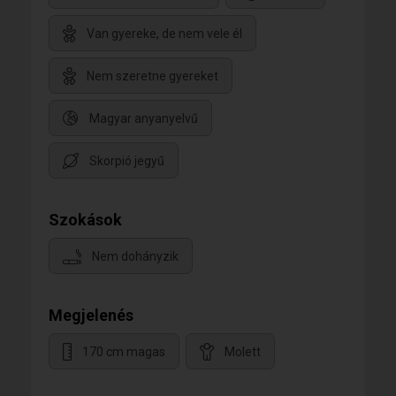
Van gyereke, de nem vele él
Nem szeretne gyereket
Magyar anyanyelvű
Skorpió jegyű
Szokások
Nem dohányzik
Megjelenés
170 cm magas
Molett