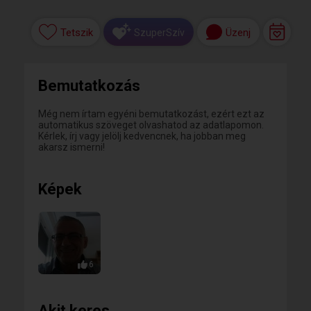
Tetszik
Üzenj
SzuperSzív
Bemutatkozás
Még nem írtam egyéni bemutatkozást, ezért ezt az
automatikus szöveget olvashatod az adatlapomon.
Kérlek, írj vagy jelölj kedvencnek, ha jobban meg
akarsz ismerni!
Képek
6
Akit keres