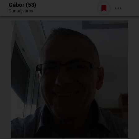
Gábor (53)
Belépés
Dunaújváros
Egy jó randiból bármi lehet.