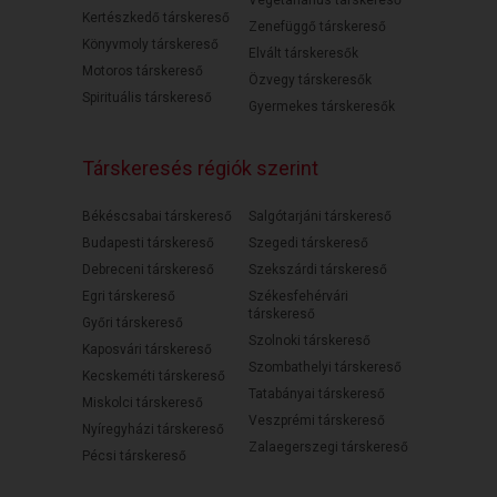
Kertészkedő társkereső
Zenefüggő társkereső
Könyvmoly társkereső
Elvált társkeresők
Motoros társkereső
Özvegy társkeresők
Spirituális társkereső
Gyermekes társkeresők
Társkeresés régiók szerint
Békéscsabai társkereső
Salgótarjáni társkereső
Budapesti társkereső
Szegedi társkereső
Debreceni társkereső
Szekszárdi társkereső
Egri társkereső
Székesfehérvári
társkereső
Győri társkereső
Szolnoki társkereső
Kaposvári társkereső
Szombathelyi társkereső
Kecskeméti társkereső
Tatabányai társkereső
Miskolci társkereső
Veszprémi társkereső
Nyíregyházi társkereső
Zalaegerszegi társkereső
Pécsi társkereső