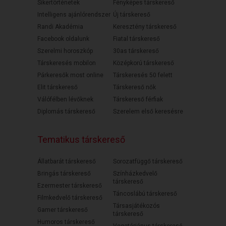
Sikertörténetek
Fényképes társkereső
Intelligens ajánlórendszer
Új társkereső
Randi Akadémia
Keresztény társkereső
Facebook oldalunk
Fiatal társkereső
Szerelmi horoszkóp
30as társkereső
Társkeresés mobilon
Középkorú társkereső
Párkeresők most online
Társkeresés 50 felett
Elit társkereső
Társkereső nők
Válófélben lévőknek
Társkereső férfiak
Diplomás társkereső
Szerelem első keresésre
Tematikus társkereső
Állatbarát társkereső
Sorozatfüggő társkereső
Bringás társkereső
Színházkedvelő
társkereső
Ezermester társkereső
Táncoslábú társkereső
Filmkedvelő társkereső
Társasjátékozós
Gamer társkereső
társkereső
Humoros társkereső
Vegetáriánus társkereső