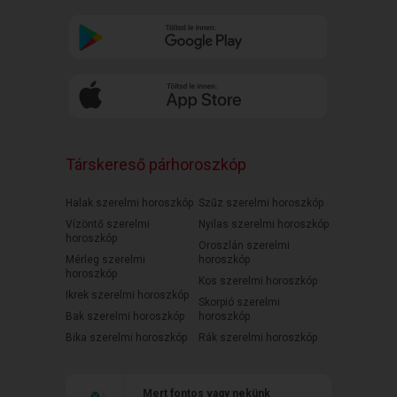
Társkereső párhoroszkóp
Halak szerelmi horoszkóp
Szűz szerelmi horoszkóp
Vízöntő szerelmi
Nyilas szerelmi horoszkóp
horoszkóp
Oroszlán szerelmi
Mérleg szerelmi
horoszkóp
horoszkóp
Kos szerelmi horoszkóp
Ikrek szerelmi horoszkóp
Skorpió szerelmi
Bak szerelmi horoszkóp
horoszkóp
Bika szerelmi horoszkóp
Rák szerelmi horoszkóp
Mert fontos vagy nekünk