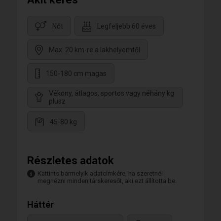
Nőt
Legfeljebb 60 éves
Max. 20 km-re a lakhelyemtől
150-180 cm magas
Vékony, átlagos, sportos vagy néhány kg
plusz
45-80 kg
Részletes adatok
Kattints bármelyik adatcímkére, ha szeretnél
megnézni minden társkeresőt, aki ezt állította be.
Háttér