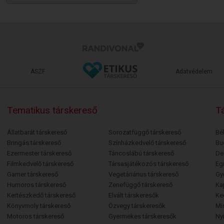
ÁSZF
Adatvédelem
Tematikus társkereső
Tá
Állatbarát társkereső
Sorozatfüggő társkereső
Bé
Bringás társkereső
Színházkedvelő társkereső
Bu
Ezermester társkereső
Táncoslábú társkereső
De
Filmkedvelő társkereső
Társasjátékozós társkereső
Egr
Gamer társkereső
Vegetáriánus társkereső
Gy
Humoros társkereső
Zenefüggő társkereső
Ka
Kertészkedő társkereső
Elvált társkeresők
Ke
Könyvmoly társkereső
Özvegy társkeresők
Mi
Motoros társkereső
Gyermekes társkeresők
Ny