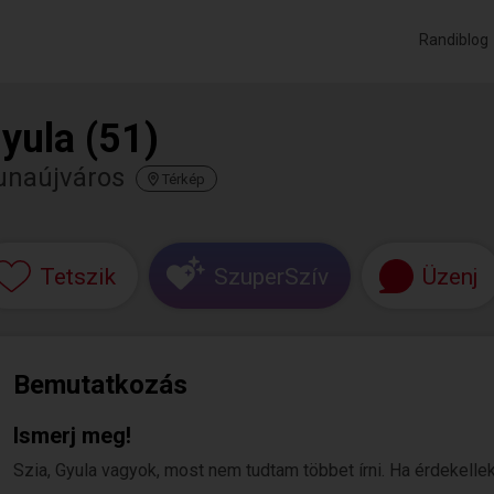
Randiblog
yula (51)
unaújváros
Térkép
Tetszik
SzuperSzív
Üzenj
Bemutatkozás
Ismerj meg!
Szia, Gyula vagyok, most nem tudtam többet írni. Ha érdekellek,