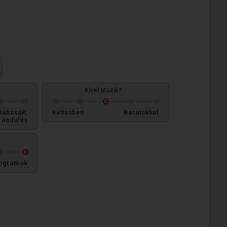
Kivel utazik?
Hátizsák,
Kettesben
Barátokkal
rándulás
ogramok