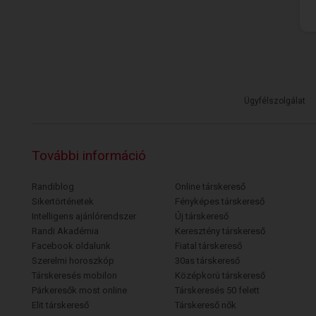
Ügyfélszolgálat
További információ
Randiblog
Online társkereső
Sikertörténetek
Fényképes társkereső
Intelligens ajánlórendszer
Új társkereső
Randi Akadémia
Keresztény társkereső
Facebook oldalunk
Fiatal társkereső
Szerelmi horoszkóp
30as társkereső
Társkeresés mobilon
Középkorú társkereső
Párkeresők most online
Társkeresés 50 felett
Elit társkereső
Társkereső nők