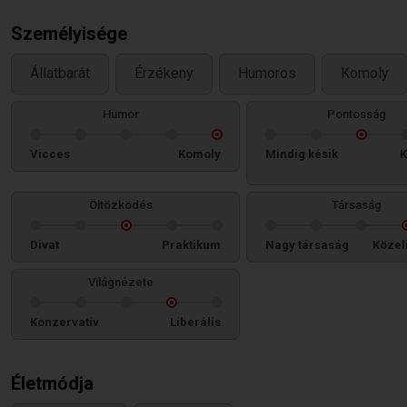
Személyisége
Állatbarát
Érzékeny
Humoros
Komoly
Humor
Pontosság
Vicces
Komoly
Mindig késik
K
Öltözködés
Társaság
Divat
Praktikum
Nagy társaság
Közel
Világnézete
Konzervatív
Liberális
Életmódja