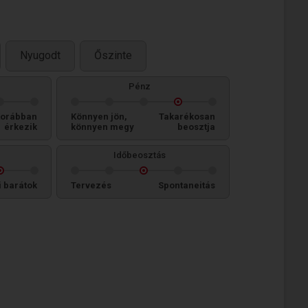
Nyugodt
Őszinte
Pénz
orábban
Könnyen jön,
Takarékosan
érkezik
könnyen megy
beosztja
Időbeosztás
i barátok
Tervezés
Spontaneitás