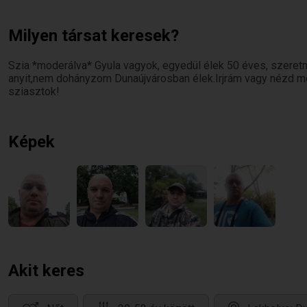
Milyen társat keresek?
Szia *moderálva* Gyula vagyok, egyedül élek 50 éves, szeret
anyit,nem dohányzom Dunaújvárosban élek.Irjrám vagy nézd 
sziasztok!
Képek
Akit keres