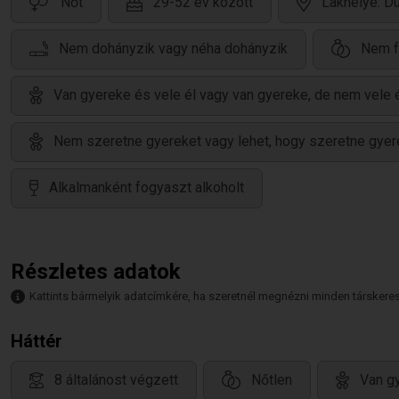
Nőt
29-52 év között
Lakhelye: D
Nem dohányzik vagy néha dohányzik
Nem f
Van gyereke és vele él vagy van gyereke, de nem vele 
Nem szeretne gyereket vagy lehet, hogy szeretne gyer
Alkalmanként fogyaszt alkoholt
Részletes adatok
Kattints bármelyik adatcímkére, ha szeretnél megnézni minden társkeresőt,
Háttér
8 általánost végzett
Nőtlen
Van gy