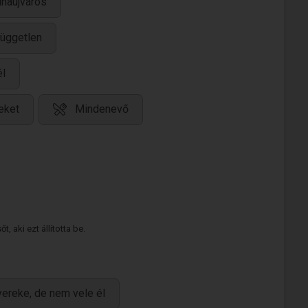
unaújváros
üggetlen
él
eket
Mindenevő
 aki ezt állította be.
ereke, de nem vele él