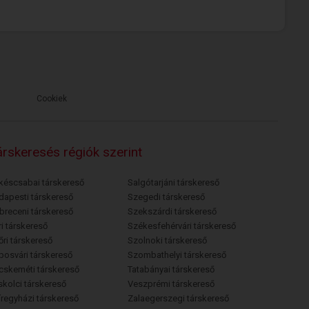
Cookiek
rskeresés régiók szerint
késcsabai társkereső
Salgótarjáni társkereső
dapesti társkereső
Szegedi társkereső
breceni társkereső
Szekszárdi társkereső
i társkereső
Székesfehérvári társkereső
őri társkereső
Szolnoki társkereső
posvári társkereső
Szombathelyi társkereső
cskeméti társkereső
Tatabányai társkereső
skolci társkereső
Veszprémi társkereső
íregyházi társkereső
Zalaegerszegi társkereső