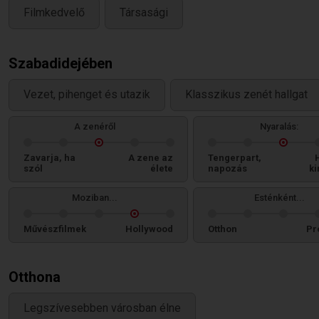
Filmkedvelő
Társasági
Szabadidejében
Vezet, pihenget és utazik
Klasszikus zenét hallgat
A zenéről
Nyaralás:
Zavarja, ha
A zene az
Tengerpart,
szól
élete
napozás
ki
Moziban...
Esténként...
Művészfilmek
Hollywood
Otthon
Pr
Otthona
Legszívesebben városban élne