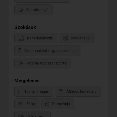
Skorpió jegyű
Szokások
Nem dohányzik
Mindenevő
Alkalmanként fogyaszt alkoholt
Hetente többször sportol
Megjelenés
166 cm magas
Átlagos testalkatú
69 kg
Barna hajú
Zöld szemű