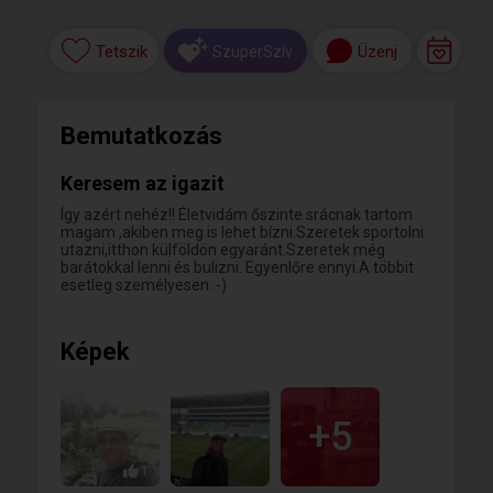
Tetszik
Üzenj
SzuperSzív
Bemutatkozás
Keresem az igazit
Így azért nehéz!! Életvidám őszinte srácnak tartom
magam ,akiben meg is lehet bízni.Szeretek sportolni
utazni,itthon külföldön egyaránt.Szeretek még
barátokkal lenni és bulizni. Egyenlőre ennyi.A többit
esetleg személyesen :-)
Képek
+5
1