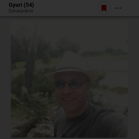
Gyuri (54)
Belépés
Dunaújváros
Egy jó randiból bármi lehet.