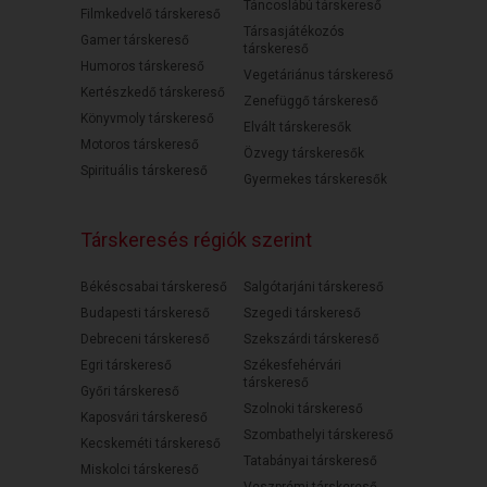
Táncoslábú társkereső
Filmkedvelő társkereső
Társasjátékozós
Gamer társkereső
társkereső
Humoros társkereső
Vegetáriánus társkereső
Kertészkedő társkereső
Zenefüggő társkereső
Könyvmoly társkereső
Elvált társkeresők
Motoros társkereső
Özvegy társkeresők
Spirituális társkereső
Gyermekes társkeresők
Társkeresés régiók szerint
Békéscsabai társkereső
Salgótarjáni társkereső
Budapesti társkereső
Szegedi társkereső
Debreceni társkereső
Szekszárdi társkereső
Egri társkereső
Székesfehérvári
társkereső
Győri társkereső
Szolnoki társkereső
Kaposvári társkereső
Szombathelyi társkereső
Kecskeméti társkereső
Tatabányai társkereső
Miskolci társkereső