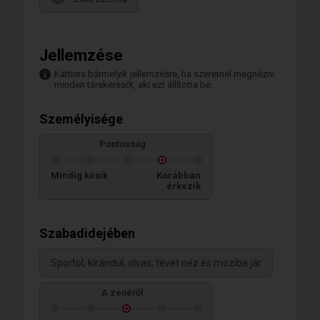
Jellemzése
Kattints bármelyik jellemzésre, ha szeretnél megnézni
minden társkeresőt, aki ezt állította be.
Személyisége
Pontosság
Mindig késik
Korábban
érkezik
Szabadidejében
Sportol, kirándul, olvas, tévét néz és moziba jár
A zenéről