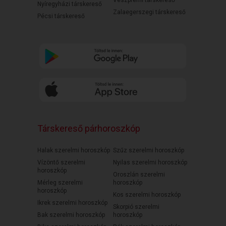
Veszprémi társkereső
Nyíregyházi társkereső
Zalaegerszegi társkereső
Pécsi társkereső
Társkereső párhoroszkóp
Halak szerelmi horoszkóp
Szűz szerelmi horoszkóp
Vízöntő szerelmi
Nyilas szerelmi horoszkóp
horoszkóp
Oroszlán szerelmi
Mérleg szerelmi
horoszkóp
horoszkóp
Kos szerelmi horoszkóp
Ikrek szerelmi horoszkóp
Skorpió szerelmi
Bak szerelmi horoszkóp
horoszkóp