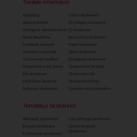
További információ
Randiblog
Online társkereső
Sikertörténetek
Fényképes társkereső
Intelligens ajánlórendszer
Új társkereső
Randi Akadémia
Keresztény társkereső
Facebook oldalunk
Fiatal társkereső
Szerelmi horoszkóp
30as társkereső
Társkeresés mobilon
Középkorú társkereső
Párkeresők most online
Társkeresés 50 felett
Elit társkereső
Társkereső nők
Válófélben lévőknek
Társkereső férfiak
Diplomás társkereső
Szerelem első keresésre
Tematikus társkereső
Állatbarát társkereső
Sorozatfüggő társkereső
Bringás társkereső
Színházkedvelő
társkereső
Ezermester társkereső