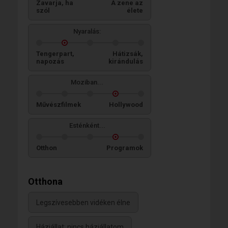
Zavarja, ha
A zene az
szól
élete
Nyaralás:
Tengerpart,
Hátizsák,
napozás
kirándulás
Moziban...
Művészfilmek
Hollywood
Esténként...
Otthon
Programok
Otthona
Legszívesebben vidéken élne
Háziállat: nincs háziállatom