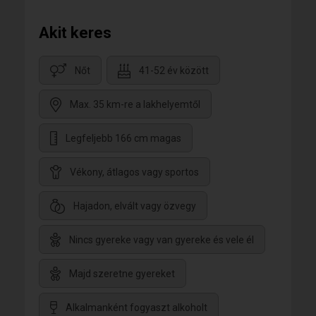
Akit keres
Nőt
41-52 év között
Max. 35 km-re a lakhelyemtől
Legfeljebb 166 cm magas
Vékony, átlagos vagy sportos
Hajadon, elvált vagy özvegy
Nincs gyereke vagy van gyereke és vele él
Majd szeretne gyereket
Alkalmanként fogyaszt alkoholt