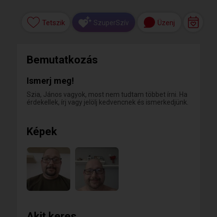
Tetszik
Üzenj
SzuperSzív
Bemutatkozás
Ismerj meg!
Szia, János vagyok, most nem tudtam többet írni. Ha
érdekellek, írj vagy jelölj kedvencnek és ismerkedjünk.
Képek
Akit keres