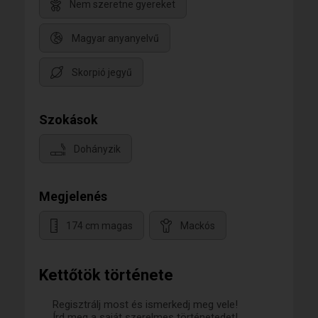
Nem szeretne gyereket
Magyar anyanyelvű
Skorpió jegyű
Szokások
Dohányzik
Megjelenés
174 cm magas
Mackós
Kettőtök története
Regisztrálj most és ismerkedj meg vele!
Írd meg a saját szerelmes történetedet!