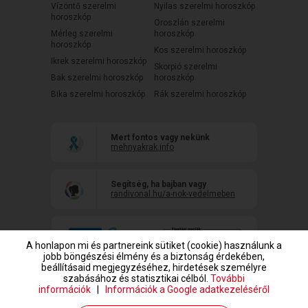
Vízöntő szerelmi
Nyilas szerelmi horoszkóp
horoszkóp
Oroszlán szerelmi
Mérleg szerelmi
horoszkóp
horoszkóp
Kos szerelmi horoszkóp
Ikrek szerelmi horoszkóp
Skorpió szerelmi
Bak szerelmi horoszkóp
horoszkóp
Bika szerelmi horoszkóp
Rák szerelmi horoszkóp
Mert fontos vagy nekünk
mehnyakrak.info
Segítség, ha bajban vagy
randivonal.hu/a-nok-vedelmeben
A honlapon mi és partnereink sütiket (cookie) használunk a
jobb böngészési élmény és a biztonság érdekében,
beállításaid megjegyzéséhez, hirdetések személyre
szabásához és statisztikai célból.
További
információk
|
Információk a Google adatkezeléséről