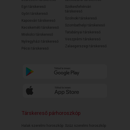
Egri társkereső
Székesfehérvári
társkereső
Győri társkereső
Szolnoki társkereső
Kaposvári társkereső
Szombathelyi társkereső
Kecskeméti társkereső
Tatabányai társkereső
Miskolci társkereső
Veszprémi társkereső
Nyíregyházi társkereső
Zalaegerszegi társkereső
Pécsi társkereső
Társkereső párhoroszkóp
Halak szerelmi horoszkóp
Szűz szerelmi horoszkóp