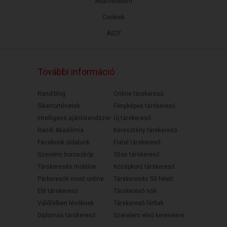
Adatvédelem
Cookiek
ÁSZF
További információ
Randiblog
Online társkereső
Sikertörténetek
Fényképes társkereső
Intelligens ajánlórendszer
Új társkereső
Randi Akadémia
Keresztény társkereső
Facebook oldalunk
Fiatal társkereső
Szerelmi horoszkóp
30as társkereső
Társkeresés mobilon
Középkorú társkereső
Párkeresők most online
Társkeresés 50 felett
Elit társkereső
Társkereső nők
Válófélben lévőknek
Társkereső férfiak
Diplomás társkereső
Szerelem első keresésre