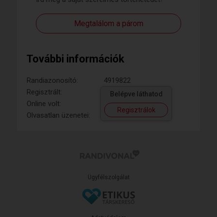
Megtalálom a párom
További információk
Randiazonosító:
4919822
Regisztrált:
Belépve láthatod
Online volt:
Regisztrálok
Olvasatlan üzenetei:
Ügyfélszolgálat