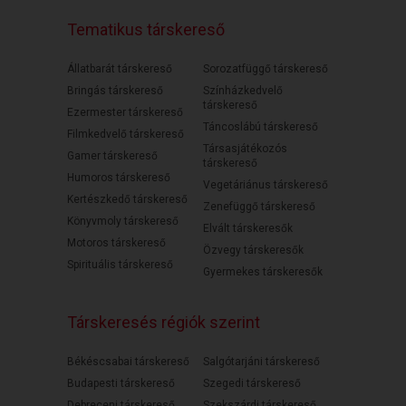
Tematikus társkereső
Állatbarát társkereső
Sorozatfüggő társkereső
Bringás társkereső
Színházkedvelő
társkereső
Ezermester társkereső
Táncoslábú társkereső
Filmkedvelő társkereső
Társasjátékozós
Gamer társkereső
társkereső
Humoros társkereső
Vegetáriánus társkereső
Kertészkedő társkereső
Zenefüggő társkereső
Könyvmoly társkereső
Elvált társkeresők
Motoros társkereső
Özvegy társkeresők
Spirituális társkereső
Gyermekes társkeresők
Társkeresés régiók szerint
Békéscsabai társkereső
Salgótarjáni társkereső
Budapesti társkereső
Szegedi társkereső
Debreceni társkereső
Szekszárdi társkereső