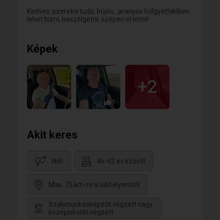
Kedves ,szeretni tudó, bújós, ,aranyos hölgyet!akiben
lehet bizni, beszélgetni, szépen el lenni!
Képek
+2
1
Akit keres
Nőt
46-62 év között
Max. 75 km-re a lakhelyemtől
Szakmunkásképzőt végzett vagy
középiskolát végzett