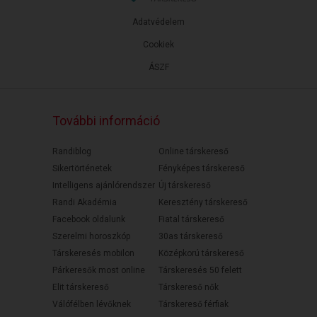
Adatvédelem
Cookiek
ÁSZF
További információ
Randiblog
Online társkereső
Sikertörténetek
Fényképes társkereső
Intelligens ajánlórendszer
Új társkereső
Randi Akadémia
Keresztény társkereső
Facebook oldalunk
Fiatal társkereső
Szerelmi horoszkóp
30as társkereső
Társkeresés mobilon
Középkorú társkereső
Párkeresők most online
Társkeresés 50 felett
Elit társkereső
Társkereső nők
Válófélben lévőknek
Társkereső férfiak