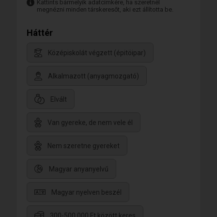
Kattints bármelyik adatcímkére, ha szeretnél
megnézni minden társkeresőt, aki ezt állította be.
Háttér
Középiskolát végzett (épitöipar)
Alkalmazott (anyagmozgató)
Elvált
Van gyereke, de nem vele él
Nem szeretne gyereket
Magyar anyanyelvű
Magyar nyelven beszél
300-500.000 Ft között keres