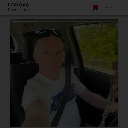
Laci (56)
Belépés
Dunaújváros
Egy jó randiból bármi lehet.