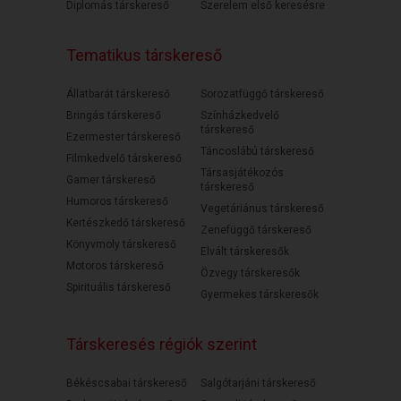
Diplomás társkereső
Szerelem első keresésre
Tematikus társkereső
Állatbarát társkereső
Sorozatfüggő társkereső
Bringás társkereső
Színházkedvelő
társkereső
Ezermester társkereső
Táncoslábú társkereső
Filmkedvelő társkereső
Társasjátékozós
Gamer társkereső
társkereső
Humoros társkereső
Vegetáriánus társkereső
Kertészkedő társkereső
Zenefüggő társkereső
Könyvmoly társkereső
Elvált társkeresők
Motoros társkereső
Özvegy társkeresők
Spirituális társkereső
Gyermekes társkeresők
Társkeresés régiók szerint
Békéscsabai társkereső
Salgótarjáni társkereső