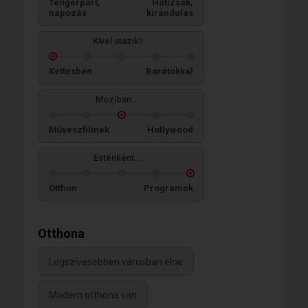
Tengerpart,
Hátizsák,
napozás
kirándulás
Kivel utazik?
Kettesben
Barátokkal
Moziban...
Művészfilmek
Hollywood
Esténként...
Otthon
Programok
Otthona
Legszívesebben városban élne
Modern otthona van