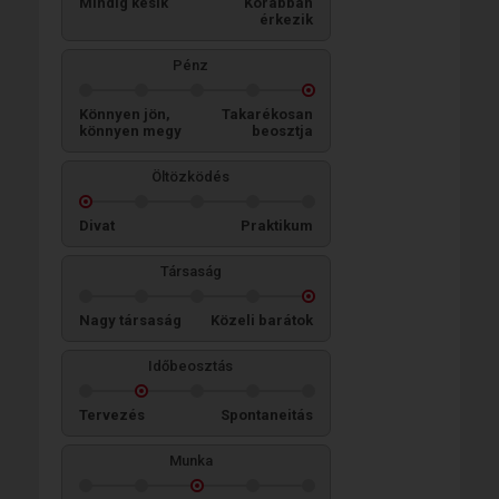
Mindig késik
Korábban
érkezik
Pénz
Könnyen jön,
Takarékosan
könnyen megy
beosztja
Öltözködés
Divat
Praktikum
Társaság
Nagy társaság
Közeli barátok
Időbeosztás
Tervezés
Spontaneitás
Munka