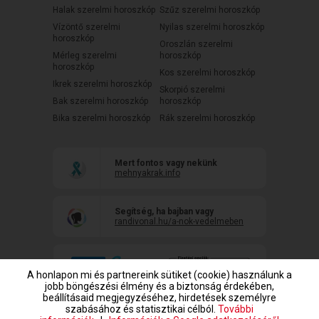
Halak szerelmi horoszkóp
Szűz szerelmi horoszkóp
Vízöntő szerelmi
Nyilas szerelmi horoszkóp
horoszkóp
Oroszlán szerelmi
Mérleg szerelmi
horoszkóp
horoszkóp
Kos szerelmi horoszkóp
Ikrek szerelmi horoszkóp
Skorpió szerelmi
Bak szerelmi horoszkóp
horoszkóp
Bika szerelmi horoszkóp
Rák szerelmi horoszkóp
Mert fontos vagy nekünk
mehnyakrak.info
Segítség, ha bajban vagy
randivonal.hu/a-nok-vedelmeben
A honlapon mi és partnereink sütiket (cookie) használunk a
jobb böngészési élmény és a biztonság érdekében,
beállításaid megjegyzéséhez, hirdetések személyre
szabásához és statisztikai célból.
További