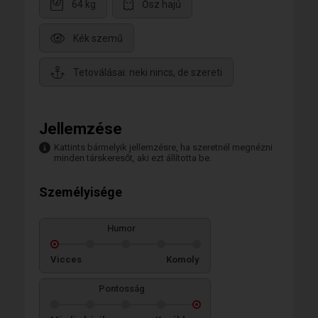
64 kg
Ősz hajú
Kék szemű
Tetoválásai: neki nincs, de szereti
Jellemzése
Kattints bármelyik jellemzésre, ha szeretnél megnézni
minden társkeresőt, aki ezt állította be.
Személyisége
Humor
Vicces
Komoly
Pontosság