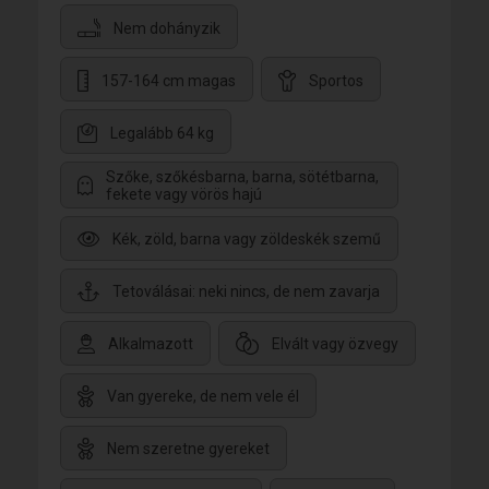
Nem dohányzik
157-164 cm magas
Sportos
Legalább 64 kg
Szőke, szőkésbarna, barna, sötétbarna,
fekete vagy vörös hajú
Kék, zöld, barna vagy zöldeskék szemű
Tetoválásai: neki nincs, de nem zavarja
Alkalmazott
Elvált vagy özvegy
Van gyereke, de nem vele él
Nem szeretne gyereket