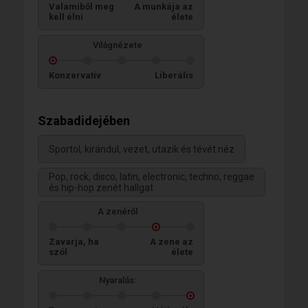
Valamiből meg
A munkája az
kell élni
élete
Világnézete
Konzervatív
Liberális
Szabadidejében
Sportol, kirándul, vezet, utazik és tévét néz
Pop, rock, disco, latin, electronic, techno, reggae
és hip-hop zenét hallgat
A zenéről
Zavarja, ha
A zene az
szól
élete
Nyaralás: