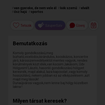
#
van gyereke, de nem vele él
#
kék szemű
#
elvált
#
ősz hajú
#
sportos
Tetszik
Üzenj
SzuperSzív
Bemutatkozás
Komoly gondolkozású,meg
bizható,vicelödös,kirándulos, kocsikázos, koncertre
járó, károsszenvedélyektöl mentes vagyok, rendes
körülmények közt élek,van kocsim ,lakásom, Üdv
Hölgyeim! László, hasonló gondolkozású hölgyet
keresnék, majd alakul, laza kapcsolat ,vagy komoly
hosszútávú, nekem jobban ez az elképzelésem ,azt
majd meg lássúk!
Dunaújvárosi vagyok,nem lenne baj hölgy közelben
lakna !
Milyen társat keresek?