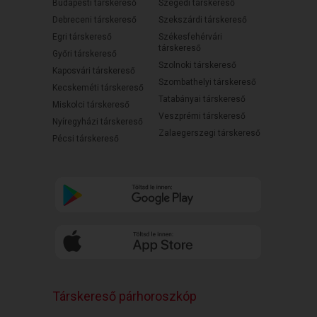
Budapesti társkereső
Szegedi társkereső
Debreceni társkereső
Szekszárdi társkereső
Egri társkereső
Székesfehérvári
társkereső
Győri társkereső
Szolnoki társkereső
Kaposvári társkereső
Szombathelyi társkereső
Kecskeméti társkereső
Tatabányai társkereső
Miskolci társkereső
Veszprémi társkereső
Nyíregyházi társkereső
Zalaegerszegi társkereső
Pécsi társkereső
Társkereső párhoroszkóp