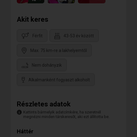
Akit keres
Férfit
43-53 év között
Max. 75 km-re a lakhelyemtől
Nem dohányzik
Alkalmanként fogyaszt alkoholt
Részletes adatok
Kattints bármelyik adatcímkére, ha szeretnél
megnézni minden társkeresőt, aki ezt állította be.
Háttér