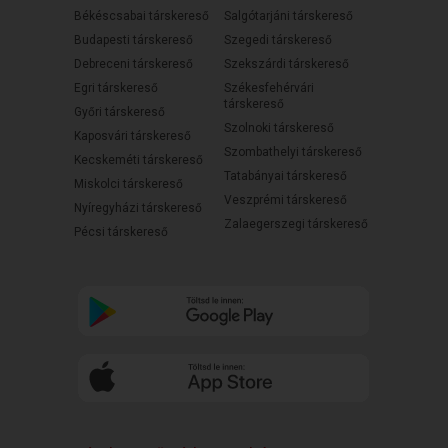
Békéscsabai társkereső
Salgótarjáni társkereső
Budapesti társkereső
Szegedi társkereső
Debreceni társkereső
Szekszárdi társkereső
Egri társkereső
Székesfehérvári
társkereső
Győri társkereső
Szolnoki társkereső
Kaposvári társkereső
Szombathelyi társkereső
Kecskeméti társkereső
Tatabányai társkereső
Miskolci társkereső
Veszprémi társkereső
Nyíregyházi társkereső
Zalaegerszegi társkereső
Pécsi társkereső