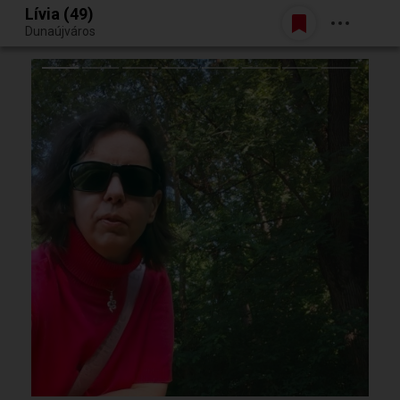
Lívia (49)
Belépés
Dunaújváros
Egy jó randiból bármi lehet.