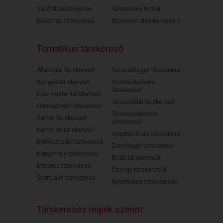
Válófélben lévőknek
Társkereső férfiak
Diplomás társkereső
Szerelem első keresésre
Tematikus társkereső
Állatbarát társkereső
Sorozatfüggő társkereső
Bringás társkereső
Színházkedvelő
társkereső
Ezermester társkereső
Táncoslábú társkereső
Filmkedvelő társkereső
Társasjátékozós
Gamer társkereső
társkereső
Humoros társkereső
Vegetáriánus társkereső
Kertészkedő társkereső
Zenefüggő társkereső
Könyvmoly társkereső
Elvált társkeresők
Motoros társkereső
Özvegy társkeresők
Spirituális társkereső
Gyermekes társkeresők
Társkeresés régiók szerint