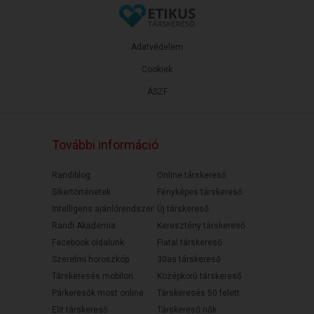
Adatvédelem
Cookiek
ÁSZF
További információ
Randiblog
Online társkereső
Sikertörténetek
Fényképes társkereső
Intelligens ajánlórendszer
Új társkereső
Randi Akadémia
Keresztény társkereső
Facebook oldalunk
Fiatal társkereső
Szerelmi horoszkóp
30as társkereső
Társkeresés mobilon
Középkorú társkereső
Párkeresők most online
Társkeresés 50 felett
Elit társkereső
Társkereső nők