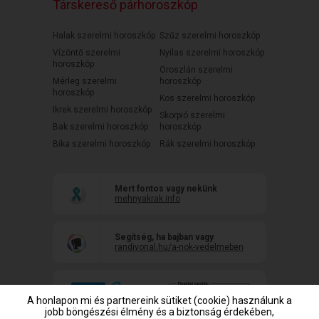
Társkereső párhoroszkóp
Halak szerelmi horoszkóp
Szűz szerelmi horoszkóp
Vízöntő szerelmi
Nyilas szerelmi horoszkóp
horoszkóp
Oroszlán szerelmi
Mérleg szerelmi
horoszkóp
horoszkóp
Kos szerelmi horoszkóp
Ikrek szerelmi horoszkóp
Skorpió szerelmi
Bak szerelmi horoszkóp
horoszkóp
Bika szerelmi horoszkóp
Rák szerelmi horoszkóp
Mert fontos vagy nekünk
mehnyakrak.info
Segítség, ha bajban vagy
randivonal.hu/a-nok-vedelmeben
A honlapon mi és partnereink sütiket (cookie) használunk a
jobb böngészési élmény és a biztonság érdekében,