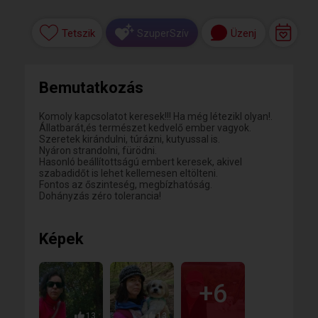
Tetszik
Üzenj
SzuperSzív
Bemutatkozás
Komoly kapcsolatot keresek!!! Ha még létezikl olyan!.
Állatbarát,és természet kedvelő ember vagyok.
Szeretek kirándulni, túrázni, kutyussal is.
Nyáron strandolni, fürödni.
Hasonló beállítottságú embert keresek, akivel
szabadidőt is lehet kellemesen eltölteni.
Fontos az őszinteség, megbízhatóság.
Dohányzás zéro tolerancia!
Képek
+6
13
13