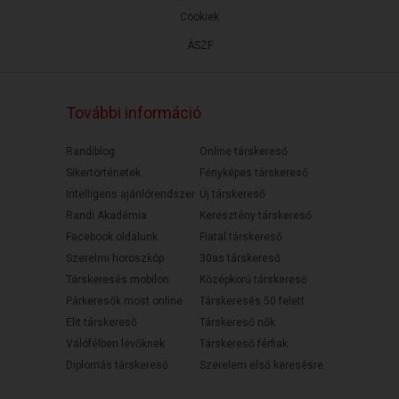
Cookiek
ÁSZF
További információ
Randiblog
Online társkereső
Sikertörténetek
Fényképes társkereső
Intelligens ajánlórendszer
Új társkereső
Randi Akadémia
Keresztény társkereső
Facebook oldalunk
Fiatal társkereső
Szerelmi horoszkóp
30as társkereső
Társkeresés mobilon
Középkorú társkereső
Párkeresők most online
Társkeresés 50 felett
Elit társkereső
Társkereső nők
Válófélben lévőknek
Társkereső férfiak
Diplomás társkereső
Szerelem első keresésre