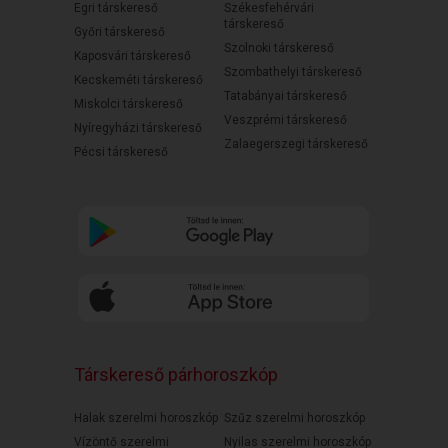
Egri társkereső
Székesfehérvári
társkereső
Győri társkereső
Szolnoki társkereső
Kaposvári társkereső
Szombathelyi társkereső
Kecskeméti társkereső
Tatabányai társkereső
Miskolci társkereső
Veszprémi társkereső
Nyíregyházi társkereső
Zalaegerszegi társkereső
Pécsi társkereső
Társkereső párhoroszkóp
Halak szerelmi horoszkóp
Szűz szerelmi horoszkóp
Vízöntő szerelmi
Nyilas szerelmi horoszkóp