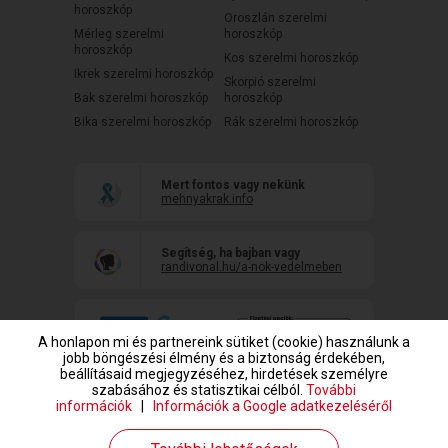
horoszkóp
Oroszlán szerelmi
Mérleg szerelmi
horoszkóp
horoszkóp
Kos szerelmi horoszkóp
Ikrek szerelmi horoszkóp
Skorpió szerelmi
Bak szerelmi horoszkóp
horoszkóp
Bika szerelmi horoszkóp
Rák szerelmi horoszkóp
Mert fontos vagy nekünk
mehnyakrak.info
Segítség, ha bajban vagy
randivonal.hu/a-nok-vedelmeben
A honlapon mi és partnereink sütiket (cookie) használunk a
jobb böngészési élmény és a biztonság érdekében,
beállításaid megjegyzéséhez, hirdetések személyre
szabásához és statisztikai célból.
További
információk
|
Információk a Google adatkezeléséről
www.randivonal.hu © Copyright 1999-2026 Dating Central Europe Zrt.