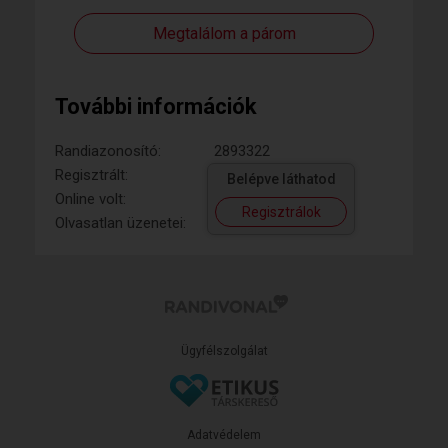
Megtalálom a párom
További információk
Randiazonosító:
2893322
Regisztrált:
Belépve láthatod
Online volt:
Regisztrálok
Olvasatlan üzenetei:
Ügyfélszolgálat
Adatvédelem