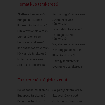
Tematikus társkereső
Állatbarát társkereső
Sorozatfüggő társkereső
Bringás társkereső
Színházkedvelő
társkereső
Ezermester társkereső
Táncoslábú társkereső
Filmkedvelő társkereső
Társasjátékozós
Gamer társkereső
társkereső
Humoros társkereső
Vegetáriánus társkereső
Kertészkedő társkereső
Zenefüggő társkereső
Könyvmoly társkereső
Elvált társkeresők
Motoros társkereső
Özvegy társkeresők
Spirituális társkereső
Gyermekes társkeresők
Társkeresés régiók szerint
Békéscsabai társkereső
Salgótarjáni társkereső
Budapesti társkereső
Szegedi társkereső
Debreceni társkereső
Szekszárdi társkereső