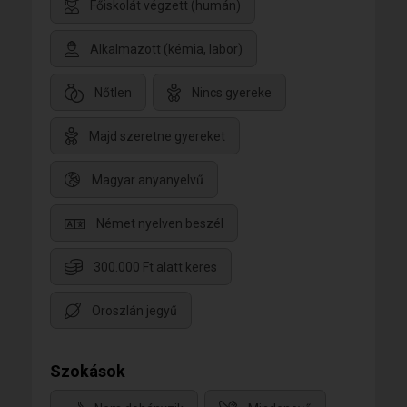
Főiskolát végzett (humán)
Alkalmazott (kémia, labor)
Nőtlen
Nincs gyereke
Majd szeretne gyereket
Magyar anyanyelvű
Német nyelven beszél
300.000 Ft alatt keres
Oroszlán jegyű
Szokások