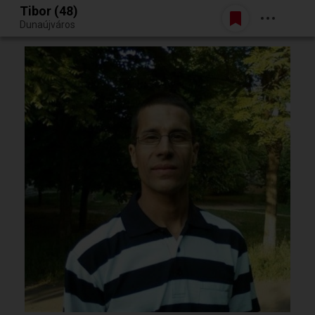
Tibor (48)
Belépés
Dunaújváros
Egy jó randiból bármi lehet.