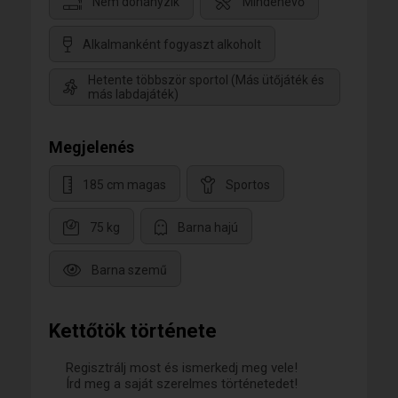
Nem dohányzik
Mindenevő
Alkalmanként fogyaszt alkoholt
Hetente többször sportol (Más ütőjáték és
más labdajáték)
Megjelenés
185 cm magas
Sportos
75 kg
Barna hajú
Barna szemű
Kettőtök története
Regisztrálj most és ismerkedj meg vele!
Írd meg a saját szerelmes történetedet!