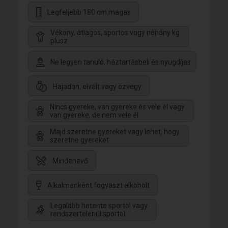
Legfeljebb 180 cm magas
Vékony, átlagos, sportos vagy néhány kg
plusz
Ne legyen tanuló, háztartásbeli és nyugdíjas
Hajadon, elvált vagy özvegy
Nincs gyereke, van gyereke és vele él vagy
van gyereke, de nem vele él
Majd szeretne gyereket vagy lehet, hogy
szeretne gyereket
Mindenevő
Alkalmanként fogyaszt alkoholt
Legalább hetente sportol vagy
rendszertelenül sportol