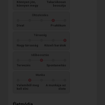
Könnyen jön,
Takarékosan
könnyen megy
beosztja
Öltözködés
Divat
Praktikum
Társaság
Nagy társaság
Közeli barátok
Időbeosztás
Tervezés
Spontaneitás
Munka
Valamiből meg
A munkája az
kell élni
élete
Életmódja