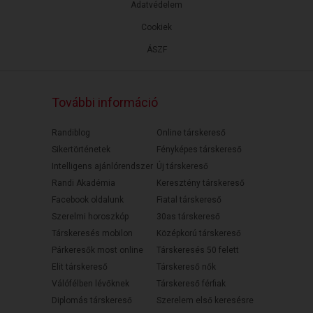
Adatvédelem
Cookiek
ÁSZF
További információ
Randiblog
Online társkereső
Sikertörténetek
Fényképes társkereső
Intelligens ajánlórendszer
Új társkereső
Randi Akadémia
Keresztény társkereső
Facebook oldalunk
Fiatal társkereső
Szerelmi horoszkóp
30as társkereső
Társkeresés mobilon
Középkorú társkereső
Párkeresők most online
Társkeresés 50 felett
Elit társkereső
Társkereső nők
Válófélben lévőknek
Társkereső férfiak
Diplomás társkereső
Szerelem első keresésre