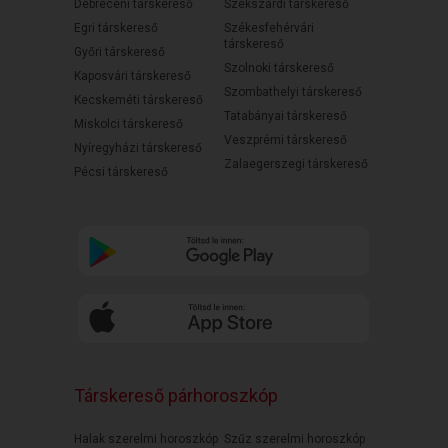
Debreceni társkereső
Szekszárdi társkereső
Egri társkereső
Székesfehérvári
társkereső
Győri társkereső
Szolnoki társkereső
Kaposvári társkereső
Szombathelyi társkereső
Kecskeméti társkereső
Tatabányai társkereső
Miskolci társkereső
Veszprémi társkereső
Nyíregyházi társkereső
Zalaegerszegi társkereső
Pécsi társkereső
Társkereső párhoroszkóp
Halak szerelmi horoszkóp
Szűz szerelmi horoszkóp