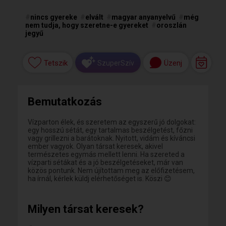
#
nincs gyereke
#
elvált
#
magyar anyanyelvű
#
még
nem tudja, hogy szeretne-e gyereket
#
oroszlán
jegyű
Tetszik
Üzenj
SzuperSzív
Bemutatkozás
Vízparton élek, és szeretem az egyszerű jó dolgokat:
egy hosszú sétát, egy tartalmas beszélgetést, főzni
vagy grillezni a barátoknak. Nyitott, vidám és kíváncsi
ember vagyok. Olyan társat keresek, akivel
természetes egymás mellett lenni. Ha szereted a
vízparti sétákat és a jó beszélgetéseket, már van
közös pontunk. Nem újítottam meg az előfizetésem,
ha írnál, kérlek küldj elérhetőséget is. Köszi 😊
Milyen társat keresek?