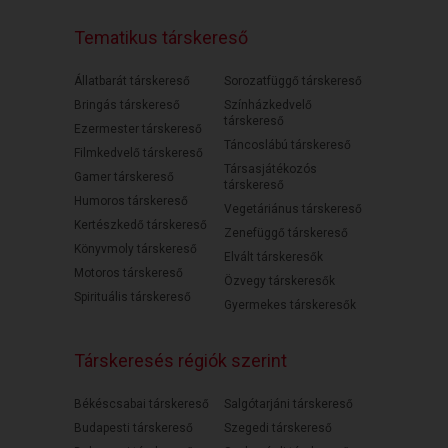
Tematikus társkereső
Állatbarát társkereső
Sorozatfüggő társkereső
Bringás társkereső
Színházkedvelő
társkereső
Ezermester társkereső
Táncoslábú társkereső
Filmkedvelő társkereső
Társasjátékozós
Gamer társkereső
társkereső
Humoros társkereső
Vegetáriánus társkereső
Kertészkedő társkereső
Zenefüggő társkereső
Könyvmoly társkereső
Elvált társkeresők
Motoros társkereső
Özvegy társkeresők
Spirituális társkereső
Gyermekes társkeresők
Társkeresés régiók szerint
Békéscsabai társkereső
Salgótarjáni társkereső
Budapesti társkereső
Szegedi társkereső