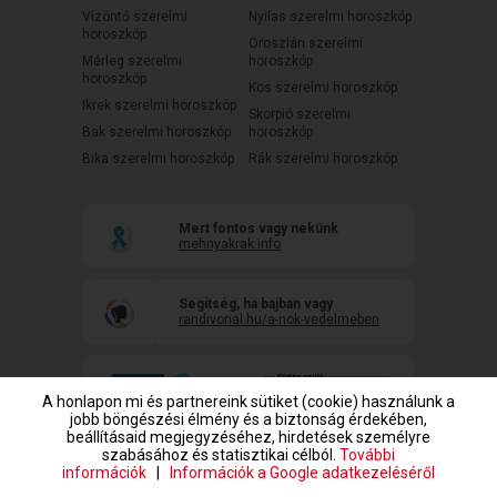
Vízöntő szerelmi
Nyilas szerelmi horoszkóp
horoszkóp
Oroszlán szerelmi
Mérleg szerelmi
horoszkóp
horoszkóp
Kos szerelmi horoszkóp
Ikrek szerelmi horoszkóp
Skorpió szerelmi
Bak szerelmi horoszkóp
horoszkóp
Bika szerelmi horoszkóp
Rák szerelmi horoszkóp
Mert fontos vagy nekünk
mehnyakrak.info
Segítség, ha bajban vagy
randivonal.hu/a-nok-vedelmeben
A honlapon mi és partnereink sütiket (cookie) használunk a
jobb böngészési élmény és a biztonság érdekében,
beállításaid megjegyzéséhez, hirdetések személyre
szabásához és statisztikai célból.
További
információk
|
Információk a Google adatkezeléséről