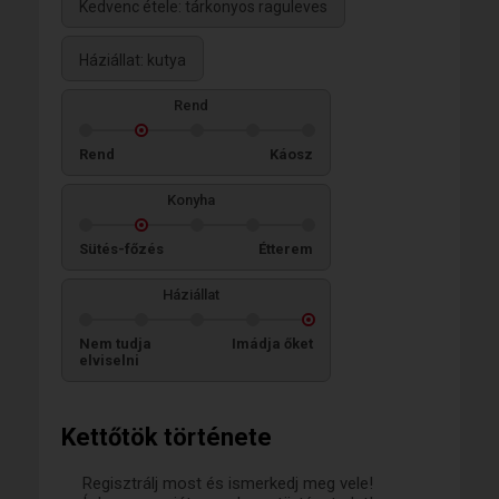
Kedvenc étele: tárkonyos raguleves
Háziállat: kutya
Rend
Rend
Káosz
Konyha
Sütés-főzés
Étterem
Háziállat
Nem tudja
Imádja őket
elviselni
Kettőtök története
Regisztrálj most és ismerkedj meg vele!