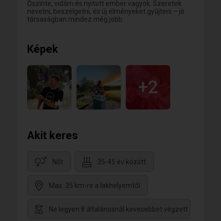
Őszinte, vidám és nyitott ember vagyok. Szeretek
nevetni, beszélgetni, és új élményeket gyűjteni – jó
társaságban mindez még jobb.
Képek
+2
4
Akit keres
Nőt
35-45 év között
Max. 35 km-re a lakhelyemtől
Ne legyen 8 általánosnál kevesebbet végzett