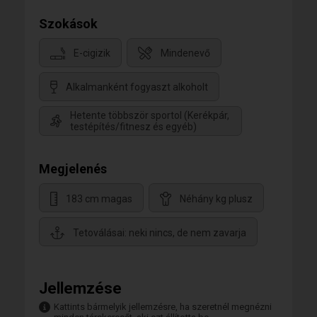
Szokások
E-cigizik
Mindenevő
Alkalmanként fogyaszt alkoholt
Hetente többször sportol (Kerékpár,
testépítés/fitnesz és egyéb)
Megjelenés
183 cm magas
Néhány kg plusz
Tetoválásai: neki nincs, de nem zavarja
Jellemzése
Kattints bármelyik jellemzésre, ha szeretnél megnézni