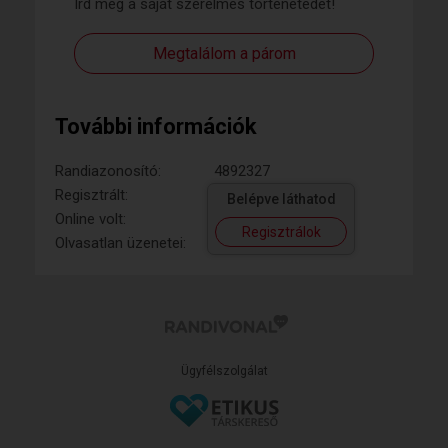
Írd meg a saját szerelmes történetedet!
Megtalálom a párom
További információk
Randiazonosító:
4892327
Regisztrált:
Belépve láthatod
Online volt:
Regisztrálok
Olvasatlan üzenetei:
Ügyfélszolgálat