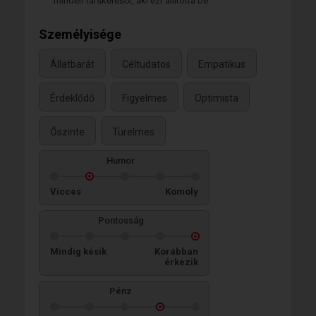
minden társkeresőt, aki ezt állította be.
Személyisége
Állatbarát
Céltudatos
Empatikus
Érdeklődő
Figyelmes
Optimista
Őszinte
Türelmes
Humor
Vicces
Komoly
Pontosság
Mindig késik
Korábban
érkezik
Pénz