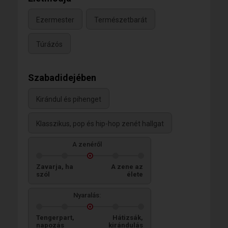
Ezermester
Természetbarát
Túrázós
Szabadidejében
Kirándul és pihenget
Klasszikus, pop és hip-hop zenét hallgat
A zenéről
Zavarja, ha
A zene az
szól
élete
Nyaralás:
Tengerpart,
Hátizsák,
napozás
kirándulás