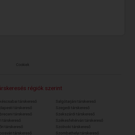
Cookiek
rskeresés régiók szerint
késcsabai társkereső
Salgótarjáni társkereső
dapesti társkereső
Szegedi társkereső
breceni társkereső
Szekszárdi társkereső
i társkereső
Székesfehérvári társkereső
őri társkereső
Szolnoki társkereső
posvári társkereső
Szombathelyi társkereső