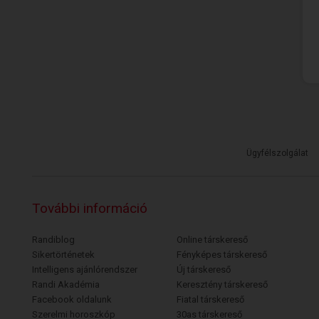
Ügyfélszolgálat
További információ
Randiblog
Online társkereső
Sikertörténetek
Fényképes társkereső
Intelligens ajánlórendszer
Új társkereső
Randi Akadémia
Keresztény társkereső
Facebook oldalunk
Fiatal társkereső
Szerelmi horoszkóp
30as társkereső