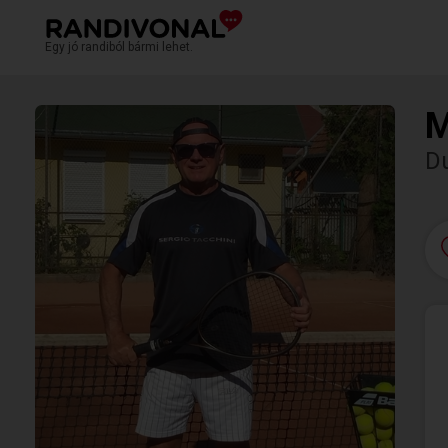
Egy jó randiból bármi lehet.
M
D