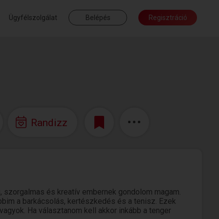
Ügyfélszolgálat
Belépés
Regisztráció
Randizz
rú, szorgalmas és kreatív embernek gondolom magam.
bbim a barkácsolás, kertészkedés és a tenisz. Ezek
vagyok. Ha választanom kell akkor inkább a tenger