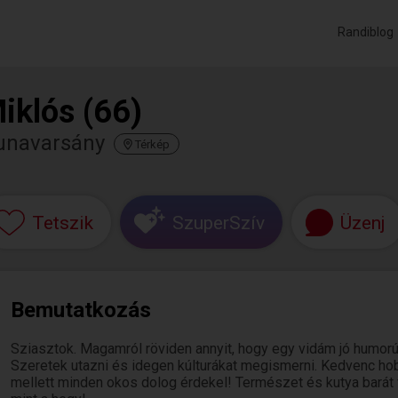
Randiblog
iklós (66)
unavarsány
Térkép
Tetszik
SzuperSzív
Üzenj
Bemutatkozás
Sziasztok. Magamról röviden annyit, hogy egy vidám jó humo
Szeretek utazni és idegen kúlturákat megismerni. Kedvenc ho
mellett minden okos dolog érdekel! Természet és kutya barát 