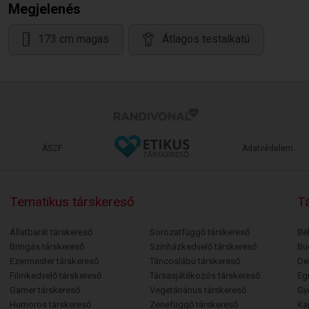
Megjelenés
173 cm magas
Átlagos testalkatú
ÁSZF
Adatvédelem
Tematikus társkereső
Tá
Állatbarát társkereső
Sorozatfüggő társkereső
Bé
Bringás társkereső
Színházkedvelő társkereső
Bu
Ezermester társkereső
Táncoslábú társkereső
De
Filmkedvelő társkereső
Társasjátékozós társkereső
Egr
Gamer társkereső
Vegetáriánus társkereső
Gy
Humoros társkereső
Zenefüggő társkereső
Ka