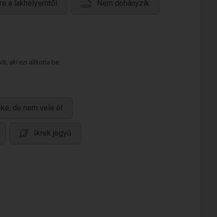
re a lakhelyemtől
Nem dohányzik
 aki ezt állította be.
ke, de nem vele él
Ikrek jegyű