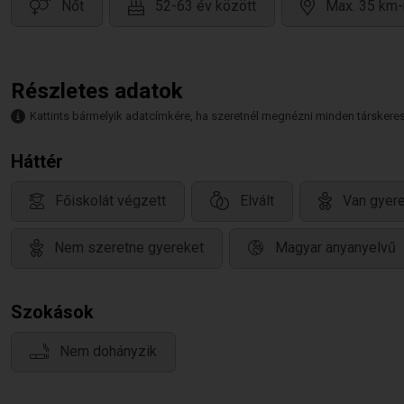
Nőt
52-63 év között
Max. 35 km-
Részletes adatok
Kattints bármelyik adatcímkére, ha szeretnél megnézni minden társkeresőt,
Háttér
Főiskolát végzett
Elvált
Van gyere
Nem szeretne gyereket
Magyar anyanyelvű
Szokások
Nem dohányzik