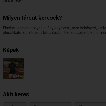
mint a hegy!
Milyen társat keresek?
Elméletileg nem bonyolult. Egy egyszerű, nem dohányzó, ked
plasztikától és a túlzott tetoválástól. Ha ránézek a lelkem mon
Képek
2
Akit keres