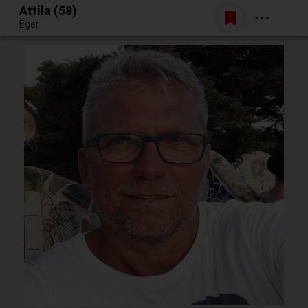
Attila (58)
Belépés
Eger
Egy jó randiból bármi lehet.