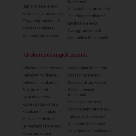
társkereső
Humoros társkereső
Vegetáriánus társkereső
Kertészkedő társkereső
Zenefüggő társkereső
Könyvmoly társkereső
Elvált társkeresők
Motoros társkereső
Özvegy társkeresők
Spirituális társkereső
Gyermekes társkeresők
Társkeresés régiók szerint
Békéscsabai társkereső
Salgótarjáni társkereső
Budapesti társkereső
Szegedi társkereső
Debreceni társkereső
Szekszárdi társkereső
Egri társkereső
Székesfehérvári
társkereső
Győri társkereső
Szolnoki társkereső
Kaposvári társkereső
Szombathelyi társkereső
Kecskeméti társkereső
Tatabányai társkereső
Miskolci társkereső
Veszprémi társkereső
Nyíregyházi társkereső
Zalaegerszegi társkereső
Pécsi társkereső