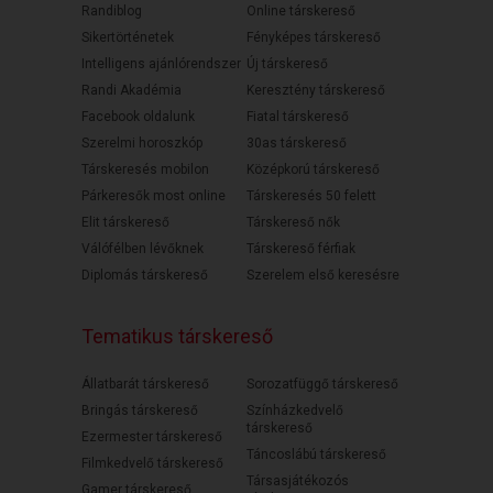
Randiblog
Online társkereső
Sikertörténetek
Fényképes társkereső
Intelligens ajánlórendszer
Új társkereső
Randi Akadémia
Keresztény társkereső
Facebook oldalunk
Fiatal társkereső
Szerelmi horoszkóp
30as társkereső
Társkeresés mobilon
Középkorú társkereső
Párkeresők most online
Társkeresés 50 felett
Elit társkereső
Társkereső nők
Válófélben lévőknek
Társkereső férfiak
Diplomás társkereső
Szerelem első keresésre
Tematikus társkereső
Állatbarát társkereső
Sorozatfüggő társkereső
Bringás társkereső
Színházkedvelő
társkereső
Ezermester társkereső
Táncoslábú társkereső
Filmkedvelő társkereső
Társasjátékozós
Gamer társkereső