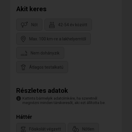
Akit keres
Nőt
42-54 év között
Max. 100 km-re a lakhelyemtől
Nem dohányzik
Átlagos testalkatú
Részletes adatok
Kattints bármelyik adatcímkére, ha szeretnél
megnézni minden társkeresőt, aki ezt állította be.
Háttér
Főiskolát végzett
Nőtlen