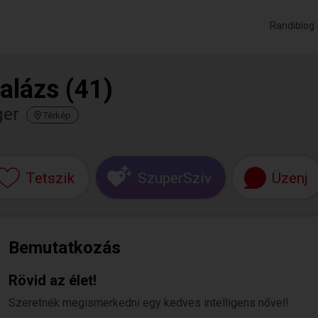
Randiblog
alázs (41)
ger
Térkép
Tetszik
SzuperSzív
Üzenj
Bemutatkozás
Rövid az élet!
Szeretnék megismerkedni egy kedves intelligens nővel!