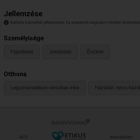
Jellemzése
Kattints bármelyik jellemzésre, ha szeretnél megnézni minden társkeresőt,
Személyisége
Figyelmes
Jóindulatú
Őszinte
Otthona
Legszívesebben városban élne
Háziállat: nincs házi
ÁSZF
Adatvédelem