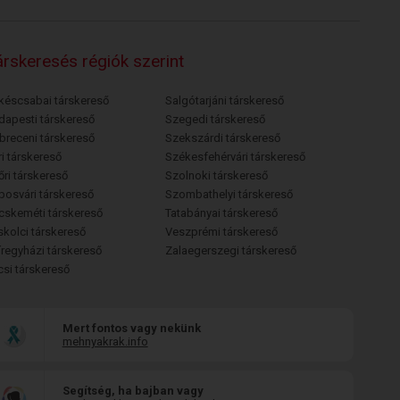
rskeresés régiók szerint
késcsabai társkereső
Salgótarjáni társkereső
dapesti társkereső
Szegedi társkereső
breceni társkereső
Szekszárdi társkereső
i társkereső
Székesfehérvári társkereső
őri társkereső
Szolnoki társkereső
posvári társkereső
Szombathelyi társkereső
cskeméti társkereső
Tatabányai társkereső
skolci társkereső
Veszprémi társkereső
íregyházi társkereső
Zalaegerszegi társkereső
csi társkereső
Mert fontos vagy nekünk
mehnyakrak.info
Segítség, ha bajban vagy