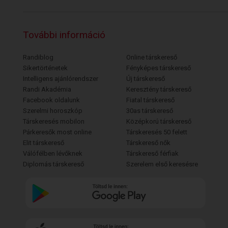
További információ
Randiblog
Online társkereső
Sikertörténetek
Fényképes társkereső
Intelligens ajánlórendszer
Új társkereső
Randi Akadémia
Keresztény társkereső
Facebook oldalunk
Fiatal társkereső
Szerelmi horoszkóp
30as társkereső
Társkeresés mobilon
Középkorú társkereső
Párkeresők most online
Társkeresés 50 felett
Elit társkereső
Társkereső nők
Válófélben lévőknek
Társkereső férfiak
Diplomás társkereső
Szerelem első keresésre