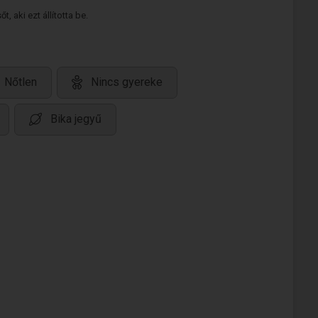
 aki ezt állította be.
Nőtlen
Nincs gyereke
Bika jegyű