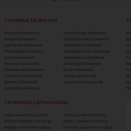
Tematikus társkereső
Tá
Állatbarát társkereső
Sorozatfüggő társkereső
Bé
Bringás társkereső
Színházkedvelő társkereső
Bu
Ezermester társkereső
Táncoslábú társkereső
De
Filmkedvelő társkereső
Társasjátékozós társkereső
Egr
Gamer társkereső
Vegetáriánus társkereső
Gy
Humoros társkereső
Zenefüggő társkereső
Ka
Kertészkedő társkereső
Elvált társkeresők
Ke
Könyvmoly társkereső
Özvegy társkeresők
Mi
Motoros társkereső
Gyermekes társkeresők
Ny
Spirituális társkereső
Pé
Társkereső párhoroszkóp
Halak szerelmi horoszkóp
Szűz szerelmi horoszkóp
Vízöntő szerelmi horoszkóp
Nyilas szerelmi horoszkóp
Mérleg szerelmi horoszkóp
Oroszlán szerelmi horoszkóp