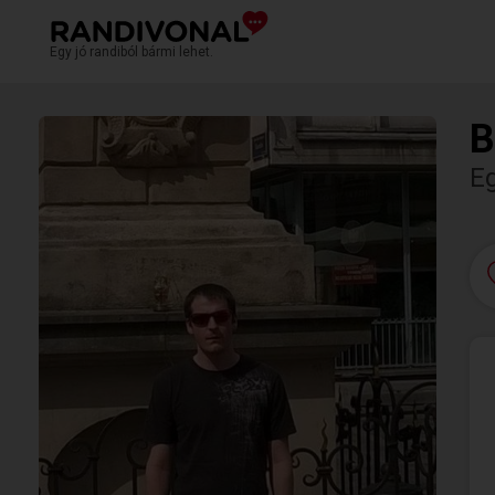
Egy jó randiból bármi lehet.
B
E