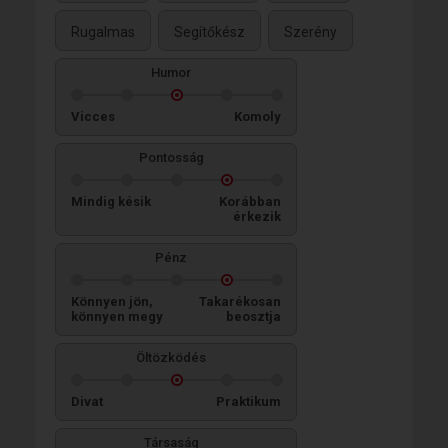
Rugalmas
Segítőkész
Szerény
Humor
Vicces
Komoly
Pontosság
Mindig késik
Korábban
érkezik
Pénz
Könnyen jön,
Takarékosan
könnyen megy
beosztja
Öltözködés
Divat
Praktikum
Társaság