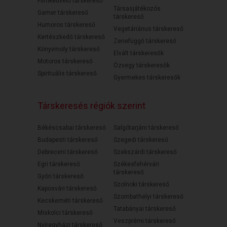
Filmkedvelő társkereső
Társasjátékozós
Gamer társkereső
társkereső
Humoros társkereső
Vegetáriánus társkereső
Kertészkedő társkereső
Zenefüggő társkereső
Könyvmoly társkereső
Elvált társkeresők
Motoros társkereső
Özvegy társkeresők
Spirituális társkereső
Gyermekes társkeresők
Társkeresés régiók szerint
Békéscsabai társkereső
Salgótarjáni társkereső
Budapesti társkereső
Szegedi társkereső
Debreceni társkereső
Szekszárdi társkereső
Egri társkereső
Székesfehérvári
társkereső
Győri társkereső
Szolnoki társkereső
Kaposvári társkereső
Szombathelyi társkereső
Kecskeméti társkereső
Tatabányai társkereső
Miskolci társkereső
Veszprémi társkereső
Nyíregyházi társkereső