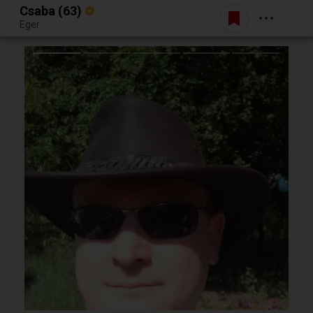
Csaba (63)
Belépés
Eger
Egy jó randiból bármi lehet.