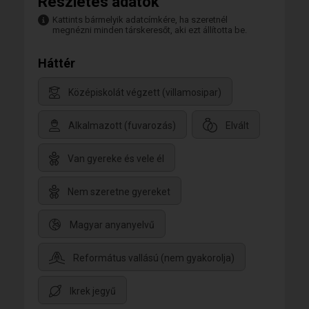
Részletes adatok
Kattints bármelyik adatcímkére, ha szeretnél
megnézni minden társkeresőt, aki ezt állította be.
Háttér
Középiskolát végzett (villamosipar)
Alkalmazott (fuvarozás)
Elvált
Van gyereke és vele él
Nem szeretne gyereket
Magyar anyanyelvű
Református vallású (nem gyakorolja)
Ikrek jegyű