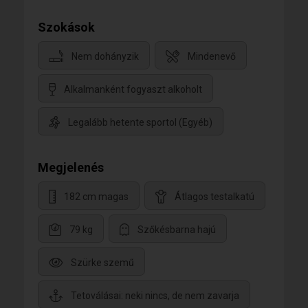
Szokások
Nem dohányzik
Mindenevő
Alkalmanként fogyaszt alkoholt
Legalább hetente sportol (Egyéb)
Megjelenés
182 cm magas
Átlagos testalkatú
79 kg
Szőkésbarna hajú
Szürke szemű
Tetoválásai: neki nincs, de nem zavarja