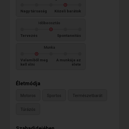
Nagy társaság
Közeli barátok
Időbeosztás
Tervezés
Spontaneitás
Munka
Valamiből meg
A munkája az
kell élni
élete
Életmódja
Motoros
Sportos
Természetbarát
Túrázós
Szabadidejében