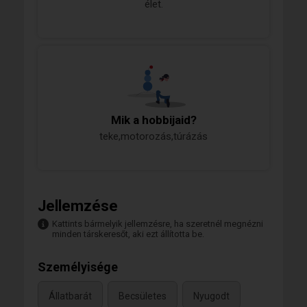
élet.
Mik a hobbijaid?
teke,motorozás,túrázás
Jellemzése
Kattints bármelyik jellemzésre, ha szeretnél megnézni
minden társkeresőt, aki ezt állította be.
Személyisége
Állatbarát
Becsületes
Nyugodt