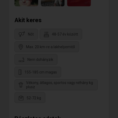
Akit keres
Nőt
48-57 év között
Max. 20 km-re a lakhelyemtől
Nem dohányzik
155-185 cm magas
Vékony, átlagos, sportos vagy néhány kg
plusz
52-72 kg