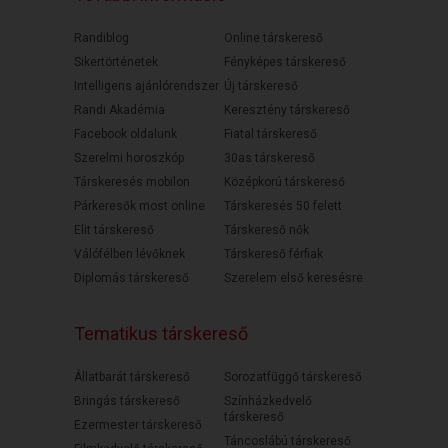
Randiblog
Online társkereső
Sikertörténetek
Fényképes társkereső
Intelligens ajánlórendszer
Új társkereső
Randi Akadémia
Keresztény társkereső
Facebook oldalunk
Fiatal társkereső
Szerelmi horoszkóp
30as társkereső
Társkeresés mobilon
Középkorú társkereső
Párkeresők most online
Társkeresés 50 felett
Elit társkereső
Társkereső nők
Válófélben lévőknek
Társkereső férfiak
Diplomás társkereső
Szerelem első keresésre
Tematikus társkereső
Állatbarát társkereső
Sorozatfüggő társkereső
Bringás társkereső
Színházkedvelő
társkereső
Ezermester társkereső
Táncoslábú társkereső