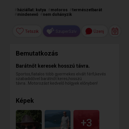
#
háziállat: kutya
#
motoros
#
természetbarát
#
mindenevő
#
nem dohányzik
Tetszik
Üzenj
SzuperSzív
Bemutatkozás
Barátnőt keresek hosszú távra.
Sportos,fiatalos több gyermekes elvált férfi,kevés
szabadidővel barátnőt keres,hosszú
távra...Motorozást kedvelő hölgyek előnyben!
Képek
+3