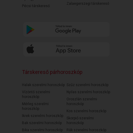
Zalaegerszegi társkereső
Pécsi társkereső
Társkereső párhoroszkóp
Halak szerelmi horoszkóp
Szűz szerelmi horoszkóp
Vízöntő szerelmi
Nyilas szerelmi horoszkóp
horoszkóp
Oroszlán szerelmi
Mérleg szerelmi
horoszkóp
horoszkóp
Kos szerelmi horoszkóp
Ikrek szerelmi horoszkóp
Skorpió szerelmi
Bak szerelmi horoszkóp
horoszkóp
Bika szerelmi horoszkóp
Rák szerelmi horoszkóp