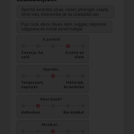
Sportol, kirándul, olvas, vezet, pihenget, utazik,
tévét néz, étterembe jár és családdal van
Pop, rock, disco, blues, latin, reggae, népzene,
világzene és metál zenét hallgat
A zenéről
Zavarja, ha
A zene az
szól
élete
Nyaralás:
Tengerpart,
Hátizsák,
napozás
kirándulás
Kivel utazik?
Kettesben
Barátokkal
Moziban...