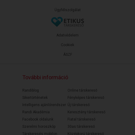
Ügyfélszolgálat
Adatvédelem
Cookiek
ÁSZF
További információ
Randiblog
Online társkereső
Sikertörténetek
Fényképes társkereső
Intelligens ajánlórendszer
Új társkereső
Randi Akadémia
Keresztény társkereső
Facebook oldalunk
Fiatal társkereső
Szerelmi horoszkóp
30as társkereső
Társkeresés mobilon
Középkorú társkereső