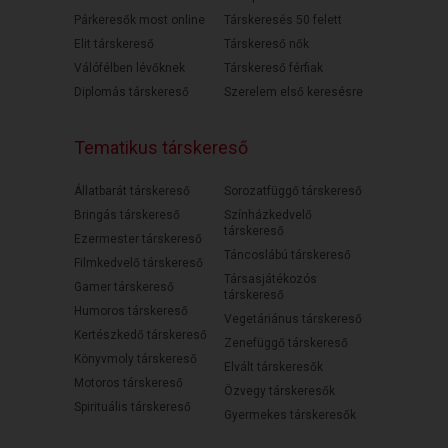
Párkeresők most online
Társkeresés 50 felett
Elit társkereső
Társkereső nők
Válófélben lévőknek
Társkereső férfiak
Diplomás társkereső
Szerelem első keresésre
Tematikus társkereső
Állatbarát társkereső
Sorozatfüggő társkereső
Bringás társkereső
Színházkedvelő
társkereső
Ezermester társkereső
Táncoslábú társkereső
Filmkedvelő társkereső
Társasjátékozós
Gamer társkereső
társkereső
Humoros társkereső
Vegetáriánus társkereső
Kertészkedő társkereső
Zenefüggő társkereső
Könyvmoly társkereső
Elvált társkeresők
Motoros társkereső
Özvegy társkeresők
Spirituális társkereső
Gyermekes társkeresők