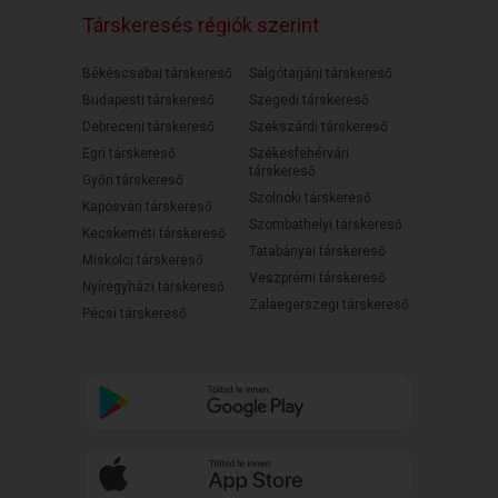
Társkeresés régiók szerint
Békéscsabai társkereső
Salgótarjáni társkereső
Budapesti társkereső
Szegedi társkereső
Debreceni társkereső
Szekszárdi társkereső
Egri társkereső
Székesfehérvári
társkereső
Győri társkereső
Szolnoki társkereső
Kaposvári társkereső
Szombathelyi társkereső
Kecskeméti társkereső
Tatabányai társkereső
Miskolci társkereső
Veszprémi társkereső
Nyíregyházi társkereső
Zalaegerszegi társkereső
Pécsi társkereső