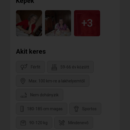
Képek
+3
Akit keres
Férfit
59-66 év között
Max. 100 km-re a lakhelyemtől
Nem dohányzik
180-185 cm magas
Sportos
90-120 kg
Mindenevő