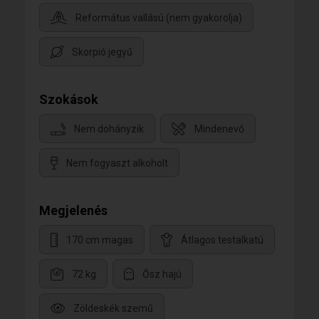
Református vallású (nem gyakorolja)
Skorpió jegyű
Szokások
Nem dohányzik
Mindenevő
Nem fogyaszt alkoholt
Megjelenés
170 cm magas
Átlagos testalkatú
72 kg
Ősz hajú
Zöldeskék szemű