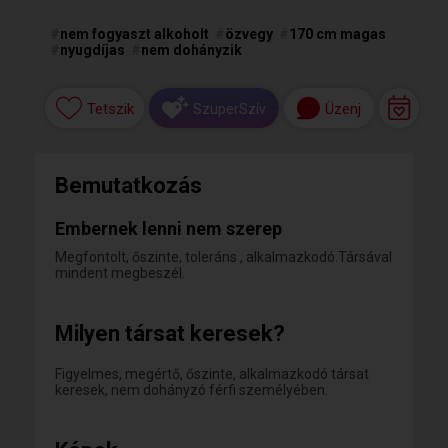
#
nem fogyaszt alkoholt
#
özvegy
#
170 cm magas
#
nyugdíjas
#
nem dohányzik
Tetszik
Üzenj
SzuperSzív
Bemutatkozás
Embernek lenni nem szerep
Megfontolt, őszinte, toleráns , alkalmazkodó.Társával
mindent megbeszél.
Milyen társat keresek?
Figyelmes, megértő, őszinte, alkalmazkodó társat
keresek, nem dohányzó férfi személyében.