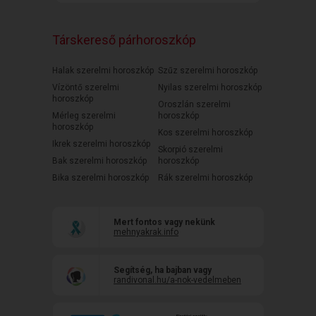
Társkereső párhoroszkóp
Halak szerelmi horoszkóp
Szűz szerelmi horoszkóp
Vízöntő szerelmi
Nyilas szerelmi horoszkóp
horoszkóp
Oroszlán szerelmi
Mérleg szerelmi
horoszkóp
horoszkóp
Kos szerelmi horoszkóp
Ikrek szerelmi horoszkóp
Skorpió szerelmi
Bak szerelmi horoszkóp
horoszkóp
Bika szerelmi horoszkóp
Rák szerelmi horoszkóp
Mert fontos vagy nekünk
mehnyakrak.info
Segítség, ha bajban vagy
randivonal.hu/a-nok-vedelmeben