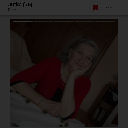
Jutka (76)
Belépés
Eger
Egy jó randiból bármi lehet.