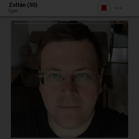
Zoltán (50)
Belépés
Eger
Egy jó randiból bármi lehet.