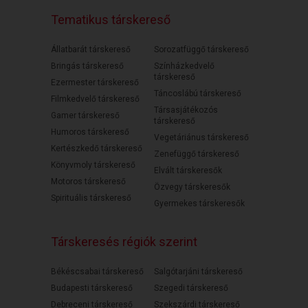
Tematikus társkereső
Állatbarát társkereső
Sorozatfüggő társkereső
Bringás társkereső
Színházkedvelő
társkereső
Ezermester társkereső
Táncoslábú társkereső
Filmkedvelő társkereső
Társasjátékozós
Gamer társkereső
társkereső
Humoros társkereső
Vegetáriánus társkereső
Kertészkedő társkereső
Zenefüggő társkereső
Könyvmoly társkereső
Elvált társkeresők
Motoros társkereső
Özvegy társkeresők
Spirituális társkereső
Gyermekes társkeresők
Társkeresés régiók szerint
Békéscsabai társkereső
Salgótarjáni társkereső
Budapesti társkereső
Szegedi társkereső
Debreceni társkereső
Szekszárdi társkereső