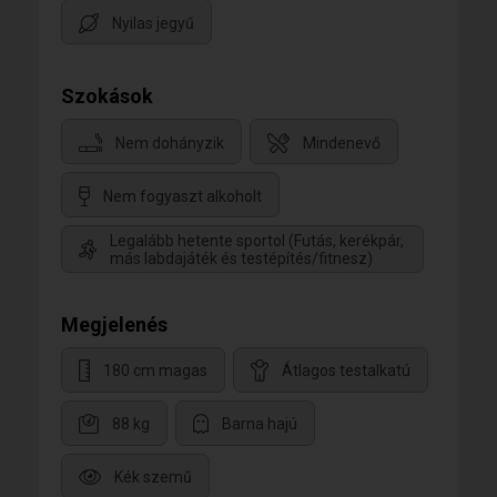
Nyilas jegyű
Szokások
Nem dohányzik
Mindenevő
Nem fogyaszt alkoholt
Legalább hetente sportol (Futás, kerékpár,
más labdajáték és testépítés/fitnesz)
Megjelenés
180 cm magas
Átlagos testalkatú
88 kg
Barna hajú
Kék szemű