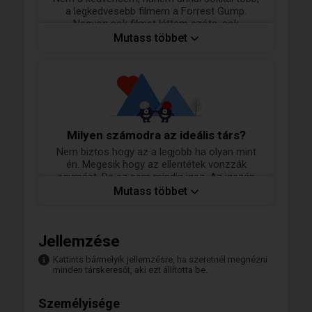
a legkedvesebb filmem a Forrest Gump.
Nagyon sok filmet láttam azóta, sok
kedvencem van, de számomra ez a film
Mutass többet
überelhetetlen.
Sorolhatnám a kedvencek listáját, de nagyon
hosszú lenne. Ha mégis érdekel mik azok és
neked mik a kedvenceid, egy kávé vagy tea
mellett megbeszélhetjük 😊
Milyen számodra az ideális társ?
Nem biztos hogy az a legjobb ha olyan mint
én. Megesik hogy az ellentétek vonzzák
egymást. De ez sem mindig igaz. Az igazán
jó dolog az összecsiszolódás. Amikor
Mutass többet
mindketten hajlandóak vagyunk feladni
magunkból valamit a másikért mert szeretjük,
tiszteljük, becsüljük.
Jellemzése
Kattints bármelyik jellemzésre, ha szeretnél megnézni
minden társkeresőt, aki ezt állította be.
Személyisége