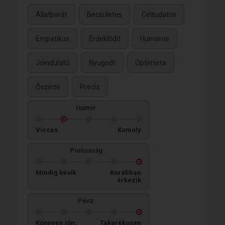
Állatbarát
Becsületes
Céltudatos
Empatikus
Érdeklődő
Humoros
Jóindulatú
Nyugodt
Optimista
Őszinte
Precíz
Humor
Vicces
Komoly
Pontosság
Mindig késik
Korábban
érkezik
Pénz
Könnyen jön,
Takarékosan