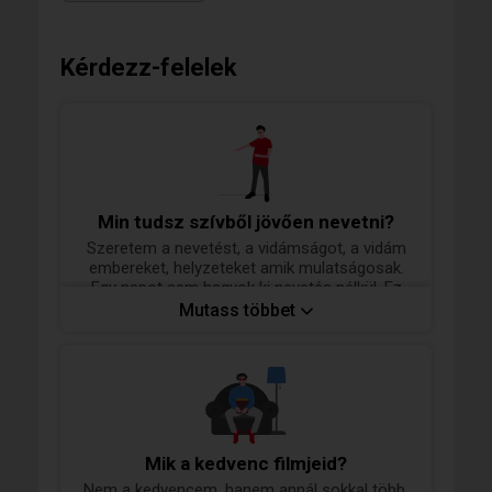
Kérdezz-felelek
Min tudsz szívből jövően nevetni?
Szeretem a nevetést, a vidámságot, a vidám
embereket, helyzeteket amik mulatságosak.
Egy napot sem hagyok ki nevetés nélkül. Ez
fontos számomra. Fontos a jó humorérzék
Mutass többet
és az hogy tudjunk magunkon is nevetni, ha
úgy adódik.
Mik a kedvenc filmjeid?
Nem a kedvencem, hanem annál sokkal több,