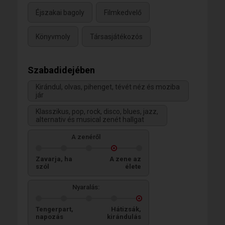
Éjszakai bagoly
Filmkedvelő
Könyvmoly
Társasjátékozós
Szabadidejében
Kirándul, olvas, pihenget, tévét néz és moziba
jár
Klasszikus, pop, rock, disco, blues, jazz,
alternativ és musical zenét hallgat
A zenéről
Zavarja, ha
A zene az
szól
élete
Nyaralás:
Tengerpart,
Hátizsák,
napozás
kirándulás