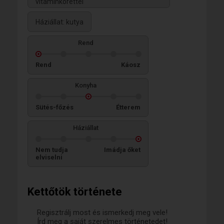
vitaminkörettel
Háziállat: kutya
Rend
Rend
Káosz
Konyha
Sütés-főzés
Étterem
Háziállat
Nem tudja
Imádja őket
elviselni
Kettőtök története
Regisztrálj most és ismerkedj meg vele!
Írd meg a saját szerelmes történetedet!