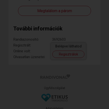
Megtalálom a párom
További információk
Randiazonosító:
3692603
Regisztrált:
Belépve láthatod
Online volt:
Regisztrálok
Olvasatlan üzenetei:
Ügyfélszolgálat
Adatvédelem