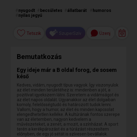
#
nyugodt
#
becsületes
#
állatbarát
#
humoros
#
nyilas jegyű
Tetszik
Üzenj
SzuperSzív
Bemutatkozás
Egy ideje már a B oldal forog, de sosem
késő
Kedves, vidám, nyugodt típus vagyok. Így viszonyulok
az élet minden területéhez is: mindenben a jót, a
pozitívat igyekszem látni. Szeretem a vidámságot és
az élet napos oldalát. Ugyanakkor az élet dolgaiban
komoly, felelősségtudó és határozott tudok lenni.
Vallom, hogy a humor, az élet és minden kapcsolat
elengedhetetlen kelléke. A kultúrának fontos szerepe
van az életemben, nagyon kedvelem a
művészeteket, a zenét, a mozit, a színházat. A sport
terén a kerékpározást és a túrázást részesítem
előnyben, de egy jó sétát is szívesen bevállalok.