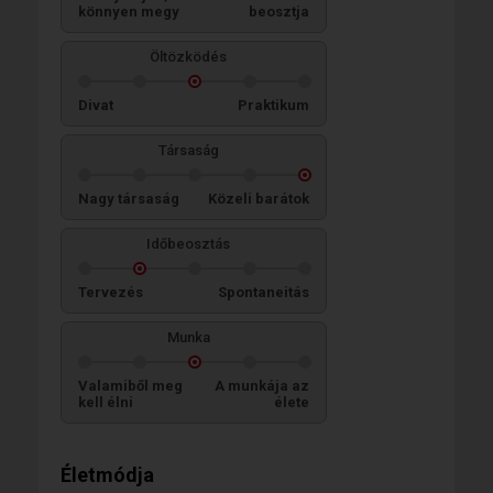
könnyen megy
beosztja
Öltözködés
Divat
Praktikum
Társaság
Nagy társaság
Közeli barátok
Időbeosztás
Tervezés
Spontaneitás
Munka
Valamiből meg
A munkája az
kell élni
élete
Életmódja