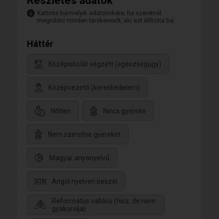
Részletes adatok
Kattints bármelyik adatcímkére, ha szeretnél
megnézni minden társkeresőt, aki ezt állította be.
Háttér
Középiskolát végzett (egészségügy)
Középvezető (kereskedelem)
Nőtlen
Nincs gyereke
Nem szeretne gyereket
Magyar anyanyelvű
Angol nyelven beszél
Református vallású (hisz, de nem
gyakorolja)