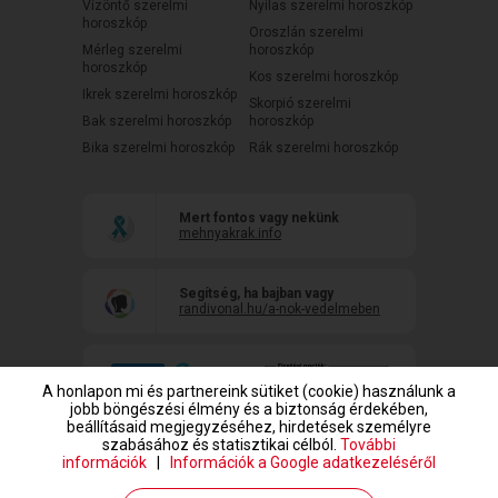
Vízöntő szerelmi
Nyilas szerelmi horoszkóp
horoszkóp
Oroszlán szerelmi
Mérleg szerelmi
horoszkóp
horoszkóp
Kos szerelmi horoszkóp
Ikrek szerelmi horoszkóp
Skorpió szerelmi
Bak szerelmi horoszkóp
horoszkóp
Bika szerelmi horoszkóp
Rák szerelmi horoszkóp
Mert fontos vagy nekünk
mehnyakrak.info
Segítség, ha bajban vagy
randivonal.hu/a-nok-vedelmeben
A honlapon mi és partnereink sütiket (cookie) használunk a
jobb böngészési élmény és a biztonság érdekében,
beállításaid megjegyzéséhez, hirdetések személyre
szabásához és statisztikai célból.
További
információk
|
Információk a Google adatkezeléséről