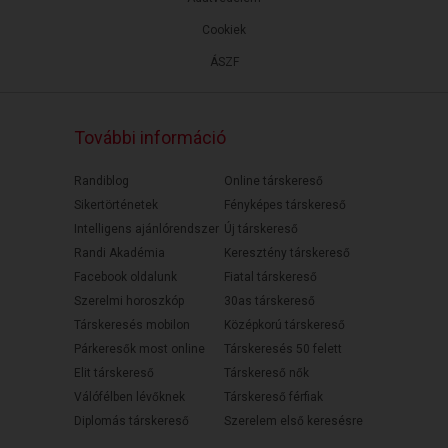
Cookiek
ÁSZF
További információ
Randiblog
Online társkereső
Sikertörténetek
Fényképes társkereső
Intelligens ajánlórendszer
Új társkereső
Randi Akadémia
Keresztény társkereső
Facebook oldalunk
Fiatal társkereső
Szerelmi horoszkóp
30as társkereső
Társkeresés mobilon
Középkorú társkereső
Párkeresők most online
Társkeresés 50 felett
Elit társkereső
Társkereső nők
Válófélben lévőknek
Társkereső férfiak
Diplomás társkereső
Szerelem első keresésre