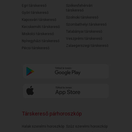
Egri társkereső
Székesfehérvári
társkereső
Győri társkereső
Szolnoki társkereső
Kaposvári társkereső
Szombathelyi társkereső
Kecskeméti társkereső
Tatabányai társkereső
Miskolci társkereső
Veszprémi társkereső
Nyíregyházi társkereső
Zalaegerszegi társkereső
Pécsi társkereső
Társkereső párhoroszkóp
Halak szerelmi horoszkóp
Szűz szerelmi horoszkóp