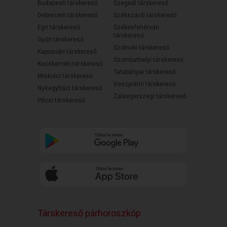
Budapesti társkereső
Szegedi társkereső
Debreceni társkereső
Szekszárdi társkereső
Egri társkereső
Székesfehérvári
társkereső
Győri társkereső
Szolnoki társkereső
Kaposvári társkereső
Szombathelyi társkereső
Kecskeméti társkereső
Tatabányai társkereső
Miskolci társkereső
Veszprémi társkereső
Nyíregyházi társkereső
Zalaegerszegi társkereső
Pécsi társkereső
Társkereső párhoroszkóp