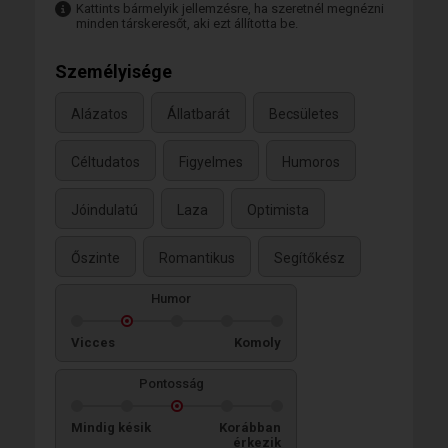
Kattints bármelyik jellemzésre, ha szeretnél megnézni
minden társkeresőt, aki ezt állította be.
Személyisége
Alázatos
Állatbarát
Becsületes
Céltudatos
Figyelmes
Humoros
Jóindulatú
Laza
Optimista
Őszinte
Romantikus
Segítőkész
Humor
Vicces
Komoly
Pontosság
Mindig késik
Korábban
érkezik