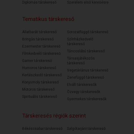
Diplomás társkereső
Szerelem első keresésre
Tematikus társkereső
Állatbarát társkereső
Sorozatfüggő társkereső
Bringás társkereső
Színházkedvelő
társkereső
Ezermester társkereső
Táncoslábú társkereső
Filmkedvelő társkereső
Társasjátékozós
Gamer társkereső
társkereső
Humoros társkereső
Vegetáriánus társkereső
Kertészkedő társkereső
Zenefüggő társkereső
Könyvmoly társkereső
Elvált társkeresők
Motoros társkereső
Özvegy társkeresők
Spirituális társkereső
Gyermekes társkeresők
Társkeresés régiók szerint
Békéscsabai társkereső
Salgótarjáni társkereső