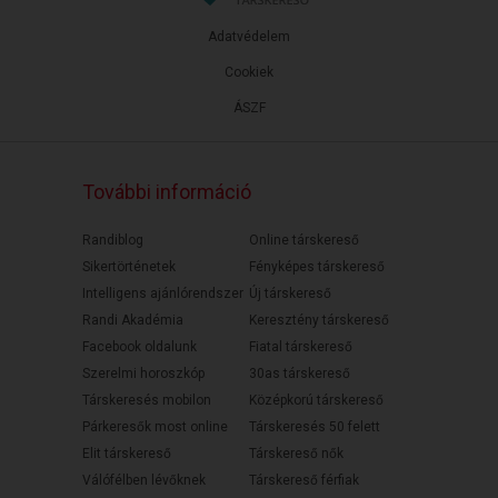
Adatvédelem
Cookiek
ÁSZF
További információ
Randiblog
Online társkereső
Sikertörténetek
Fényképes társkereső
Intelligens ajánlórendszer
Új társkereső
Randi Akadémia
Keresztény társkereső
Facebook oldalunk
Fiatal társkereső
Szerelmi horoszkóp
30as társkereső
Társkeresés mobilon
Középkorú társkereső
Párkeresők most online
Társkeresés 50 felett
Elit társkereső
Társkereső nők
Válófélben lévőknek
Társkereső férfiak