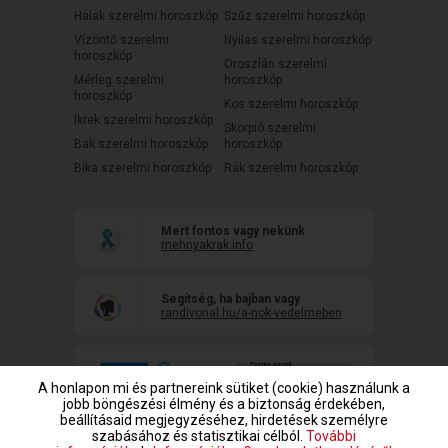
Halak szerelmi horoszkóp
Szűz szerelmi horoszkóp
Vízöntő szerelmi
Nyilas szerelmi horoszkóp
horoszkóp
Oroszlán szerelmi
Mérleg szerelmi
horoszkóp
horoszkóp
Kos szerelmi horoszkóp
Ikrek szerelmi horoszkóp
Skorpió szerelmi
Bak szerelmi horoszkóp
horoszkóp
Bika szerelmi horoszkóp
Rák szerelmi horoszkóp
Mert fontos vagy nekünk
mehnyakrak.info
Segítség, ha bajban vagy
randivonal.hu/a-nok-vedelmeben
A honlapon mi és partnereink sütiket (cookie) használunk a
jobb böngészési élmény és a biztonság érdekében,
beállításaid megjegyzéséhez, hirdetések személyre
szabásához és statisztikai célból.
További