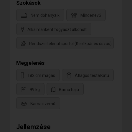
Szokások
Nem dohányzik
Mindenevő
Alkalmanként fogyaszt alkoholt
Rendszertelenül sportol (Kerékpár és úszás)
Megjelenés
182 cm magas
Átlagos testalkatú
99 kg
Barna hajú
Barna szemű
Jellemzése