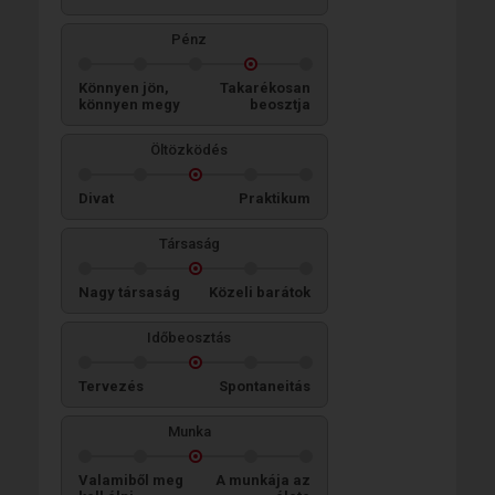
Pénz
Könnyen jön,
Takarékosan
könnyen megy
beosztja
Öltözködés
Divat
Praktikum
Társaság
Nagy társaság
Közeli barátok
Időbeosztás
Tervezés
Spontaneitás
Munka
Valamiből meg
A munkája az