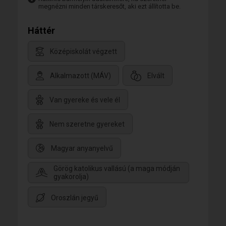
megnézni minden társkeresőt, aki ezt állította be.
Háttér
Középiskolát végzett
Alkalmazott (MÁV)
Elvált
Van gyereke és vele él
Nem szeretne gyereket
Magyar anyanyelvű
Görög katolikus vallású (a maga módján
gyakorolja)
Oroszlán jegyű