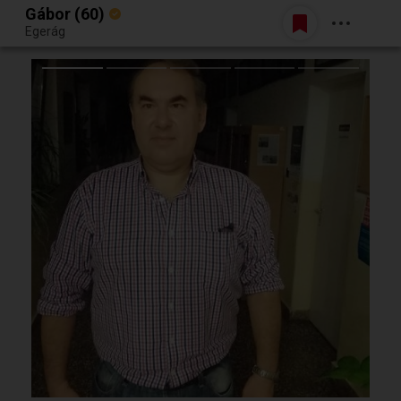
Gábor (60)
Belépés
Egerág
Egy jó randiból bármi lehet.