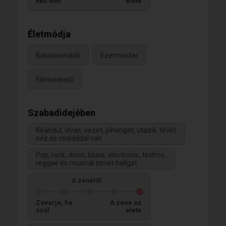
kell élni
élete
Életmódja
Balatonimádó
Ezermester
Filmkedvelő
Szabadidejében
Kirándul, olvas, vezet, pihenget, utazik, tévét
néz és családdal van
Pop, rock, disco, blues, electronic, techno,
reggae és musical zenét hallgat
A zenéről
Zavarja, ha
A zene az
szól
élete