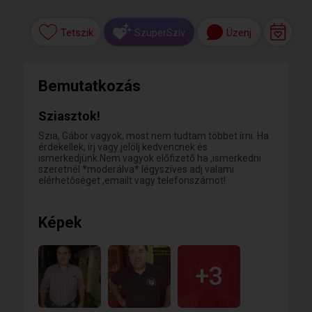
Tetszik
Üzenj
SzuperSzív
Bemutatkozás
Sziasztok!
Szia, Gábor vagyok, most nem tudtam többet írni. Ha
érdekellek, írj vagy jelölj kedvencnek és
ismerkedjünk.Nem vagyok előfizető ha ,ismerkedni
szeretnél *moderálva* légyszíves adj valami
elérhetőséget ,emailt vagy telefonszámot!
Képek
+3