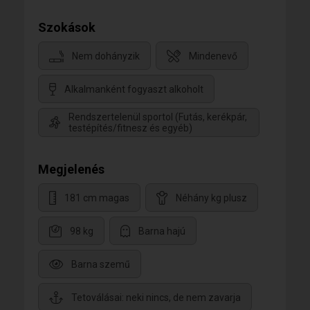
Szokások
Nem dohányzik
Mindenevő
Alkalmanként fogyaszt alkoholt
Rendszertelenül sportol (Futás, kerékpár,
testépítés/fitnesz és egyéb)
Megjelenés
181 cm magas
Néhány kg plusz
98 kg
Barna hajú
Barna szemű
Tetoválásai: neki nincs, de nem zavarja