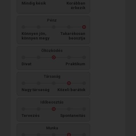
Mindig késik
Korábban
érkezik
Pénz
Könnyen jön,
Takarékosan
könnyen megy
beosztja
Öltözködés
Divat
Praktikum
Társaság
Nagy társaság
Közeli barátok
Időbeosztás
Tervezés
Spontaneitás
Munka