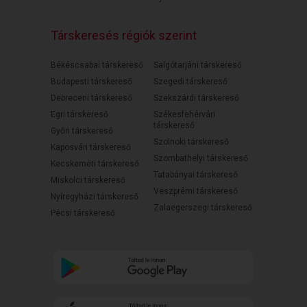
Társkeresés régiók szerint
Békéscsabai társkereső
Salgótarjáni társkereső
Budapesti társkereső
Szegedi társkereső
Debreceni társkereső
Szekszárdi társkereső
Egri társkereső
Székesfehérvári
társkereső
Győri társkereső
Szolnoki társkereső
Kaposvári társkereső
Szombathelyi társkereső
Kecskeméti társkereső
Tatabányai társkereső
Miskolci társkereső
Veszprémi társkereső
Nyíregyházi társkereső
Zalaegerszegi társkereső
Pécsi társkereső