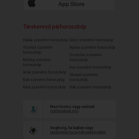
Társkereső párhoroszkóp
Halak szerelmi horoszkóp
Szűz szerelmi horoszkóp
Vízöntő szerelmi
Nyilas szerelmi horoszkóp
horoszkóp
Oroszlán szerelmi
Mérleg szerelmi
horoszkóp
horoszkóp
Kos szerelmi horoszkóp
Ikrek szerelmi horoszkóp
Skorpió szerelmi
Bak szerelmi horoszkóp
horoszkóp
Bika szerelmi horoszkóp
Rák szerelmi horoszkóp
Mert fontos vagy nekünk
mehnyakrak.info
Segítség, ha bajban vagy
randivonal.hu/a-nok-vedelmeben