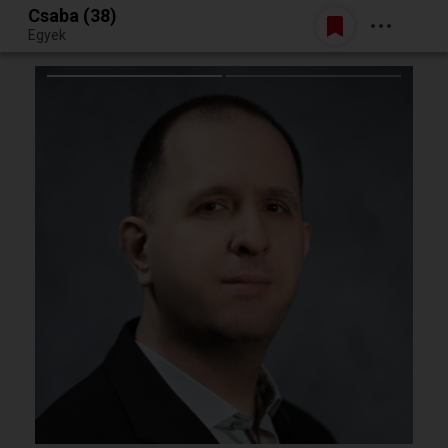
Csaba (38)
Belépés
Egyek
Egy jó randiból bármi lehet.