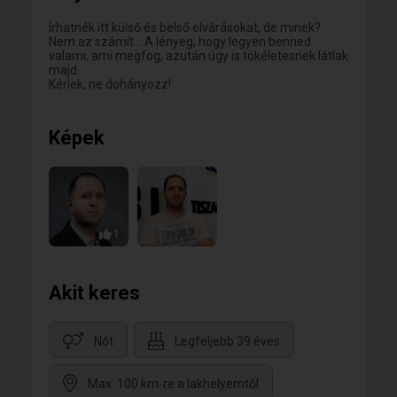
meglátjuk, mi lesz. :)
Írhatnék itt külső és belső elvárásokat, de minek?
Nem az számít... A lényeg, hogy legyen benned
valami, ami megfog, azután úgy is tökéletesnek látlak
majd.
Kérlek, ne dohányozz!
Képek
1
Akit keres
Nőt
Legfeljebb 39 éves
Max. 100 km-re a lakhelyemtől