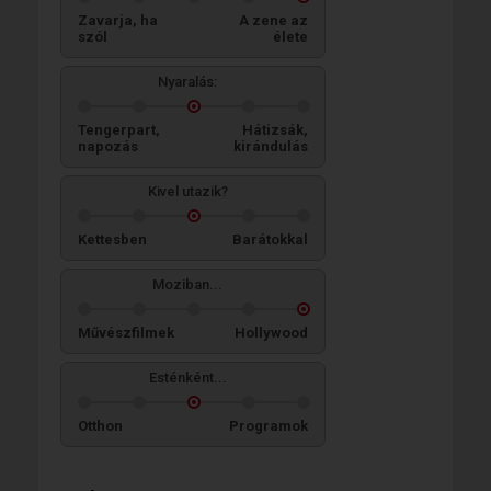
Zavarja, ha
A zene az
szól
élete
Nyaralás:
Tengerpart,
Hátizsák,
napozás
kirándulás
Kivel utazik?
Kettesben
Barátokkal
Moziban...
Művészfilmek
Hollywood
Esténként...
Otthon
Programok