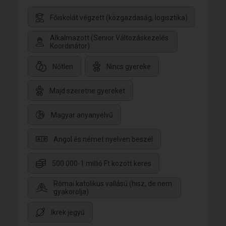
Főiskolát végzett (közgazdaság, logisztika)
Alkalmazott (Senior Változáskezelés
Koordinátor)
Nőtlen
Nincs gyereke
Majd szeretne gyereket
Magyar anyanyelvű
Angol és német nyelven beszél
500.000-1 millió Ft között keres
Római katolikus vallású (hisz, de nem
gyakorolja)
Ikrek jegyű