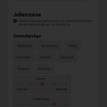
Jellemzése
Kattints bármelyik jellemzésre, ha szeretnél megnézni
minden társkeresőt, aki ezt állította be.
Személyisége
Állatbarát
Becsületes
Félénk
Humoros
Komoly
Nyugodt
Őszinte
Szerény
Humor
Vicces
Komoly
Pontosság