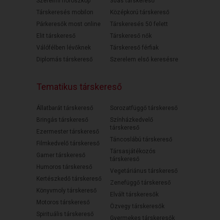
Szerelmi horoszkóp
30as társkereső
Társkeresés mobilon
Középkorú társkereső
Párkeresők most online
Társkeresés 50 felett
Elit társkereső
Társkereső nők
Válófélben lévőknek
Társkereső férfiak
Diplomás társkereső
Szerelem első keresésre
Tematikus társkereső
Állatbarát társkereső
Sorozatfüggő társkereső
Bringás társkereső
Színházkedvelő
társkereső
Ezermester társkereső
Táncoslábú társkereső
Filmkedvelő társkereső
Társasjátékozós
Gamer társkereső
társkereső
Humoros társkereső
Vegetáriánus társkereső
Kertészkedő társkereső
Zenefüggő társkereső
Könyvmoly társkereső
Elvált társkeresők
Motoros társkereső
Özvegy társkeresők
Spirituális társkereső
Gyermekes társkeresők