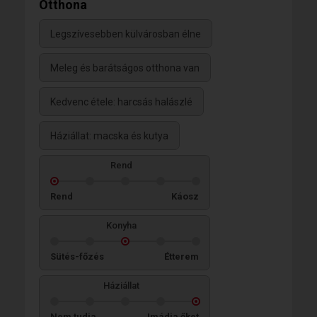
Otthona
Legszívesebben külvárosban élne
Meleg és barátságos otthona van
Kedvenc étele: harcsás halászlé
Háziállat: macska és kutya
Rend
Rend
Káosz
Konyha
Sütés-főzés
Étterem
Háziállat
Nem tudja
Imádja őket