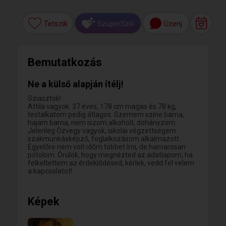
Tetszik
Üzenj
SzuperSzív
Bemutatkozás
Ne a külső alapján ítélj!
Sziasztok!
Attila vagyok. 37 éves, 178 cm magas és 78 kg,
testalkatom pedig átlagos. Szemem színe barna,
hajam barna, nem iszom alkoholt, dohányzom.
Jelenleg Özvegy vagyok, iskolai végzettségem
szakmunkásképző, foglalkozásom alkalmazott.
Egyelőre nem volt időm többet írni, de hamarosan
pótolom. Örülök, hogy megnézted az adatlapom, ha
felkeltettem az érdeklődésed, kérlek, vedd fel velem
a kapcsolatot!
Képek