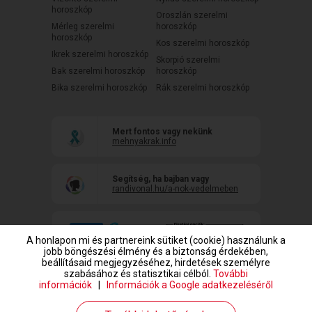
horoszkóp
Oroszlán szerelmi
Mérleg szerelmi
horoszkóp
horoszkóp
Kos szerelmi horoszkóp
Ikrek szerelmi horoszkóp
Skorpió szerelmi
Bak szerelmi horoszkóp
horoszkóp
Bika szerelmi horoszkóp
Rák szerelmi horoszkóp
Mert fontos vagy nekünk
mehnyakrak.info
Segítség, ha bajban vagy
randivonal.hu/a-nok-vedelmeben
A honlapon mi és partnereink sütiket (cookie) használunk a
jobb böngészési élmény és a biztonság érdekében,
beállításaid megjegyzéséhez, hirdetések személyre
szabásához és statisztikai célból.
További
információk
|
Információk a Google adatkezeléséről
www.randivonal.hu © Copyright 1999-2026 Dating Central Europe Zrt.