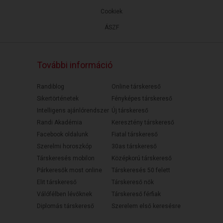
Cookiek
ÁSZF
További információ
Randiblog
Online társkereső
Sikertörténetek
Fényképes társkereső
Intelligens ajánlórendszer
Új társkereső
Randi Akadémia
Keresztény társkereső
Facebook oldalunk
Fiatal társkereső
Szerelmi horoszkóp
30as társkereső
Társkeresés mobilon
Középkorú társkereső
Párkeresők most online
Társkeresés 50 felett
Elit társkereső
Társkereső nők
Válófélben lévőknek
Társkereső férfiak
Diplomás társkereső
Szerelem első keresésre