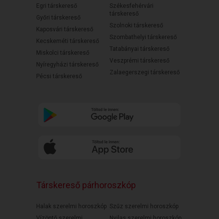
Egri társkereső
Székesfehérvári
társkereső
Győri társkereső
Szolnoki társkereső
Kaposvári társkereső
Szombathelyi társkereső
Kecskeméti társkereső
Tatabányai társkereső
Miskolci társkereső
Veszprémi társkereső
Nyíregyházi társkereső
Zalaegerszegi társkereső
Pécsi társkereső
Társkereső párhoroszkóp
Halak szerelmi horoszkóp
Szűz szerelmi horoszkóp
Vízöntő szerelmi
Nyilas szerelmi horoszkóp