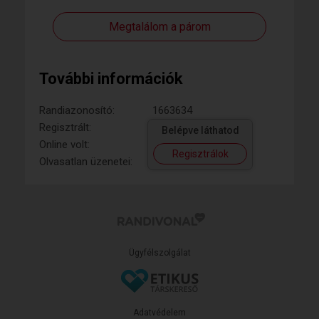
Megtalálom a párom
További információk
Randiazonosító:
1663634
Regisztrált:
Belépve láthatod
Online volt:
Regisztrálok
Olvasatlan üzenetei:
Ügyfélszolgálat
Adatvédelem