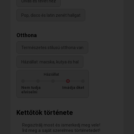
Olvas és tévét néz
Pop, disco és latin zenét hallgat
Otthona
Természetes stílusú otthona van
Háziállat: macska, kutya és hal
Háziállat
Nem tudja
Imádja őket
elviselni
Kettőtök története
Regisztrálj most és ismerkedj meg vele!
Írd meg a saját szerelmes történetedet!