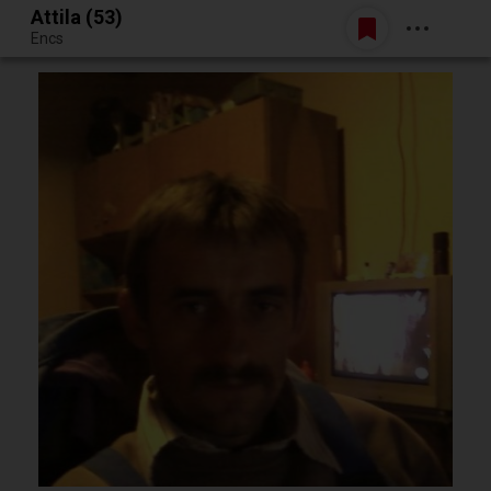
Attila (53)
Belépés
Encs
Egy jó randiból bármi lehet.