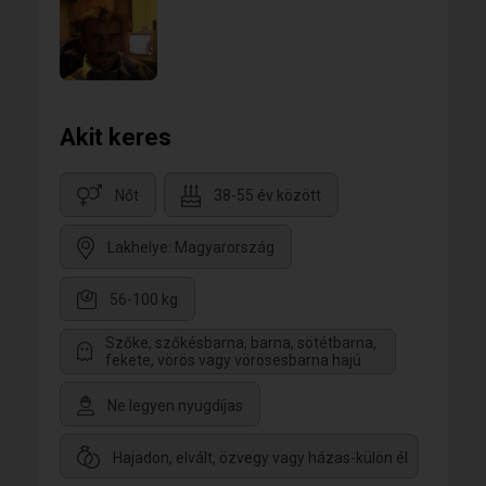
Akit keres
Nőt
38-55 év között
Lakhelye: Magyarország
56-100 kg
Szőke, szőkésbarna, barna, sötétbarna,
fekete, vörös vagy vörösesbarna hajú
Ne legyen nyugdíjas
Hajadon, elvált, özvegy vagy házas-külön él