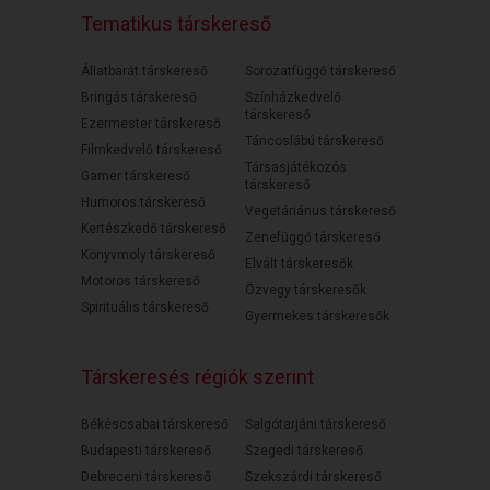
Tematikus társkereső
Állatbarát társkereső
Sorozatfüggő társkereső
Bringás társkereső
Színházkedvelő
társkereső
Ezermester társkereső
Táncoslábú társkereső
Filmkedvelő társkereső
Társasjátékozós
Gamer társkereső
társkereső
Humoros társkereső
Vegetáriánus társkereső
Kertészkedő társkereső
Zenefüggő társkereső
Könyvmoly társkereső
Elvált társkeresők
Motoros társkereső
Özvegy társkeresők
Spirituális társkereső
Gyermekes társkeresők
Társkeresés régiók szerint
Békéscsabai társkereső
Salgótarjáni társkereső
Budapesti társkereső
Szegedi társkereső
Debreceni társkereső
Szekszárdi társkereső