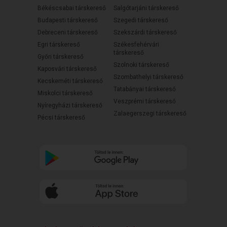
Békéscsabai társkereső
Salgótarjáni társkereső
Budapesti társkereső
Szegedi társkereső
Debreceni társkereső
Szekszárdi társkereső
Egri társkereső
Székesfehérvári
társkereső
Győri társkereső
Szolnoki társkereső
Kaposvári társkereső
Szombathelyi társkereső
Kecskeméti társkereső
Tatabányai társkereső
Miskolci társkereső
Veszprémi társkereső
Nyíregyházi társkereső
Zalaegerszegi társkereső
Pécsi társkereső