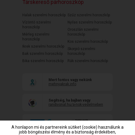
Társkereső párhoroszkóp
Halak szerelmi horoszkóp
Szűz szerelmi horoszkóp
Vízöntő szerelmi
Nyilas szerelmi horoszkóp
horoszkóp
Oroszlán szerelmi
Mérleg szerelmi
horoszkóp
horoszkóp
Kos szerelmi horoszkóp
Ikrek szerelmi horoszkóp
Skorpió szerelmi
Bak szerelmi horoszkóp
horoszkóp
Bika szerelmi horoszkóp
Rák szerelmi horoszkóp
Mert fontos vagy nekünk
mehnyakrak.info
Segítség, ha bajban vagy
randivonal.hu/a-nok-vedelmeben
A honlapon mi és partnereink sütiket (cookie) használunk a
jobb böngészési élmény és a biztonság érdekében,