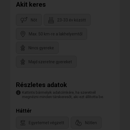
Akit keres
Nőt
23-33 év között
Max. 50 km-re a lakhelyemtől
Nincs gyereke
Majd szeretne gyereket
Részletes adatok
Kattints bármelyik adatcímkére, ha szeretnél
megnézni minden társkeresőt, aki ezt állította be.
Háttér
Egyetemet végzett
Nőtlen