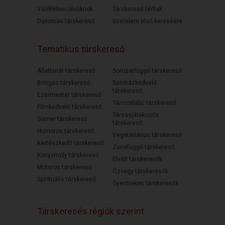
Válófélben lévőknek
Társkereső férfiak
Diplomás társkereső
Szerelem első keresésre
Tematikus társkereső
Állatbarát társkereső
Sorozatfüggő társkereső
Bringás társkereső
Színházkedvelő
társkereső
Ezermester társkereső
Táncoslábú társkereső
Filmkedvelő társkereső
Társasjátékozós
Gamer társkereső
társkereső
Humoros társkereső
Vegetáriánus társkereső
Kertészkedő társkereső
Zenefüggő társkereső
Könyvmoly társkereső
Elvált társkeresők
Motoros társkereső
Özvegy társkeresők
Spirituális társkereső
Gyermekes társkeresők
Társkeresés régiók szerint