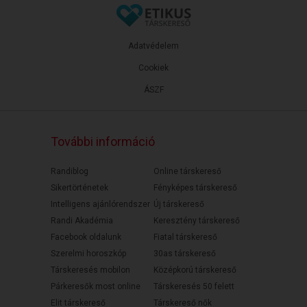
Adatvédelem
Cookiek
ÁSZF
További információ
Randiblog
Online társkereső
Sikertörténetek
Fényképes társkereső
Intelligens ajánlórendszer
Új társkereső
Randi Akadémia
Keresztény társkereső
Facebook oldalunk
Fiatal társkereső
Szerelmi horoszkóp
30as társkereső
Társkeresés mobilon
Középkorú társkereső
Párkeresők most online
Társkeresés 50 felett
Elit társkereső
Társkereső nők