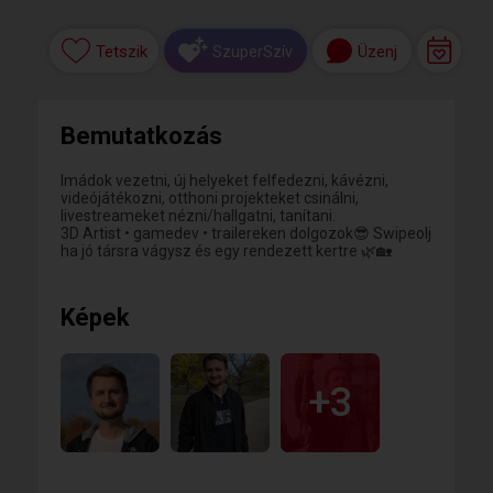
Tetszik
Üzenj
SzuperSzív
Bemutatkozás
Imádok vezetni, új helyeket felfedezni, kávézni,
videójátékozni, otthoni projekteket csinálni,
livestreameket nézni/hallgatni, tanítani.
3D Artist • gamedev • trailereken dolgozok😎 Swipeolj
ha jó társra vágysz és egy rendezett kertre 🌿🏡
Képek
+3