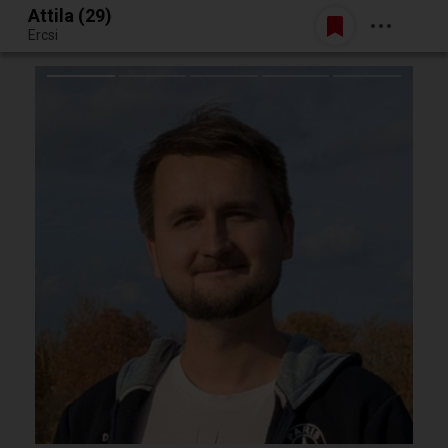
Attila (29)
Belépés
Ercsi
Egy jó randiból bármi lehet.