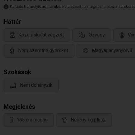
Kattints bármelyik adatcímkére, ha szeretnél megnézni minden társkeresőt,
Háttér
Középiskolát végzett
Özvegy
Van
Nem szeretne gyereket
Magyar anyanyelvű
Szokások
Nem dohányzik
Megjelenés
165 cm magas
Néhány kg plusz