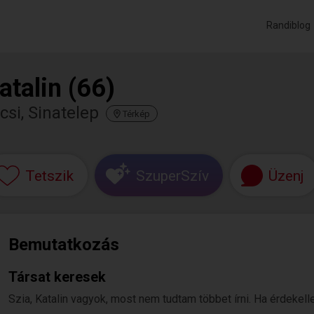
Randiblog
atalin (66)
csi, Sinatelep
Térkép
Tetszik
SzuperSzív
Üzenj
Bemutatkozás
Társat keresek
Szia, Katalin vagyok, most nem tudtam többet írni. Ha érdekelle