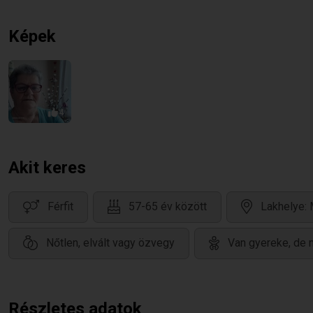
Képek
4
Akit keres
Férfit
57-65 év között
Lakhelye:
Nőtlen, elvált vagy özvegy
Van gyereke, de 
Részletes adatok