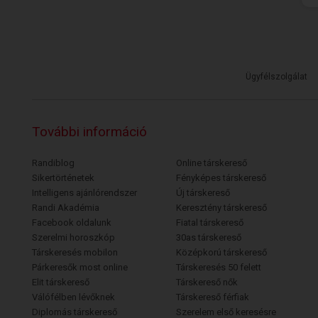
Ügyfélszolgálat
További információ
Randiblog
Online társkereső
Sikertörténetek
Fényképes társkereső
Intelligens ajánlórendszer
Új társkereső
Randi Akadémia
Keresztény társkereső
Facebook oldalunk
Fiatal társkereső
Szerelmi horoszkóp
30as társkereső
Társkeresés mobilon
Középkorú társkereső
Párkeresők most online
Társkeresés 50 felett
Elit társkereső
Társkereső nők
Válófélben lévőknek
Társkereső férfiak
Diplomás társkereső
Szerelem első keresésre