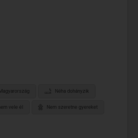
 Magyarország
Néha dohányzik
nem vele él
Nem szeretne gyereket