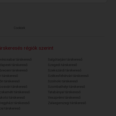
Cookiek
rskeresés régiók szerint
késcsabai társkereső
Salgótarjáni társkereső
dapesti társkereső
Szegedi társkereső
breceni társkereső
Szekszárdi társkereső
i társkereső
Székesfehérvári társkereső
őri társkereső
Szolnoki társkereső
posvári társkereső
Szombathelyi társkereső
cskeméti társkereső
Tatabányai társkereső
skolci társkereső
Veszprémi társkereső
íregyházi társkereső
Zalaegerszegi társkereső
csi társkereső