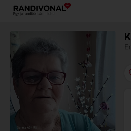
Egy jó randiból bármi lehet.
K
Er