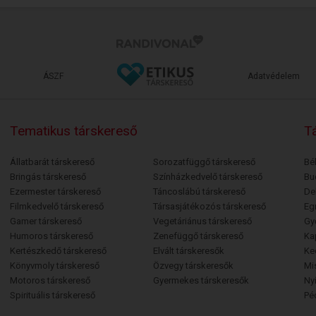
ÁSZF
Adatvédelem
Tematikus társkereső
Tá
Állatbarát társkereső
Sorozatfüggő társkereső
Bé
Bringás társkereső
Színházkedvelő társkereső
Bu
Ezermester társkereső
Táncoslábú társkereső
De
Filmkedvelő társkereső
Társasjátékozós társkereső
Egr
Gamer társkereső
Vegetáriánus társkereső
Gy
Humoros társkereső
Zenefüggő társkereső
Ka
Kertészkedő társkereső
Elvált társkeresők
Ke
Könyvmoly társkereső
Özvegy társkeresők
Mi
Motoros társkereső
Gyermekes társkeresők
Ny
Spirituális társkereső
Pé