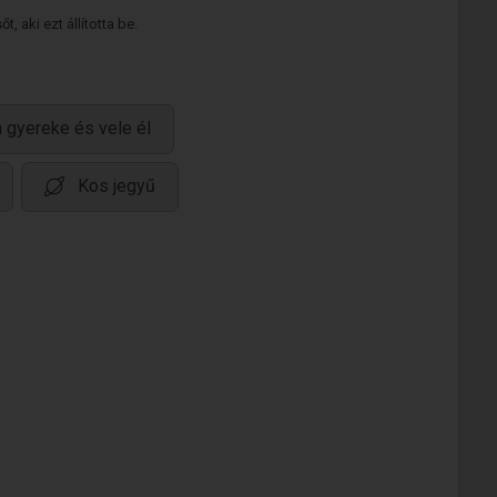
 aki ezt állította be.
 gyereke és vele él
Kos jegyű