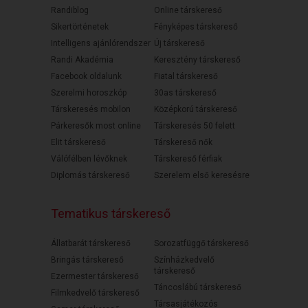
Randiblog
Online társkereső
Sikertörténetek
Fényképes társkereső
Intelligens ajánlórendszer
Új társkereső
Randi Akadémia
Keresztény társkereső
Facebook oldalunk
Fiatal társkereső
Szerelmi horoszkóp
30as társkereső
Társkeresés mobilon
Középkorú társkereső
Párkeresők most online
Társkeresés 50 felett
Elit társkereső
Társkereső nők
Válófélben lévőknek
Társkereső férfiak
Diplomás társkereső
Szerelem első keresésre
Tematikus társkereső
Állatbarát társkereső
Sorozatfüggő társkereső
Bringás társkereső
Színházkedvelő
társkereső
Ezermester társkereső
Táncoslábú társkereső
Filmkedvelő társkereső
Társasjátékozós