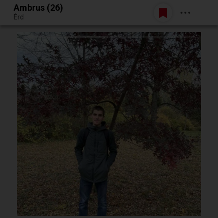
Ambrus (26)
Belépés
Érd
Egy jó randiból bármi lehet.