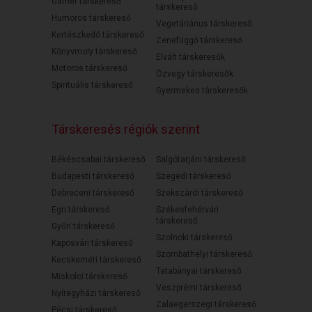
Gamer társkereső
társkereső
Humoros társkereső
Vegetáriánus társkereső
Kertészkedő társkereső
Zenefüggő társkereső
Könyvmoly társkereső
Elvált társkeresők
Motoros társkereső
Özvegy társkeresők
Spirituális társkereső
Gyermekes társkeresők
Társkeresés régiók szerint
Békéscsabai társkereső
Salgótarjáni társkereső
Budapesti társkereső
Szegedi társkereső
Debreceni társkereső
Szekszárdi társkereső
Egri társkereső
Székesfehérvári
társkereső
Győri társkereső
Szolnoki társkereső
Kaposvári társkereső
Szombathelyi társkereső
Kecskeméti társkereső
Tatabányai társkereső
Miskolci társkereső
Veszprémi társkereső
Nyíregyházi társkereső
Zalaegerszegi társkereső
Pécsi társkereső