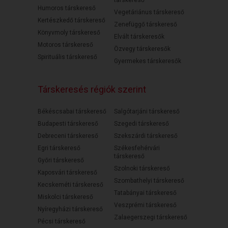
társkereső
Humoros társkereső
Vegetáriánus társkereső
Kertészkedő társkereső
Zenefüggő társkereső
Könyvmoly társkereső
Elvált társkeresők
Motoros társkereső
Özvegy társkeresők
Spirituális társkereső
Gyermekes társkeresők
Társkeresés régiók szerint
Békéscsabai társkereső
Salgótarjáni társkereső
Budapesti társkereső
Szegedi társkereső
Debreceni társkereső
Szekszárdi társkereső
Egri társkereső
Székesfehérvári
társkereső
Győri társkereső
Szolnoki társkereső
Kaposvári társkereső
Szombathelyi társkereső
Kecskeméti társkereső
Tatabányai társkereső
Miskolci társkereső
Veszprémi társkereső
Nyíregyházi társkereső
Zalaegerszegi társkereső
Pécsi társkereső