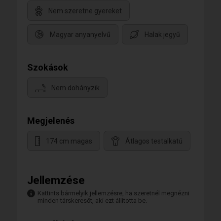
Nem szeretne gyereket
Magyar anyanyelvű
Halak jegyű
Szokások
Nem dohányzik
Megjelenés
174 cm magas
Átlagos testalkatú
Jellemzése
Kattints bármelyik jellemzésre, ha szeretnél megnézni
minden társkeresőt, aki ezt állította be.