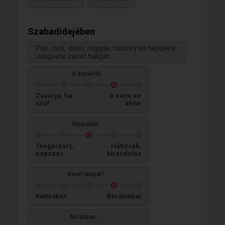
Szabadidejében
Pop, rock, disco, reggae, country és népzene,
világzene zenét hallgat
A zenéről
Zavarja, ha
A zene az
szól
élete
Nyaralás:
Tengerpart,
Hátizsák,
napozás
kirándulás
Kivel utazik?
Kettesben
Barátokkal
Moziban...