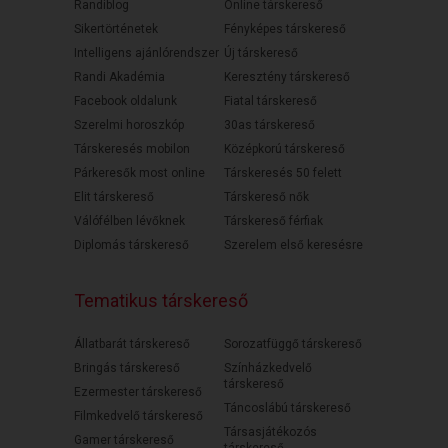
Randiblog
Online társkereső
Sikertörténetek
Fényképes társkereső
Intelligens ajánlórendszer
Új társkereső
Randi Akadémia
Keresztény társkereső
Facebook oldalunk
Fiatal társkereső
Szerelmi horoszkóp
30as társkereső
Társkeresés mobilon
Középkorú társkereső
Párkeresők most online
Társkeresés 50 felett
Elit társkereső
Társkereső nők
Válófélben lévőknek
Társkereső férfiak
Diplomás társkereső
Szerelem első keresésre
Tematikus társkereső
Állatbarát társkereső
Sorozatfüggő társkereső
Bringás társkereső
Színházkedvelő
társkereső
Ezermester társkereső
Táncoslábú társkereső
Filmkedvelő társkereső
Társasjátékozós
Gamer társkereső