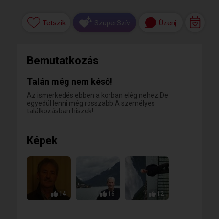
Tetszik
Üzenj
SzuperSzív
Bemutatkozás
Talán még nem késő!
Az ismerkedés ebben a korban elég nehéz.De
egyedül lenni még rosszabb.A személyes
találkozásban hiszek!
Képek
14
16
12