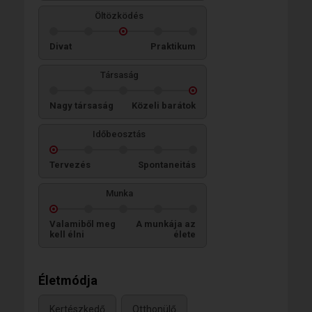
Öltözködés
Divat
Praktikum
Társaság
Nagy társaság
Közeli barátok
Időbeosztás
Tervezés
Spontaneitás
Munka
Valamiből meg
A munkája az
kell élni
élete
Életmódja
Kertészkedő
Otthonülő