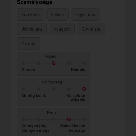
Személyisége
Érzékeny
Félénk
Figyelmes
Jóindulatú
Nyugodt
Optimista
Óvatos
Humor
Vicces
Komoly
Pontosság
Mindig késik
Korábban
érkezik
Pénz
Könnyen jön,
Takarékosan
könnyen megy
beosztja