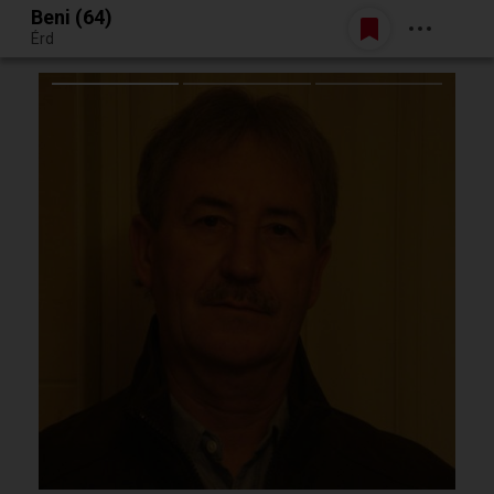
Beni (64)
Belépés
Érd
Egy jó randiból bármi lehet.