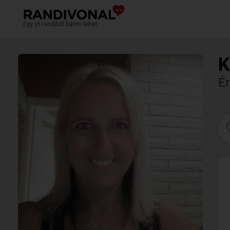
Egy jó randiból bármi lehet.
K
É