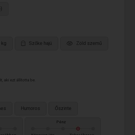
)
 kg
Szőke hajú
Zöld szemű
 aki ezt állította be.
mes
Humoros
Őszinte
Pénz