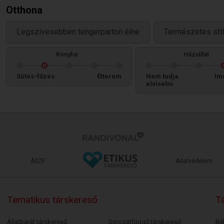
Otthona
Legszívesebben tengerparton élne
Természetes stíl
Konyha
Háziállat
Sütés-főzés
Étterem
Nem tudja
Im
elviselni
ÁSZF
Adatvédelem
Tematikus társkereső
Tá
Állatbarát társkereső
Sorozatfüggő társkereső
Bé