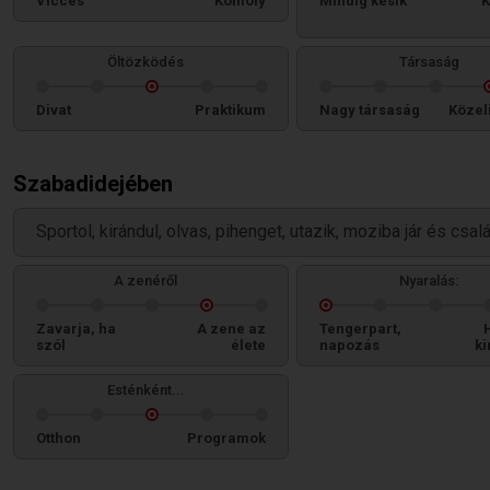
Vicces
Komoly
Mindig késik
K
Öltözködés
Társaság
Divat
Praktikum
Nagy társaság
Közel
Szabadidejében
Sportol, kirándul, olvas, pihenget, utazik, moziba jár és csal
A zenéről
Nyaralás:
Zavarja, ha
A zene az
Tengerpart,
szól
élete
napozás
ki
Esténként...
Otthon
Programok