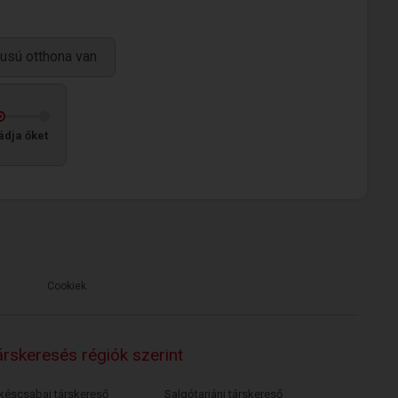
usú otthona van
ádja őket
Cookiek
rskeresés régiók szerint
késcsabai társkereső
Salgótarjáni társkereső