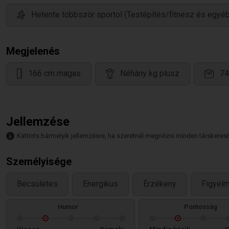
Hetente többször sportol (Testépítés/fitnesz és egyéb
Megjelenés
166 cm magas
Néhány kg plusz
74
Jellemzése
Kattints bármelyik jellemzésre, ha szeretnél megnézni minden társkeresőt,
Személyisége
Becsületes
Energikus
Érzékeny
Figyel
Humor
Pontosság