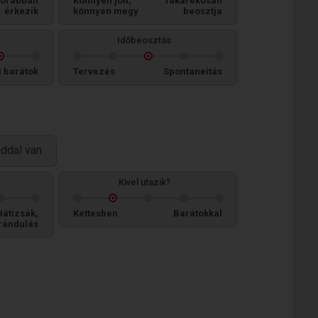
orábban
Könnyen jön,
Takarékosan
érkezik
könnyen megy
beosztja
Időbeosztás
i barátok
Tervezés
Spontaneitás
áddal van
Kivel utazik?
Hátizsák,
Kettesben
Barátokkal
rándulás