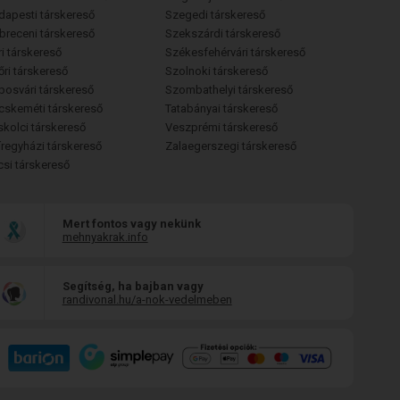
dapesti társkereső
Szegedi társkereső
breceni társkereső
Szekszárdi társkereső
i társkereső
Székesfehérvári társkereső
őri társkereső
Szolnoki társkereső
posvári társkereső
Szombathelyi társkereső
cskeméti társkereső
Tatabányai társkereső
skolci társkereső
Veszprémi társkereső
íregyházi társkereső
Zalaegerszegi társkereső
csi társkereső
Mert fontos vagy nekünk
mehnyakrak.info
Segítség, ha bajban vagy
randivonal.hu/a-nok-vedelmeben