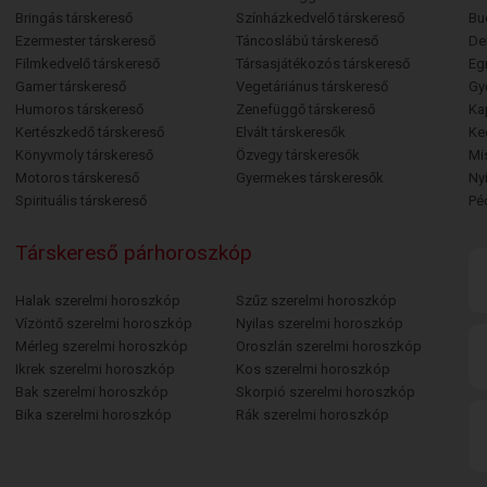
Bringás társkereső
Színházkedvelő társkereső
Bu
Ezermester társkereső
Táncoslábú társkereső
De
Filmkedvelő társkereső
Társasjátékozós társkereső
Egr
Gamer társkereső
Vegetáriánus társkereső
Gy
Humoros társkereső
Zenefüggő társkereső
Ka
Kertészkedő társkereső
Elvált társkeresők
Ke
Könyvmoly társkereső
Özvegy társkeresők
Mi
Motoros társkereső
Gyermekes társkeresők
Ny
Spirituális társkereső
Pé
Társkereső párhoroszkóp
Halak szerelmi horoszkóp
Szűz szerelmi horoszkóp
Vízöntő szerelmi horoszkóp
Nyilas szerelmi horoszkóp
Mérleg szerelmi horoszkóp
Oroszlán szerelmi horoszkóp
Ikrek szerelmi horoszkóp
Kos szerelmi horoszkóp
Bak szerelmi horoszkóp
Skorpió szerelmi horoszkóp
Bika szerelmi horoszkóp
Rák szerelmi horoszkóp