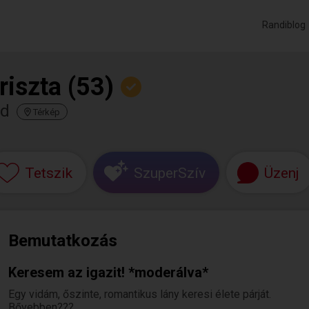
Randiblog
riszta (53)
rd
Térkép
Tetszik
SzuperSzív
Üzenj
Bemutatkozás
Keresem az igazit! *moderálva*
Egy vidám, őszinte, romantikus lány keresi élete párját.
Bővebben???