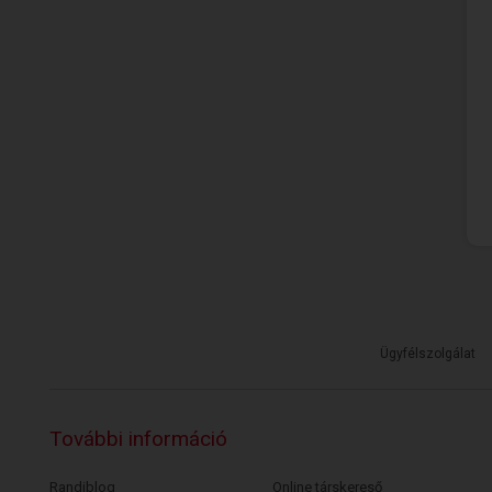
Ügyfélszolgálat
További információ
Randiblog
Online társkereső