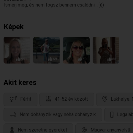
Ismerj meg, és nem fogsz bennem csalódni. :-)))
Képek
99+
69
60
68
Akit keres
Férfit
41-52 év között
Lakhelye:
Nem dohányzik vagy néha dohányzik
Legalá
Nem szeretne gyereket
Magyar anyanyelvű