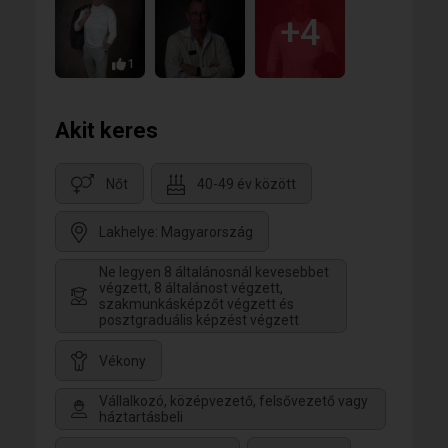
+4
1
Akit keres
Nőt
40-49 év között
Lakhelye: Magyarország
Ne legyen 8 általánosnál kevesebbet
végzett, 8 általánost végzett,
szakmunkásképzőt végzett és
posztgraduális képzést végzett
Vékony
Vállalkozó, középvezető, felsővezető vagy
háztartásbeli