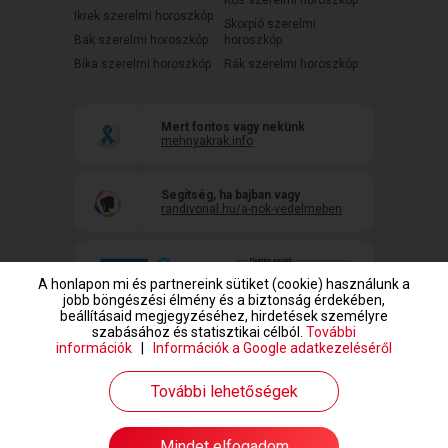
Kos szerelmi horoszkóp
Ikrek szerelmi horoszkóp
Skorpió szerelmi
Bak szerelmi horoszkóp
horoszkóp
Bika szerelmi horoszkóp
Rák szerelmi horoszkóp
Mert fontos vagy nekünk
mehnyakrak.info
Segítség, ha bajban vagy
randivonal.hu/a-nok-vedelmeben
A honlapon mi és partnereink sütiket (cookie) használunk a
jobb böngészési élmény és a biztonság érdekében,
beállításaid megjegyzéséhez, hirdetések személyre
szabásához és statisztikai célból.
További
információk
|
Információk a Google adatkezeléséről
www.randivonal.hu © Copyright 1999-2026 Dating Central Europe Zrt.
További lehetőségek
Mindet elfogadom