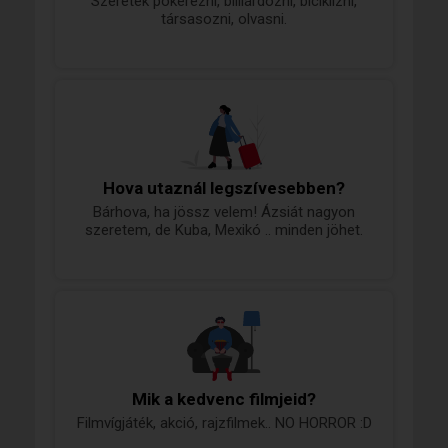
Szeretek pókerezni, billiárdozni, biciklizni,
társasozni, olvasni.
Hova utaznál legszívesebben?
Bárhova, ha jössz velem! Ázsiát nagyon
szeretem, de Kuba, Mexikó .. minden jöhet.
Mik a kedvenc filmjeid?
Filmvígjáték, akció, rajzfilmek.. NO HORROR :D