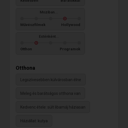
Kettesben
Barátokkal
Moziban...
Művészfilmek
Hollywood
Esténként...
Otthon
Programok
Otthona
Legszívesebben külvárosban élne
Meleg és barátságos otthona van
Kedvenc étele: sült libamáj háziasan
Háziállat: kutya