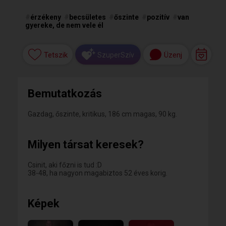
#
érzékeny
#
becsületes
#
őszinte
#
pozitív
#
van
gyereke, de nem vele él
Tetszik
Üzenj
SzuperSzív
Bemutatkozás
Gazdag, őszinte, kritikus, 186 cm magas, 90 kg.
Milyen társat keresek?
Csinit, aki főzni is tud :D
38-48, ha nagyon magabiztos 52 éves korig.
Képek