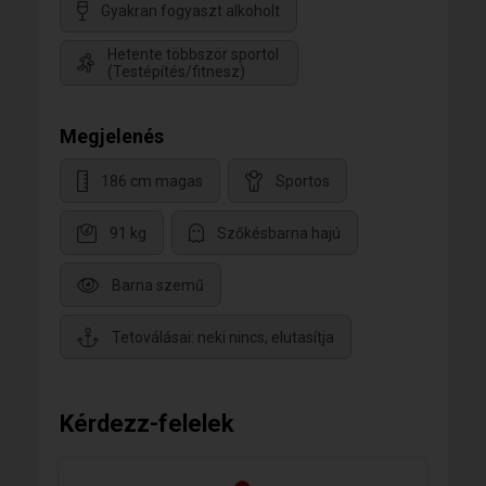
Gyakran fogyaszt alkoholt
Hetente többször sportol
(Testépítés/fitnesz)
Megjelenés
186 cm magas
Sportos
91 kg
Szőkésbarna hajú
Barna szemű
Tetoválásai: neki nincs, elutasítja
Kérdezz-felelek