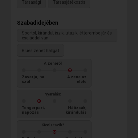
Társasági
Társasjátékozós
Szabadidejében
Sportol, kirándul, iszik, utazik, étterembe jár és
családdal van
Blues zenét hallgat
A zenéről
Zavarja, ha
A zene az
szól
élete
Nyaralás:
Tengerpart,
Hátizsák,
napozás
kirándulás
Kivel utazik?