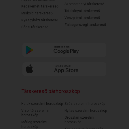
Szombathelyi társkereső
Kecskeméti társkereső
Tatabányai társkereső
Miskolci társkereső
Veszprémi társkereső
Nyíregyházi társkereső
Zalaegerszegi társkereső
Pécsi társkereső
Társkereső párhoroszkóp
Halak szerelmi horoszkóp
Szűz szerelmi horoszkóp
Vízöntő szerelmi
Nyilas szerelmi horoszkóp
horoszkóp
Oroszlán szerelmi
Mérleg szerelmi
horoszkóp
horoszkóp