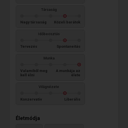
Társaság
Nagy társaság
Közeli barátok
Időbeosztás
Tervezés
Spontaneitás
Munka
Valamiből meg
A munkája az
kell élni
élete
Világnézete
Konzervatív
Liberális
Életmódja