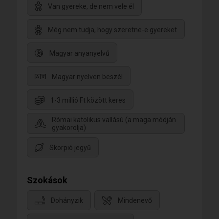
Van gyereke, de nem vele él
Még nem tudja, hogy szeretne-e gyereket
Magyar anyanyelvű
Magyar nyelven beszél
1-3 millió Ft között keres
Római katolikus vallású (a maga módján
gyakorolja)
Skorpió jegyű
Szokások
Dohányzik
Mindenevő