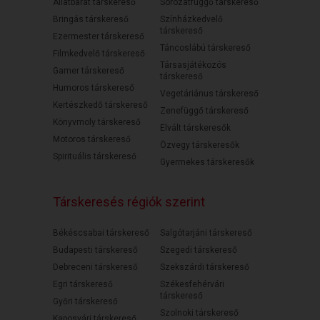
Állatbarát társkereső
Sorozatfüggő társkereső
Bringás társkereső
Színházkedvelő
társkereső
Ezermester társkereső
Táncoslábú társkereső
Filmkedvelő társkereső
Társasjátékozós
Gamer társkereső
társkereső
Humoros társkereső
Vegetáriánus társkereső
Kertészkedő társkereső
Zenefüggő társkereső
Könyvmoly társkereső
Elvált társkeresők
Motoros társkereső
Özvegy társkeresők
Spirituális társkereső
Gyermekes társkeresők
Társkeresés régiók szerint
Békéscsabai társkereső
Salgótarjáni társkereső
Budapesti társkereső
Szegedi társkereső
Debreceni társkereső
Szekszárdi társkereső
Egri társkereső
Székesfehérvári
társkereső
Győri társkereső
Szolnoki társkereső
Kaposvári társkereső