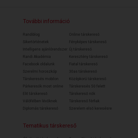
További információ
Randiblog
Online társkereső
Sikertörténetek
Fényképes társkereső
Intelligens ajánlórendszer
Új társkereső
Randi Akadémia
Keresztény társkereső
Facebook oldalunk
Fiatal társkereső
Szerelmi horoszkóp
30as társkereső
Társkeresés mobilon
Középkorú társkereső
Párkeresők most online
Társkeresés 50 felett
Elit társkereső
Társkereső nők
Válófélben lévőknek
Társkereső férfiak
Diplomás társkereső
Szerelem első keresésre
Tematikus társkereső