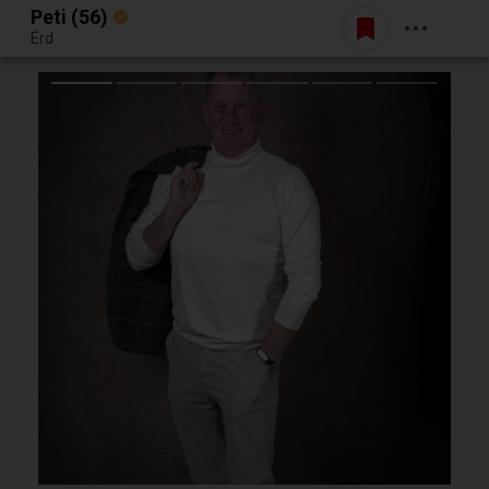
Peti (56)
Belépés
Érd
Egy jó randiból bármi lehet.