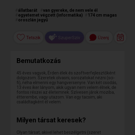
#
állatbarát
#
van gyereke, de nem vele él
#
egyetemet végzett (informatika)
#
174 cm magas
#
oroszlán jegyű
Tetszik
Üzenj
SzuperSzív
Bemutatkozás
45 éves vagyok, Érden élek és szoftverfejlesztőként
dolgozom. Szeretek olvasni, sorozatokat nézni (sci-
fi), néha elmenni egy hangversenyre. Van két csodás,
13 éves iker lányom, akik ugyan nem velem élnek, de
fontos részei az életemnek. Szívesen járok moziba,
étterembe, vagy utazom. Van egy tacsim, aki
családtagként él velem.
Milyen társat keresek?
Olyan társat, akivel lehet beszélgetni (szeret