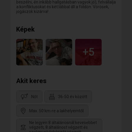
beszélni, én inkább hallgatásban vagyok jó), felvállalja
a konfliktusokat és két lábbal áll a földön. Vörösek,
jogászok kizárva!
Képek
+5
Akit keres
Nőt
36-50 év között
Max. 50 km-re a lakhelyemtől
Ne legyen 8 általánosnál kevesebbet
végzett, 8 általánost végzett és