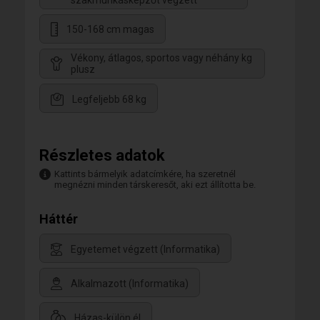
szakmunkásképzőt végzett
150-168 cm magas
Vékony, átlagos, sportos vagy néhány kg
plusz
Legfeljebb 68 kg
Részletes adatok
Kattints bármelyik adatcímkére, ha szeretnél
megnézni minden társkeresőt, aki ezt állította be.
Háttér
Egyetemet végzett (Informatika)
Alkalmazott (Informatika)
Házas-külön él