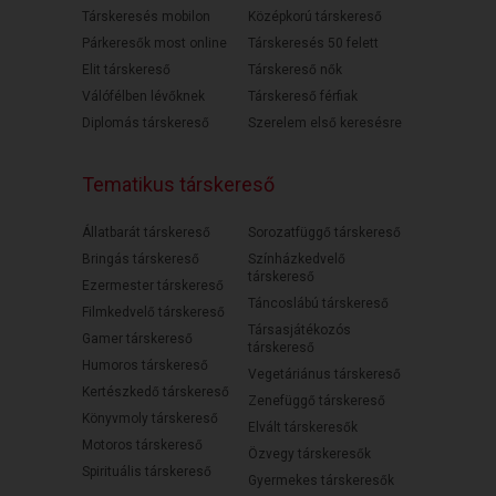
Társkeresés mobilon
Középkorú társkereső
Párkeresők most online
Társkeresés 50 felett
Elit társkereső
Társkereső nők
Válófélben lévőknek
Társkereső férfiak
Diplomás társkereső
Szerelem első keresésre
Tematikus társkereső
Állatbarát társkereső
Sorozatfüggő társkereső
Bringás társkereső
Színházkedvelő
társkereső
Ezermester társkereső
Táncoslábú társkereső
Filmkedvelő társkereső
Társasjátékozós
Gamer társkereső
társkereső
Humoros társkereső
Vegetáriánus társkereső
Kertészkedő társkereső
Zenefüggő társkereső
Könyvmoly társkereső
Elvált társkeresők
Motoros társkereső
Özvegy társkeresők
Spirituális társkereső
Gyermekes társkeresők