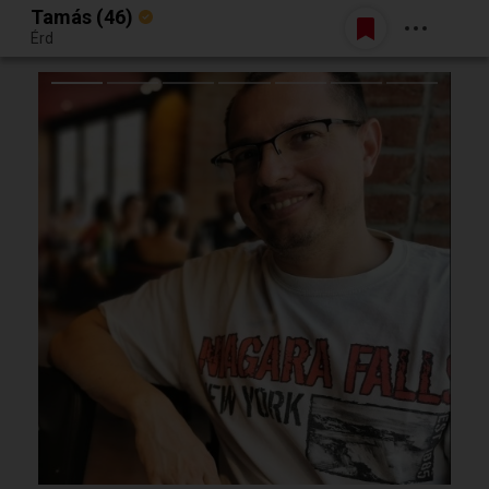
Tamás (46)
Belépés
Érd
Egy jó randiból bármi lehet.