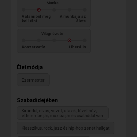
Munka
Valamiből meg
A munkája az
kell élni
élete
Világnézete
Konzervatív
Liberális
Életmódja
Ezermester
Szabadidejében
Kirándul, olvas, vezet, utazik, tévét néz,
étterembe jár, moziba jár és családdal van
Klasszikus, rock, jazz és hip-hop zenét hallgat