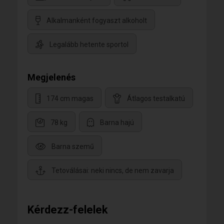
Alkalmanként fogyaszt alkoholt
Legalább hetente sportol
Megjelenés
174 cm magas
Átlagos testalkatú
78 kg
Barna hajú
Barna szemű
Tetoválásai: neki nincs, de nem zavarja
Kérdezz-felelek