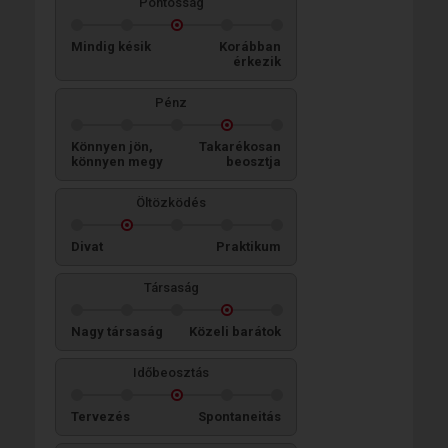
Pontosság
Mindig késik
Korábban
érkezik
Pénz
Könnyen jön,
Takarékosan
könnyen megy
beosztja
Öltözködés
Divat
Praktikum
Társaság
Nagy társaság
Közeli barátok
Időbeosztás
Tervezés
Spontaneitás