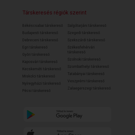
Társkeresés régiók szerint
Békéscsabai társkereső
Salgótarjáni társkereső
Budapesti társkereső
Szegedi társkereső
Debreceni társkereső
Szekszárdi társkereső
Egri társkereső
Székesfehérvári
társkereső
Győri társkereső
Szolnoki társkereső
Kaposvári társkereső
Szombathelyi társkereső
Kecskeméti társkereső
Tatabányai társkereső
Miskolci társkereső
Veszprémi társkereső
Nyíregyházi társkereső
Zalaegerszegi társkereső
Pécsi társkereső