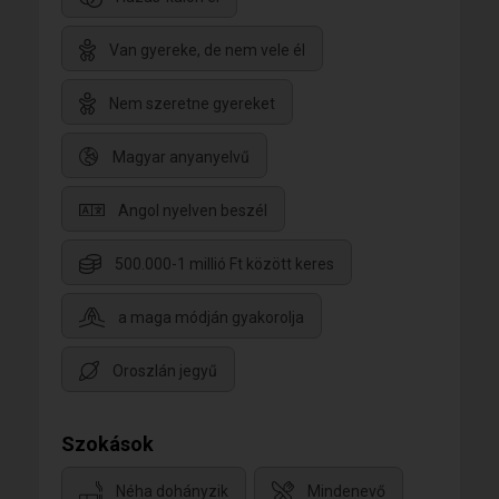
Van gyereke, de nem vele él
Nem szeretne gyereket
Magyar anyanyelvű
Angol nyelven beszél
500.000-1 millió Ft között keres
a maga módján gyakorolja
Oroszlán jegyű
Szokások
Néha dohányzik
Mindenevő