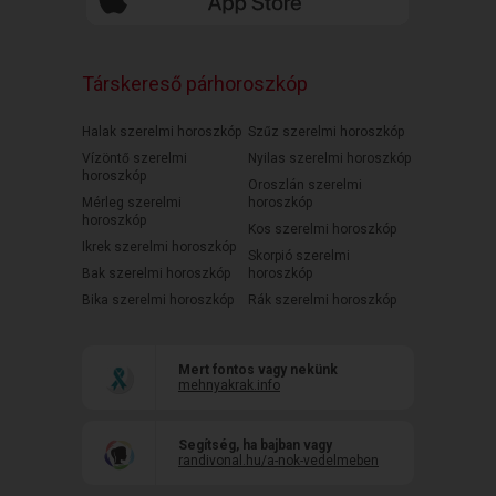
Társkereső párhoroszkóp
Halak szerelmi horoszkóp
Szűz szerelmi horoszkóp
Vízöntő szerelmi
Nyilas szerelmi horoszkóp
horoszkóp
Oroszlán szerelmi
Mérleg szerelmi
horoszkóp
horoszkóp
Kos szerelmi horoszkóp
Ikrek szerelmi horoszkóp
Skorpió szerelmi
Bak szerelmi horoszkóp
horoszkóp
Bika szerelmi horoszkóp
Rák szerelmi horoszkóp
Mert fontos vagy nekünk
mehnyakrak.info
Segítség, ha bajban vagy
randivonal.hu/a-nok-vedelmeben