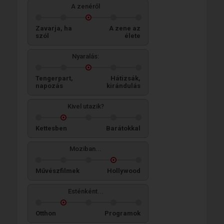
A zenéről
Zavarja, ha
A zene az
szól
élete
Nyaralás:
Tengerpart,
Hátizsák,
napozás
kirándulás
Kivel utazik?
Kettesben
Barátokkal
Moziban...
Művészfilmek
Hollywood
Esténként...
Otthon
Programok