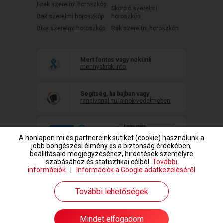
Ikrek szerelmi horoszkóp
Skorpió szerelmi
Bak szerelmi horoszkóp
horoszkóp
Bika szerelmi horoszkóp
Rák szerelmi horoszkóp
Mert fontos vagy nekünk
mehnyakrak.info
Segítség, ha bajban vagy
randivonal.hu/a-nok-vedelmeben
A honlapon mi és partnereink sütiket (cookie) használunk a
jobb böngészési élmény és a biztonság érdekében,
beállításaid megjegyzéséhez, hirdetések személyre
szabásához és statisztikai célból.
További
információk
|
Információk a Google adatkezeléséről
www.randivonal.hu © Copyright 1999-2026 Dating Central Europe Zrt.
További lehetőségek
Mindet elfogadom