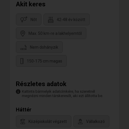
Akit keres
Nőt
42-48 év között
Max. 50 km-re a lakhelyemtől
Nem dohányzik
150-175 cm magas
Részletes adatok
Kattints bármelyik adatcímkére, ha szeretnél
megnézni minden társkeresőt, aki ezt állította be.
Háttér
Középiskolát végzett
Vállalkozó