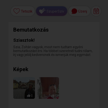
Tetszik
Üzenj
SzuperSzív
Bemutatkozás
Sziasztok!
Szia, Zoltán vagyok, most nem tudtam egyéni
bemutatkozást írni. Ha többet szeretnél tudni rólam,
írj vagy jelölj kedvencnek és ismerjük meg egymást.
Képek
2
1