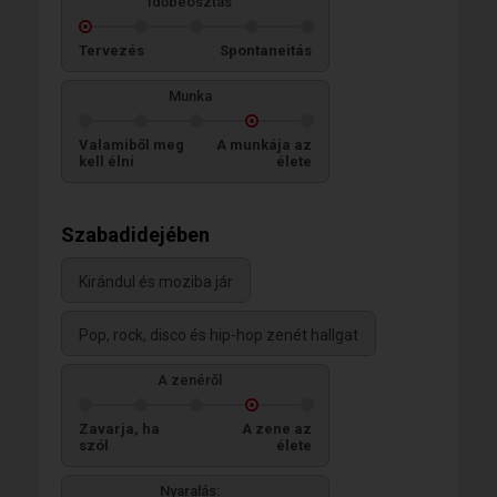
Időbeosztás
Tervezés
Spontaneitás
Munka
Valamiből meg
A munkája az
kell élni
élete
Szabadidejében
Kirándul és moziba jár
Pop, rock, disco és hip-hop zenét hallgat
A zenéről
Zavarja, ha
A zene az
szól
élete
Nyaralás: