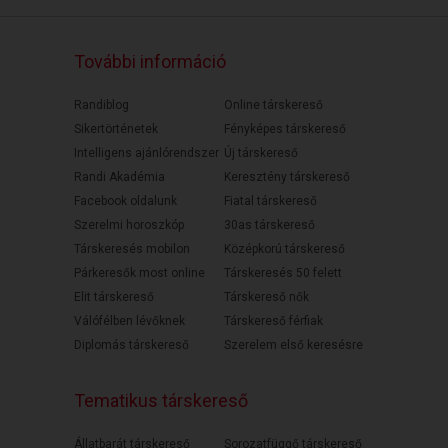
További információ
Randiblog
Online társkereső
Sikertörténetek
Fényképes társkereső
Intelligens ajánlórendszer
Új társkereső
Randi Akadémia
Keresztény társkereső
Facebook oldalunk
Fiatal társkereső
Szerelmi horoszkóp
30as társkereső
Társkeresés mobilon
Középkorú társkereső
Párkeresők most online
Társkeresés 50 felett
Elit társkereső
Társkereső nők
Válófélben lévőknek
Társkereső férfiak
Diplomás társkereső
Szerelem első keresésre
Tematikus társkereső
Állatbarát társkereső
Sorozatfüggő társkereső