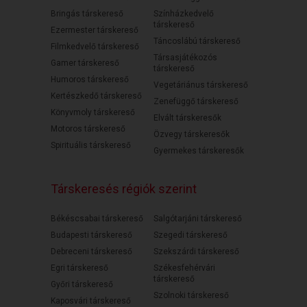
Bringás társkereső
Színházkedvelő
társkereső
Ezermester társkereső
Táncoslábú társkereső
Filmkedvelő társkereső
Társasjátékozós
Gamer társkereső
társkereső
Humoros társkereső
Vegetáriánus társkereső
Kertészkedő társkereső
Zenefüggő társkereső
Könyvmoly társkereső
Elvált társkeresők
Motoros társkereső
Özvegy társkeresők
Spirituális társkereső
Gyermekes társkeresők
Társkeresés régiók szerint
Békéscsabai társkereső
Salgótarjáni társkereső
Budapesti társkereső
Szegedi társkereső
Debreceni társkereső
Szekszárdi társkereső
Egri társkereső
Székesfehérvári
társkereső
Győri társkereső
Szolnoki társkereső
Kaposvári társkereső