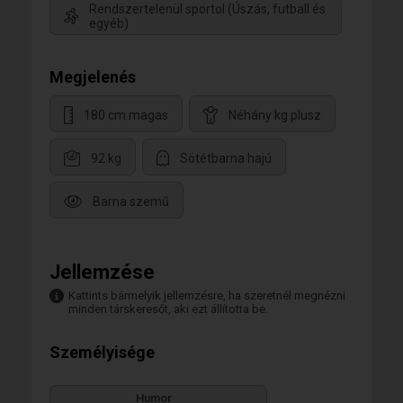
Rendszertelenül sportol (Úszás, futball és
egyéb)
Megjelenés
180 cm magas
Néhány kg plusz
92 kg
Sötétbarna hajú
Barna szemű
Jellemzése
Kattints bármelyik jellemzésre, ha szeretnél megnézni
minden társkeresőt, aki ezt állította be.
Személyisége
Humor