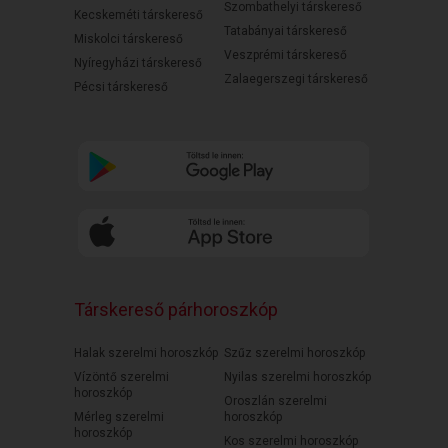
Szombathelyi társkereső
Kecskeméti társkereső
Tatabányai társkereső
Miskolci társkereső
Veszprémi társkereső
Nyíregyházi társkereső
Zalaegerszegi társkereső
Pécsi társkereső
Társkereső párhoroszkóp
Halak szerelmi horoszkóp
Szűz szerelmi horoszkóp
Vízöntő szerelmi
Nyilas szerelmi horoszkóp
horoszkóp
Oroszlán szerelmi
Mérleg szerelmi
horoszkóp
horoszkóp
Kos szerelmi horoszkóp