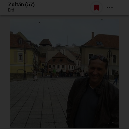
Zoltán (57)
Belépés
Érd
Egy jó randiból bármi lehet.