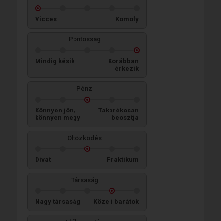
Vicces
Komoly
Pontosság
Mindig késik
Korábban
érkezik
Pénz
Könnyen jön,
Takarékosan
könnyen megy
beosztja
Öltözködés
Divat
Praktikum
Társaság
Nagy társaság
Közeli barátok