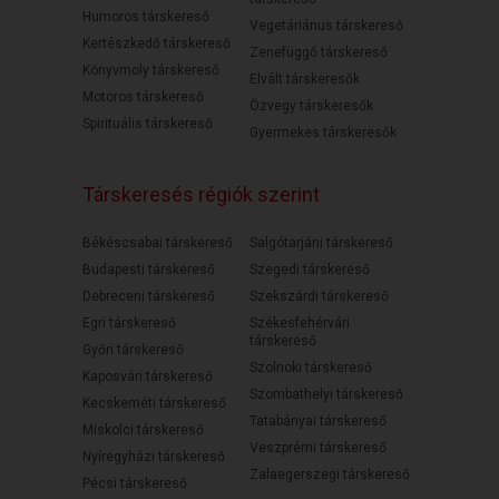
Humoros társkereső
Vegetáriánus társkereső
Kertészkedő társkereső
Zenefüggő társkereső
Könyvmoly társkereső
Elvált társkeresők
Motoros társkereső
Özvegy társkeresők
Spirituális társkereső
Gyermekes társkeresők
Társkeresés régiók szerint
Békéscsabai társkereső
Salgótarjáni társkereső
Budapesti társkereső
Szegedi társkereső
Debreceni társkereső
Szekszárdi társkereső
Egri társkereső
Székesfehérvári
társkereső
Győri társkereső
Szolnoki társkereső
Kaposvári társkereső
Szombathelyi társkereső
Kecskeméti társkereső
Tatabányai társkereső
Miskolci társkereső
Veszprémi társkereső
Nyíregyházi társkereső
Zalaegerszegi társkereső
Pécsi társkereső