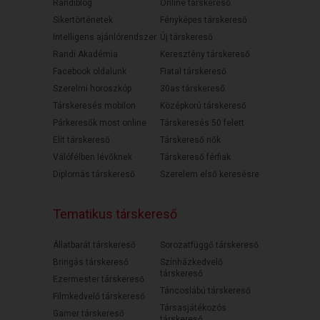
Randiblog
Online társkereső
Sikertörténetek
Fényképes társkereső
Intelligens ajánlórendszer
Új társkereső
Randi Akadémia
Keresztény társkereső
Facebook oldalunk
Fiatal társkereső
Szerelmi horoszkóp
30as társkereső
Társkeresés mobilon
Középkorú társkereső
Párkeresők most online
Társkeresés 50 felett
Elit társkereső
Társkereső nők
Válófélben lévőknek
Társkereső férfiak
Diplomás társkereső
Szerelem első keresésre
Tematikus társkereső
Állatbarát társkereső
Sorozatfüggő társkereső
Bringás társkereső
Színházkedvelő
társkereső
Ezermester társkereső
Táncoslábú társkereső
Filmkedvelő társkereső
Társasjátékozós
Gamer társkereső
társkereső