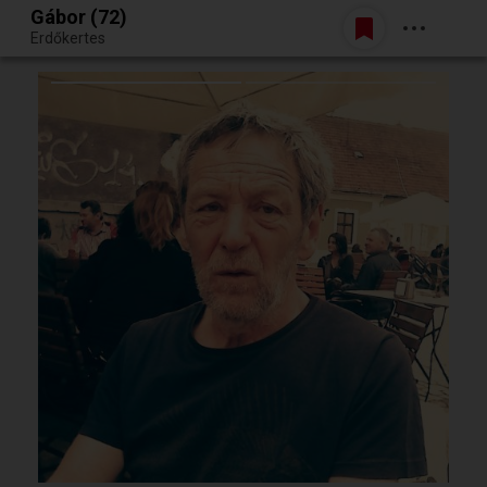
Gábor (72)
Belépés
Erdőkertes
Egy jó randiból bármi lehet.