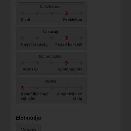
Öltözködés
Divat
Praktikum
Társaság
Nagy társaság
Közeli barátok
Időbeosztás
Tervezés
Spontaneitás
Munka
Valamiből meg
A munkája az
kell élni
élete
Életmódja
Motoros