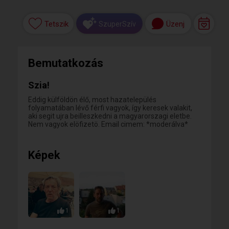
Tetszik
Üzenj
SzuperSzív
Bemutatkozás
Szia!
Eddig külföldön élő, most hazatelepülés
folyamatában lévő férfi vagyok, így keresek valakit,
aki segit ujra beilleszkedni a magyarorszagi eletbe.
Nem vagyok elöfizetö. Email cimem: *moderálva*
Képek
1
1