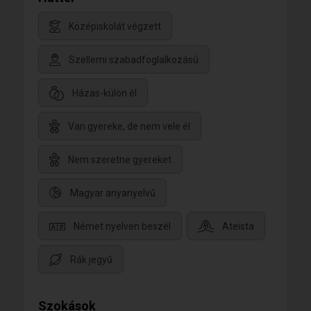
Középiskolát végzett
Szellemi szabadfoglalkozású
Házas-külön él
Van gyereke, de nem vele él
Nem szeretne gyereket
Magyar anyanyelvű
Német nyelven beszél
Ateista
Rák jegyű
Szokások