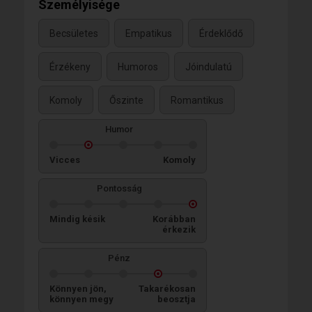
Személyisége
Becsületes
Empatikus
Érdeklődő
Érzékeny
Humoros
Jóindulatú
Komoly
Őszinte
Romantikus
Humor
Vicces
Komoly
Pontosság
Mindig késik
Korábban
érkezik
Pénz
Könnyen jön,
Takarékosan
könnyen megy
beosztja