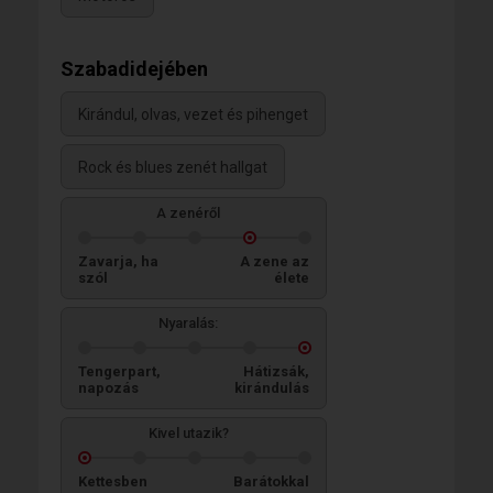
Szabadidejében
Kirándul, olvas, vezet és pihenget
Rock és blues zenét hallgat
A zenéről
Zavarja, ha
A zene az
szól
élete
Nyaralás:
Tengerpart,
Hátizsák,
napozás
kirándulás
Kivel utazik?
Kettesben
Barátokkal