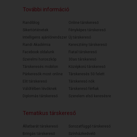
További információ
Randiblog
Online társkereső
Sikertörténetek
Fényképes társkereső
Intelligens ajánlórendszer
Új társkereső
Randi Akadémia
Keresztény társkereső
Facebook oldalunk
Fiatal társkereső
Szerelmi horoszkóp
30as társkereső
Társkeresés mobilon
Középkorú társkereső
Párkeresők most online
Társkeresés 50 felett
Elit társkereső
Társkereső nők
Válófélben lévőknek
Társkereső férfiak
Diplomás társkereső
Szerelem első keresésre
Tematikus társkereső
Állatbarát társkereső
Sorozatfüggő társkereső
Bringás társkereső
Színházkedvelő