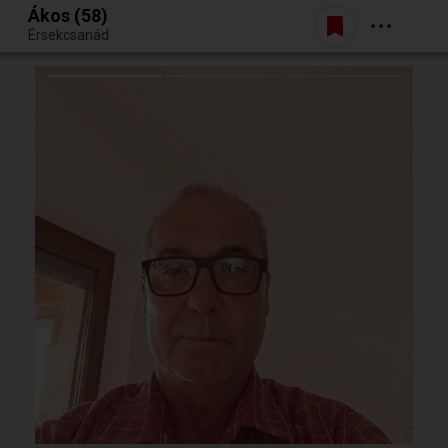
Ákos (58)
Belépés
Érsekcsanád
Egy jó randiból bármi lehet.