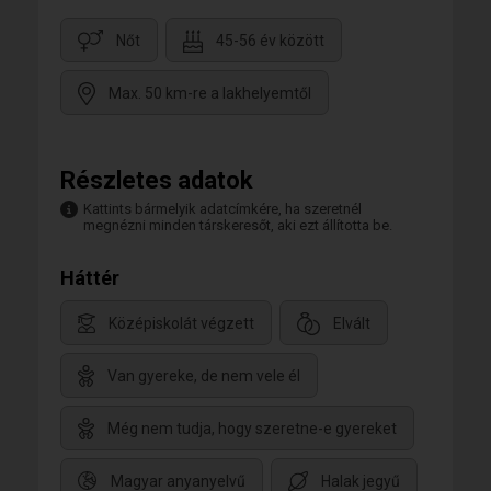
Nőt
45-56 év között
Max. 50 km-re a lakhelyemtől
Részletes adatok
Kattints bármelyik adatcímkére, ha szeretnél
megnézni minden társkeresőt, aki ezt állította be.
Háttér
Középiskolát végzett
Elvált
Van gyereke, de nem vele él
Még nem tudja, hogy szeretne-e gyereket
Magyar anyanyelvű
Halak jegyű