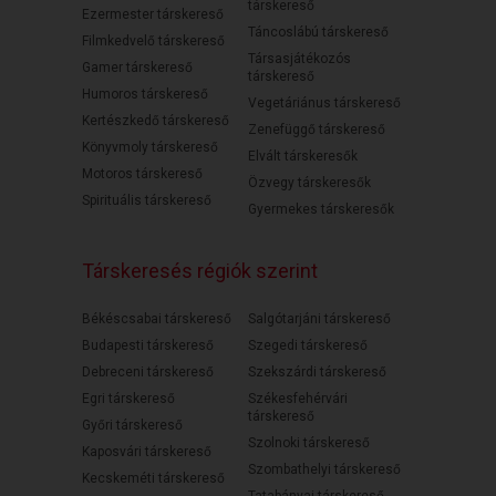
társkereső
Ezermester társkereső
Táncoslábú társkereső
Filmkedvelő társkereső
Társasjátékozós
Gamer társkereső
társkereső
Humoros társkereső
Vegetáriánus társkereső
Kertészkedő társkereső
Zenefüggő társkereső
Könyvmoly társkereső
Elvált társkeresők
Motoros társkereső
Özvegy társkeresők
Spirituális társkereső
Gyermekes társkeresők
Társkeresés régiók szerint
Békéscsabai társkereső
Salgótarjáni társkereső
Budapesti társkereső
Szegedi társkereső
Debreceni társkereső
Szekszárdi társkereső
Egri társkereső
Székesfehérvári
társkereső
Győri társkereső
Szolnoki társkereső
Kaposvári társkereső
Szombathelyi társkereső
Kecskeméti társkereső