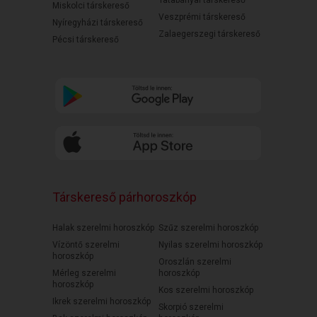
Tatabányai társkereső
Miskolci társkereső
Veszprémi társkereső
Nyíregyházi társkereső
Zalaegerszegi társkereső
Pécsi társkereső
Társkereső párhoroszkóp
Halak szerelmi horoszkóp
Szűz szerelmi horoszkóp
Vízöntő szerelmi
Nyilas szerelmi horoszkóp
horoszkóp
Oroszlán szerelmi
Mérleg szerelmi
horoszkóp
horoszkóp
Kos szerelmi horoszkóp
Ikrek szerelmi horoszkóp
Skorpió szerelmi