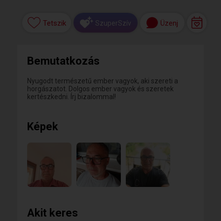
Tetszik
Üzenj
SzuperSzív
Bemutatkozás
Nyugodt természetű ember vagyok, aki szereti a
horgászatot. Dolgos ember vagyok és szeretek
kertészkedni. Írj bizalommal!
Képek
Akit keres