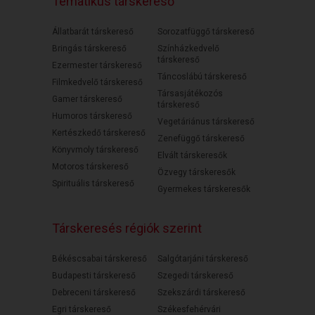
Tematikus társkereső
Állatbarát társkereső
Sorozatfüggő társkereső
Bringás társkereső
Színházkedvelő
társkereső
Ezermester társkereső
Táncoslábú társkereső
Filmkedvelő társkereső
Társasjátékozós
Gamer társkereső
társkereső
Humoros társkereső
Vegetáriánus társkereső
Kertészkedő társkereső
Zenefüggő társkereső
Könyvmoly társkereső
Elvált társkeresők
Motoros társkereső
Özvegy társkeresők
Spirituális társkereső
Gyermekes társkeresők
Társkeresés régiók szerint
Békéscsabai társkereső
Salgótarjáni társkereső
Budapesti társkereső
Szegedi társkereső
Debreceni társkereső
Szekszárdi társkereső
Egri társkereső
Székesfehérvári