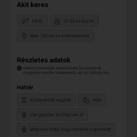
Akit keres
Férfit
37-55 év között
Max. 100 km-re a lakhelyemtől
Részletes adatok
Kattints bármelyik adatcímkére, ha szeretnél
megnézni minden társkeresőt, aki ezt állította be.
Háttér
Középiskolát végzett
Más
Van gyereke, és félig vele él
Még nem tudja, hogy szeretne-e gyereket