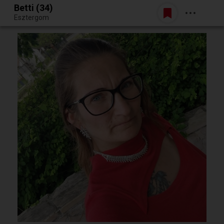
Betti (34)
Belépés
Esztergom
Egy jó randiból bármi lehet.