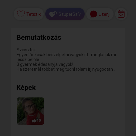
Tetszik
Üzenj
SzuperSzív
Bemutatkozás
Sziasztok.
Egyenlőre csak beszélgetni vagyok itt...meglatjuk mi
lessz belőle.
3 gyermek édesanyja vagyok!
Ha szeretnèl többet meg tudni rólam írj nyugodtan .
Képek
10