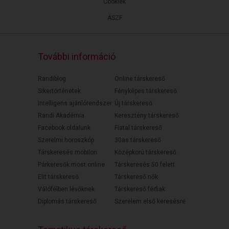
Cookiek
ÁSZF
További információ
Randiblog
Online társkereső
Sikertörténetek
Fényképes társkereső
Intelligens ajánlórendszer
Új társkereső
Randi Akadémia
Keresztény társkereső
Facebook oldalunk
Fiatal társkereső
Szerelmi horoszkóp
30as társkereső
Társkeresés mobilon
Középkorú társkereső
Párkeresők most online
Társkeresés 50 felett
Elit társkereső
Társkereső nők
Válófélben lévőknek
Társkereső férfiak
Diplomás társkereső
Szerelem első keresésre