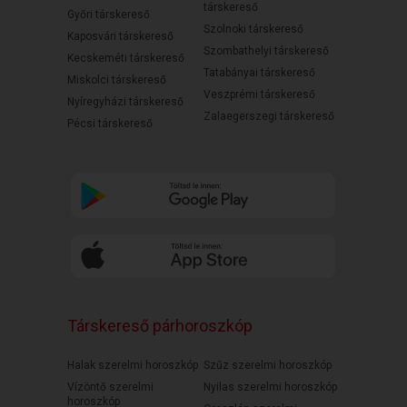
társkereső
Győri társkereső
Szolnoki társkereső
Kaposvári társkereső
Szombathelyi társkereső
Kecskeméti társkereső
Tatabányai társkereső
Miskolci társkereső
Veszprémi társkereső
Nyíregyházi társkereső
Zalaegerszegi társkereső
Pécsi társkereső
Társkereső párhoroszkóp
Halak szerelmi horoszkóp
Szűz szerelmi horoszkóp
Vízöntő szerelmi
Nyilas szerelmi horoszkóp
horoszkóp