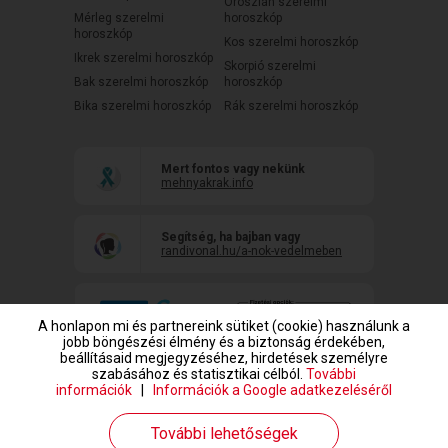
Oroszlán szerelmi
Mérleg szerelmi
horoszkóp
horoszkóp
Kos szerelmi horoszkóp
Ikrek szerelmi horoszkóp
Skorpió szerelmi
Bak szerelmi horoszkóp
horoszkóp
Bika szerelmi horoszkóp
Rák szerelmi horoszkóp
Mert fontos vagy nekünk
mehnyakrak.info
Segítség, ha bajban vagy
randivonal.hu/a-nok-vedelmeben
A honlapon mi és partnereink sütiket (cookie) használunk a
jobb böngészési élmény és a biztonság érdekében,
beállításaid megjegyzéséhez, hirdetések személyre
szabásához és statisztikai célból.
További
információk
|
Információk a Google adatkezeléséről
www.randivonal.hu © Copyright 1999-2026 Dating Central Europe Zrt.
További lehetőségek