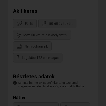
Akit keres
Férfit
50-60 év között
Max. 50 km-re a lakhelyemtől
Nem dohányzik
Legalább 172 cm magas
Részletes adatok
Kattints bármelyik adatcímkére, ha szeretnél
megnézni minden társkeresőt, aki ezt állította be.
Háttér