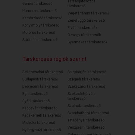
Társasjátékozós
Gamer társkereső
társkereső
Humoros társkereső
Vegetáriánus társkereső
Kertészkedő társkereső
Zenefüggő társkereső
Könyvmoly társkereső
Elvált társkeresők
Motoros társkereső
Özvegy társkeresők
Spirituális társkereső
Gyermekes társkeresők
Társkeresés régiók szerint
Békéscsabai társkereső
Salgótarjáni társkereső
Budapesti társkereső
Szegedi társkereső
Debreceni társkereső
Szekszárdi társkereső
Egri társkereső
Székesfehérvári
társkereső
Győri társkereső
Szolnoki társkereső
Kaposvári társkereső
Szombathelyi társkereső
Kecskeméti társkereső
Tatabányai társkereső
Miskolci társkereső
Veszprémi társkereső
Nyíregyházi társkereső
Zalaegerszegi társkereső