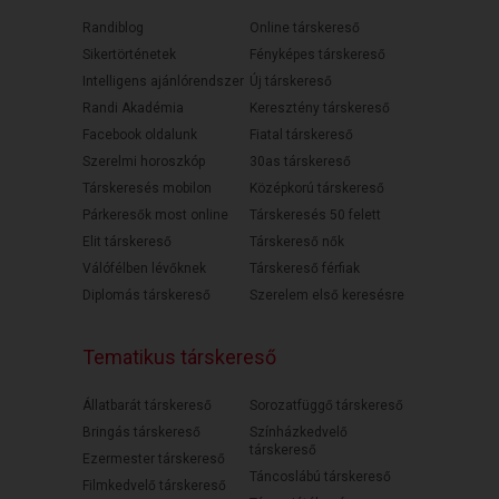
Randiblog
Online társkereső
Sikertörténetek
Fényképes társkereső
Intelligens ajánlórendszer
Új társkereső
Randi Akadémia
Keresztény társkereső
Facebook oldalunk
Fiatal társkereső
Szerelmi horoszkóp
30as társkereső
Társkeresés mobilon
Középkorú társkereső
Párkeresők most online
Társkeresés 50 felett
Elit társkereső
Társkereső nők
Válófélben lévőknek
Társkereső férfiak
Diplomás társkereső
Szerelem első keresésre
Tematikus társkereső
Állatbarát társkereső
Sorozatfüggő társkereső
Bringás társkereső
Színházkedvelő
társkereső
Ezermester társkereső
Táncoslábú társkereső
Filmkedvelő társkereső