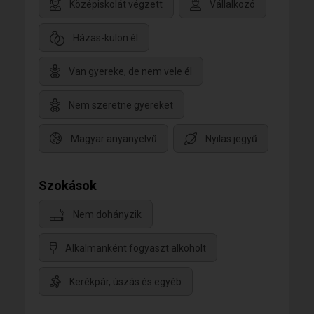
Középiskolát végzett
Vállalkozó
Házas-külön él
Van gyereke, de nem vele él
Nem szeretne gyereket
Magyar anyanyelvű
Nyilas jegyű
Szokások
Nem dohányzik
Alkalmanként fogyaszt alkoholt
Kerékpár, úszás és egyéb