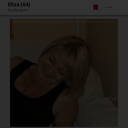
Eliza (64)
Belépés
Esztergom
Egy jó randiból bármi lehet.