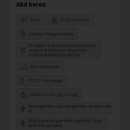
Akit keres
Férfit
45-55 év között
Lakhelye: Magyarország
Ne legyen 8 általánosnál kevesebbet
végzett, 8 általánost végzett és
szakmunkásképzőt végzett
Nem dohányzik
172-211 cm magas
Nőtlen, elvált vagy özvegy
Nincs gyereke vagy van gyereke, de nem vele
él
Majd szeretne gyereket vagy lehet, hogy
szeretne gyereket