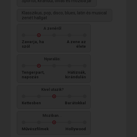
Sportol, kirándul, olvas és moziba jár
Klasszikus, pop, disco, blues, latin és musical
zenét hallgat
A zenéről
Zavarja, ha
A zene az
szól
élete
Nyaralás:
Tengerpart,
Hátizsák,
napozás
kirándulás
Kivel utazik?
Kettesben
Barátokkal
Moziban...
Művészfilmek
Hollywood