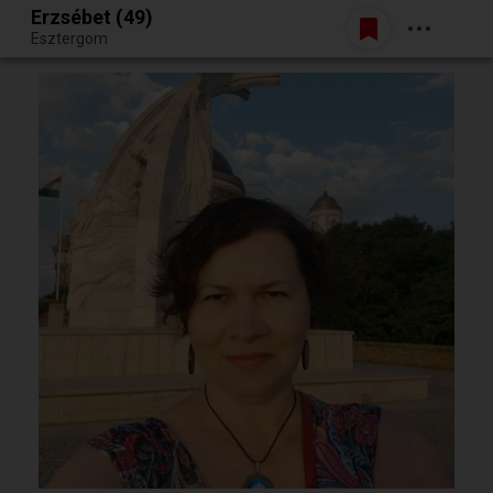
Erzsébet (49)
Belépés
Esztergom
Egy jó randiból bármi lehet.