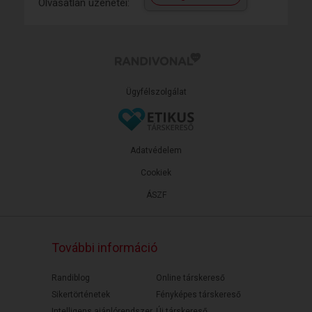
Olvasatlan üzenetei:
Ügyfélszolgálat
Adatvédelem
Cookiek
ÁSZF
További információ
Randiblog
Online társkereső
Sikertörténetek
Fényképes társkereső
Intelligens ajánlórendszer
Új társkereső