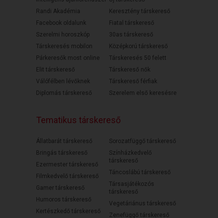
Randi Akadémia
Keresztény társkereső
Facebook oldalunk
Fiatal társkereső
Szerelmi horoszkóp
30as társkereső
Társkeresés mobilon
Középkorú társkereső
Párkeresők most online
Társkeresés 50 felett
Elit társkereső
Társkereső nők
Válófélben lévőknek
Társkereső férfiak
Diplomás társkereső
Szerelem első keresésre
Tematikus társkereső
Állatbarát társkereső
Sorozatfüggő társkereső
Bringás társkereső
Színházkedvelő
társkereső
Ezermester társkereső
Táncoslábú társkereső
Filmkedvelő társkereső
Társasjátékozós
Gamer társkereső
társkereső
Humoros társkereső
Vegetáriánus társkereső
Kertészkedő társkereső
Zenefüggő társkereső