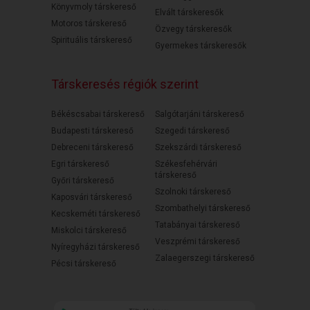
Könyvmoly társkereső
Elvált társkeresők
Motoros társkereső
Özvegy társkeresők
Spirituális társkereső
Gyermekes társkeresők
Társkeresés régiók szerint
Békéscsabai társkereső
Salgótarjáni társkereső
Budapesti társkereső
Szegedi társkereső
Debreceni társkereső
Szekszárdi társkereső
Egri társkereső
Székesfehérvári
társkereső
Győri társkereső
Szolnoki társkereső
Kaposvári társkereső
Szombathelyi társkereső
Kecskeméti társkereső
Tatabányai társkereső
Miskolci társkereső
Veszprémi társkereső
Nyíregyházi társkereső
Zalaegerszegi társkereső
Pécsi társkereső