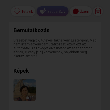
Tetszik
Üzenj
SzuperSzív
Bemutatkozás
Erzsébet vagyok, 47 éves, lakhelyem Esztergom. Még
nem írtam egyéni bemutatkozást, ezért ezt az
automatikus szöveget olvashatod az adatlapomon.
Kérlek, írj vagy jelölj kedvencnek, ha jobban meg
akarsz ismerni!
Képek
20