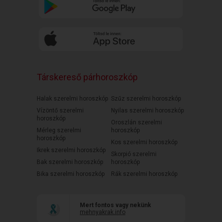
Társkereső párhoroszkóp
Halak szerelmi horoszkóp
Szűz szerelmi horoszkóp
Vízöntő szerelmi
Nyilas szerelmi horoszkóp
horoszkóp
Oroszlán szerelmi
Mérleg szerelmi
horoszkóp
horoszkóp
Kos szerelmi horoszkóp
Ikrek szerelmi horoszkóp
Skorpió szerelmi
Bak szerelmi horoszkóp
horoszkóp
Bika szerelmi horoszkóp
Rák szerelmi horoszkóp
Mert fontos vagy nekünk
mehnyakrak.info