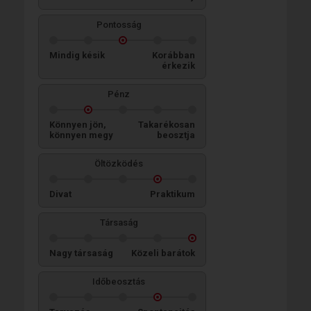
Pontosság
Mindig késik
Korábban
érkezik
Pénz
Könnyen jön,
Takarékosan
könnyen megy
beosztja
Öltözködés
Divat
Praktikum
Társaság
Nagy társaság
Közeli barátok
Időbeosztás