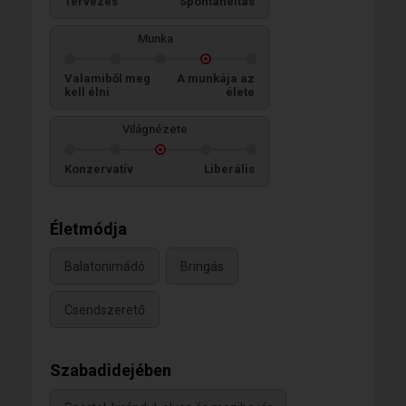
Tervezés
Spontaneitás
Munka
Valamiből meg
A munkája az
kell élni
élete
Világnézete
Konzervatív
Liberális
Életmódja
Balatonimádó
Bringás
Csendszerető
Szabadidejében