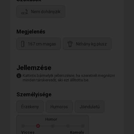
Nem dohányzik
Megjelenés
167 cm magas
Néhány kg plusz
Jellemzése
Kattints bármelyik jellemzésre, ha szeretnél megnézni
minden társkeresőt, aki ezt állította be.
Személyisége
Érzékeny
Humoros
Jóindulatú
Humor
Vicces
Komoly