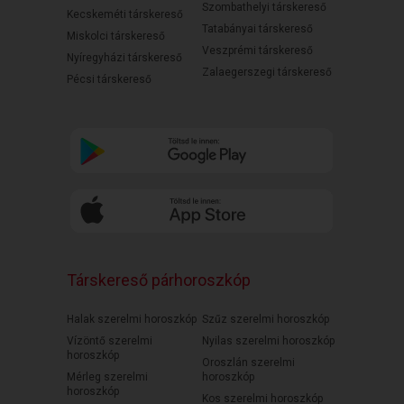
Szombathelyi társkereső
Kecskeméti társkereső
Tatabányai társkereső
Miskolci társkereső
Veszprémi társkereső
Nyíregyházi társkereső
Zalaegerszegi társkereső
Pécsi társkereső
Társkereső párhoroszkóp
Halak szerelmi horoszkóp
Szűz szerelmi horoszkóp
Vízöntő szerelmi
Nyilas szerelmi horoszkóp
horoszkóp
Oroszlán szerelmi
Mérleg szerelmi
horoszkóp
horoszkóp
Kos szerelmi horoszkóp