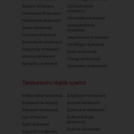
Bringás társkereső
Színházkedvelő
társkereső
Ezermester társkereső
Táncoslábú társkereső
Filmkedvelő társkereső
Társasjátékozós
Gamer társkereső
társkereső
Humoros társkereső
Vegetáriánus társkereső
Kertészkedő társkereső
Zenefüggő társkereső
Könyvmoly társkereső
Elvált társkeresők
Motoros társkereső
Özvegy társkeresők
Spirituális társkereső
Gyermekes társkeresők
Társkeresés régiók szerint
Békéscsabai társkereső
Salgótarjáni társkereső
Budapesti társkereső
Szegedi társkereső
Debreceni társkereső
Szekszárdi társkereső
Egri társkereső
Székesfehérvári
társkereső
Győri társkereső
Szolnoki társkereső
Kaposvári társkereső