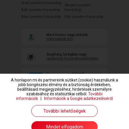
Ikrek szerelmi horoszkóp
Skorpió szerelmi
Bak szerelmi horoszkóp
horoszkóp
Bika szerelmi horoszkóp
Rák szerelmi horoszkóp
Mert fontos vagy nekünk
mehnyakrak.info
Segítség, ha bajban vagy
randivonal.hu/a-nok-vedelmeben
A honlapon mi és partnereink sütiket (cookie) használunk a
jobb böngészési élmény és a biztonság érdekében,
beállításaid megjegyzéséhez, hirdetések személyre
szabásához és statisztikai célból.
További
információk
|
Információk a Google adatkezeléséről
www.randivonal.hu © Copyright 1999-2026 Dating Central Europe Zrt.
További lehetőségek
Mindet elfogadom