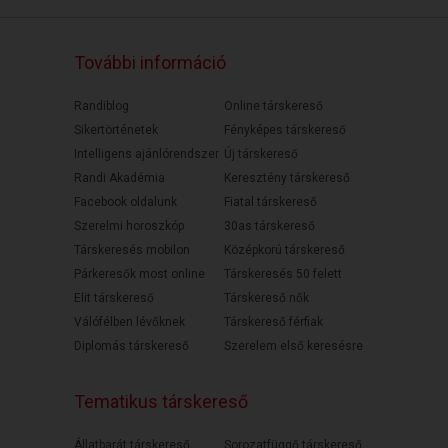
További információ
Randiblog
Online társkereső
Sikertörténetek
Fényképes társkereső
Intelligens ajánlórendszer
Új társkereső
Randi Akadémia
Keresztény társkereső
Facebook oldalunk
Fiatal társkereső
Szerelmi horoszkóp
30as társkereső
Társkeresés mobilon
Középkorú társkereső
Párkeresők most online
Társkeresés 50 felett
Elit társkereső
Társkereső nők
Válófélben lévőknek
Társkereső férfiak
Diplomás társkereső
Szerelem első keresésre
Tematikus társkereső
Állatbarát társkereső
Sorozatfüggő társkereső