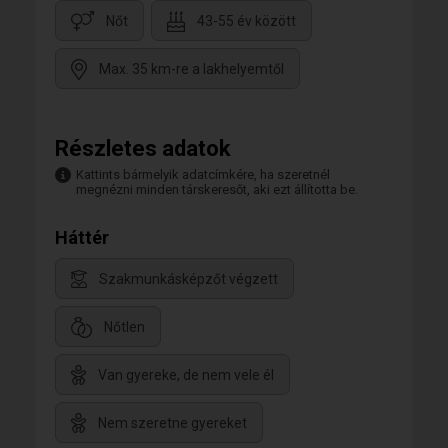
Nőt
43-55 év között
Max. 35 km-re a lakhelyemtől
Részletes adatok
Kattints bármelyik adatcímkére, ha szeretnél
megnézni minden társkeresőt, aki ezt állította be.
Háttér
Szakmunkásképzőt végzett
Nőtlen
Van gyereke, de nem vele él
Nem szeretne gyereket