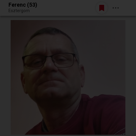
Ferenc (53)
Belépés
Esztergom
Egy jó randiból bármi lehet.