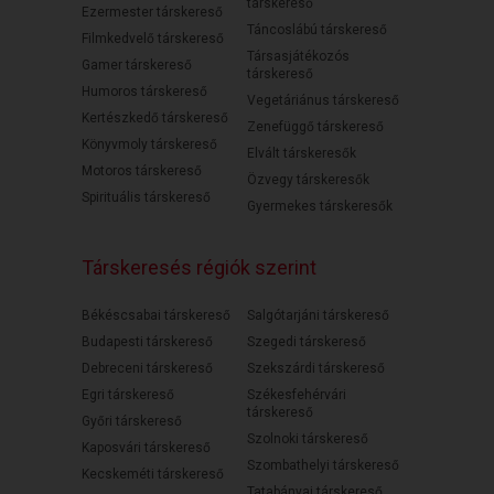
társkereső
Ezermester társkereső
Táncoslábú társkereső
Filmkedvelő társkereső
Társasjátékozós
Gamer társkereső
társkereső
Humoros társkereső
Vegetáriánus társkereső
Kertészkedő társkereső
Zenefüggő társkereső
Könyvmoly társkereső
Elvált társkeresők
Motoros társkereső
Özvegy társkeresők
Spirituális társkereső
Gyermekes társkeresők
Társkeresés régiók szerint
Békéscsabai társkereső
Salgótarjáni társkereső
Budapesti társkereső
Szegedi társkereső
Debreceni társkereső
Szekszárdi társkereső
Egri társkereső
Székesfehérvári
társkereső
Győri társkereső
Szolnoki társkereső
Kaposvári társkereső
Szombathelyi társkereső
Kecskeméti társkereső
Tatabányai társkereső