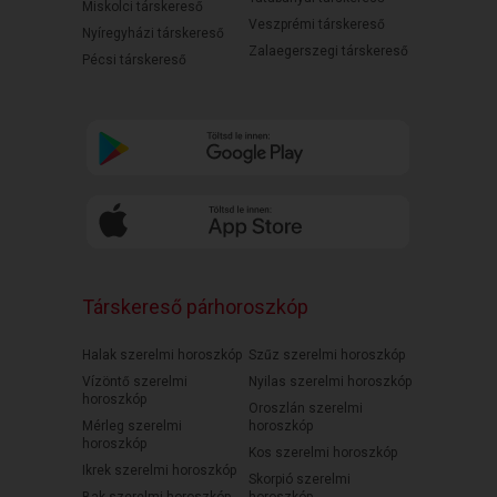
Miskolci társkereső
Veszprémi társkereső
Nyíregyházi társkereső
Zalaegerszegi társkereső
Pécsi társkereső
Társkereső párhoroszkóp
Halak szerelmi horoszkóp
Szűz szerelmi horoszkóp
Vízöntő szerelmi
Nyilas szerelmi horoszkóp
horoszkóp
Oroszlán szerelmi
Mérleg szerelmi
horoszkóp
horoszkóp
Kos szerelmi horoszkóp
Ikrek szerelmi horoszkóp
Skorpió szerelmi