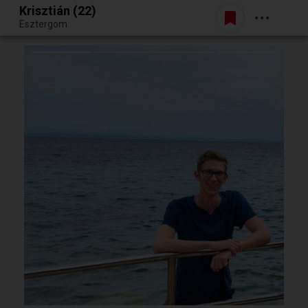
Krisztián (22)
Belépés
Esztergom
Egy jó randiból bármi lehet.