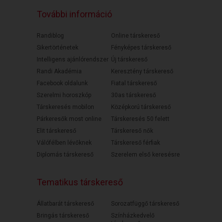
További információ
Randiblog
Online társkereső
Sikertörténetek
Fényképes társkereső
Intelligens ajánlórendszer
Új társkereső
Randi Akadémia
Keresztény társkereső
Facebook oldalunk
Fiatal társkereső
Szerelmi horoszkóp
30as társkereső
Társkeresés mobilon
Középkorú társkereső
Párkeresők most online
Társkeresés 50 felett
Elit társkereső
Társkereső nők
Válófélben lévőknek
Társkereső férfiak
Diplomás társkereső
Szerelem első keresésre
Tematikus társkereső
Állatbarát társkereső
Sorozatfüggő társkereső
Bringás társkereső
Színházkedvelő