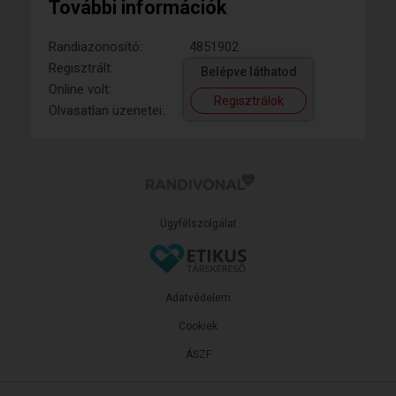
További információk
Randiazonosító:
4851902
Regisztrált:
Belépve láthatod
Online volt:
Regisztrálok
Olvasatlan üzenetei:
Ügyfélszolgálat
Adatvédelem
Cookiek
ÁSZF