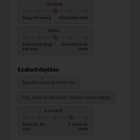
Társaság
Nagy társaság
Közeli barátok
Munka
Valamiből meg
A munkája az
kell élni
élete
Szabadidejében
Sportol, vezet és tévét néz
Pop, disco és electronic, techno zenét hallgat
A zenéről
Zavarja, ha
A zene az
szól
élete