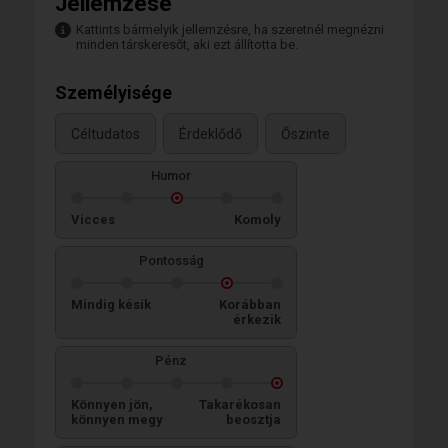
Jellemzése
Kattints bármelyik jellemzésre, ha szeretnél megnézni
minden társkeresőt, aki ezt állította be.
Személyisége
Céltudatos
Érdeklődő
Őszinte
Humor
Vicces
Komoly
Pontosság
Mindig késik
Korábban
érkezik
Pénz
Könnyen jön,
Takarékosan
könnyen megy
beosztja