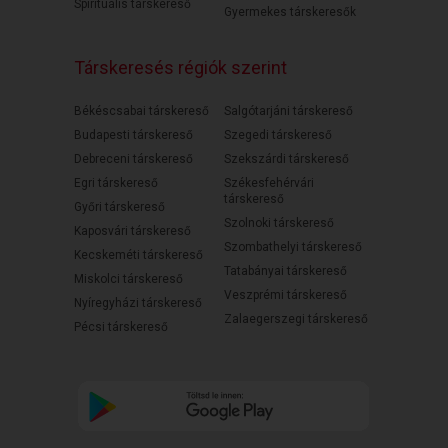
Spirituális társkereső
Gyermekes társkeresők
Társkeresés régiók szerint
Békéscsabai társkereső
Salgótarjáni társkereső
Budapesti társkereső
Szegedi társkereső
Debreceni társkereső
Szekszárdi társkereső
Egri társkereső
Székesfehérvári
társkereső
Győri társkereső
Szolnoki társkereső
Kaposvári társkereső
Szombathelyi társkereső
Kecskeméti társkereső
Tatabányai társkereső
Miskolci társkereső
Veszprémi társkereső
Nyíregyházi társkereső
Zalaegerszegi társkereső
Pécsi társkereső