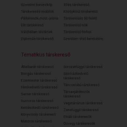
Szerelmi horoszkóp
30as társkereső
Társkeresés mobilon
Középkorú társkereső
Párkeresők most online
Társkeresés 50 felett
Elit társkereső
Társkereső nők
Válófélben lévőknek
Társkereső férfiak
Diplomás társkereső
Szerelem első keresésre
Tematikus társkereső
Állatbarát társkereső
Sorozatfüggő társkereső
Bringás társkereső
Színházkedvelő
társkereső
Ezermester társkereső
Táncoslábú társkereső
Filmkedvelő társkereső
Társasjátékozós
Gamer társkereső
társkereső
Humoros társkereső
Vegetáriánus társkereső
Kertészkedő társkereső
Zenefüggő társkereső
Könyvmoly társkereső
Elvált társkeresők
Motoros társkereső
Özvegy társkeresők