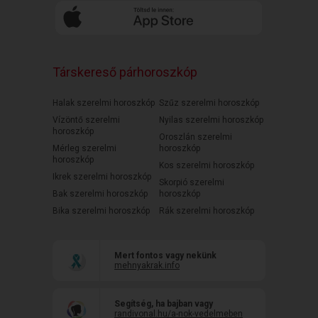
Társkereső párhoroszkóp
Halak szerelmi horoszkóp
Szűz szerelmi horoszkóp
Vízöntő szerelmi
Nyilas szerelmi horoszkóp
horoszkóp
Oroszlán szerelmi
Mérleg szerelmi
horoszkóp
horoszkóp
Kos szerelmi horoszkóp
Ikrek szerelmi horoszkóp
Skorpió szerelmi
Bak szerelmi horoszkóp
horoszkóp
Bika szerelmi horoszkóp
Rák szerelmi horoszkóp
Mert fontos vagy nekünk
mehnyakrak.info
Segítség, ha bajban vagy
randivonal.hu/a-nok-vedelmeben