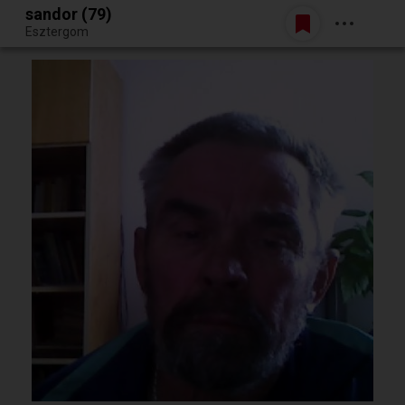
sandor (79)
Belépés
Esztergom
Egy jó randiból bármi lehet.