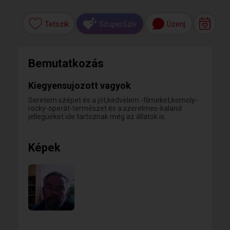
Tetszik
Üzenj
SzuperSzív
Bemutatkozás
Kiegyensujozott vagyok
Seretem szépet és a jót,kedvelem -filmeket,komoly-
rocky-operát-természet és a szerelmes-kaland
jellegüeket ide tartoznak még az állatok is.
Képek