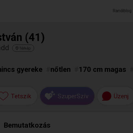
Randiblog
stván (41)
add
Térkép
nincs gyereke
#
nőtlen
#
170 cm magas
Tetszik
SzuperSzív
Üzenj
Bemutatkozás