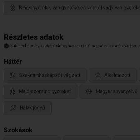
Nincs gyereke, van gyereke és vele él vagy van gyereke
Részletes adatok
Kattints bármelyik adatcímkére, ha szeretnél megnézni minden társkeresőt,
Háttér
Szakmunkásképzőt végzett
Alkalmazott
Majd szeretne gyereket
Magyar anyanyelvű
Halak jegyű
Szokások