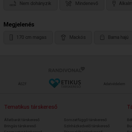
Nem dohányzik
Mindenevő
Alkalm
Megjelenés
170 cm magas
Mackós
Barna hajú
ÁSZF
Adatvédelem
Tematikus társkereső
Tá
Állatbarát társkereső
Sorozatfüggő társkereső
Bé
Bringás társkereső
Színházkedvelő társkereső
Bu