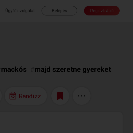
Ügyfélszolgálat
Belépés
Regisztráció
#
mackós
#
majd szeretne gyereket
Randizz