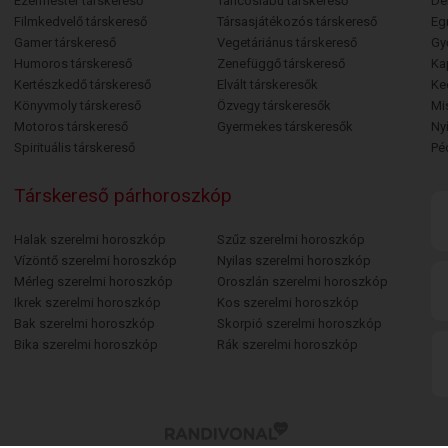
Ezermester társkereső
Táncoslábú társkereső
De
Filmkedvelő társkereső
Társasjátékozós társkereső
Egr
Gamer társkereső
Vegetáriánus társkereső
Gy
Humoros társkereső
Zenefüggő társkereső
Ka
Kertészkedő társkereső
Elvált társkeresők
Ke
Könyvmoly társkereső
Özvegy társkeresők
Mi
Motoros társkereső
Gyermekes társkeresők
Ny
Spirituális társkereső
Pé
Társkereső párhoroszkóp
Halak szerelmi horoszkóp
Szűz szerelmi horoszkóp
Vízöntő szerelmi horoszkóp
Nyilas szerelmi horoszkóp
Mérleg szerelmi horoszkóp
Oroszlán szerelmi horoszkóp
Ikrek szerelmi horoszkóp
Kos szerelmi horoszkóp
Bak szerelmi horoszkóp
Skorpió szerelmi horoszkóp
Bika szerelmi horoszkóp
Rák szerelmi horoszkóp