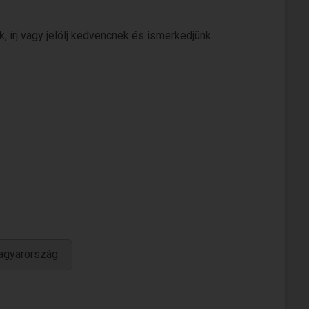
, írj vagy jelölj kedvencnek és ismerkedjünk.
agyarország