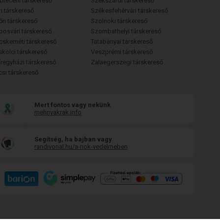
breceni társkereső
Szekszárdi társkereső
i társkereső
Székesfehérvári társkereső
őri társkereső
Szolnoki társkereső
posvári társkereső
Szombathelyi társkereső
cskeméti társkereső
Tatabányai társkereső
skolci társkereső
Veszprémi társkereső
íregyházi társkereső
Zalaegerszegi társkereső
csi társkereső
Mert fontos vagy nekünk
mehnyakrak.info
Segítség, ha bajban vagy
randivonal.hu/a-nok-vedelmeben