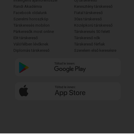
Intelligens ajánlórendszer
Új társkereső
Randi Akadémia
Keresztény társkereső
Facebook oldalunk
Fiatal társkereső
Szerelmi horoszkóp
30as társkereső
Társkeresés mobilon
Középkorú társkereső
Párkeresők most online
Társkeresés 50 felett
Elit társkereső
Társkereső nők
Válófélben lévőknek
Társkereső férfiak
Diplomás társkereső
Szerelem első keresésre