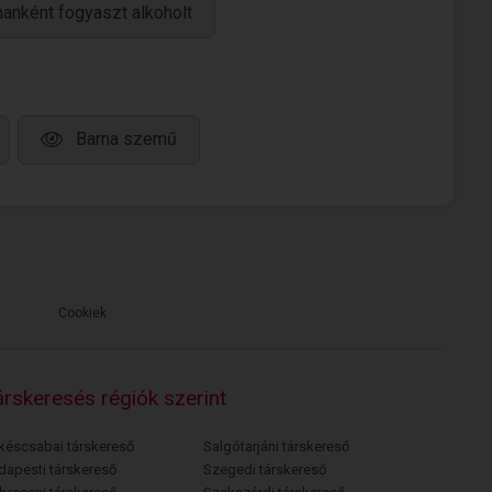
anként fogyaszt alkoholt
Barna szemű
Cookiek
rskeresés régiók szerint
késcsabai társkereső
Salgótarjáni társkereső
dapesti társkereső
Szegedi társkereső