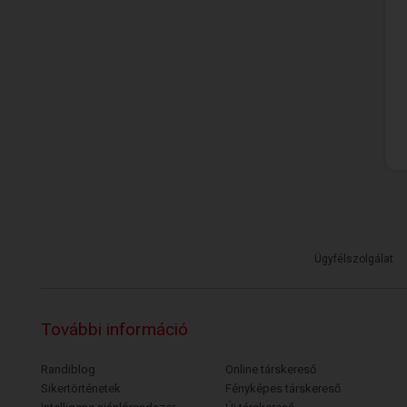
Ügyfélszolgálat
További információ
Randiblog
Online társkereső
Sikertörténetek
Fényképes társkereső