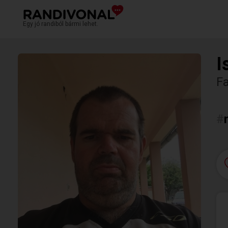
Egy jó randiból bármi lehet.
I
F
#