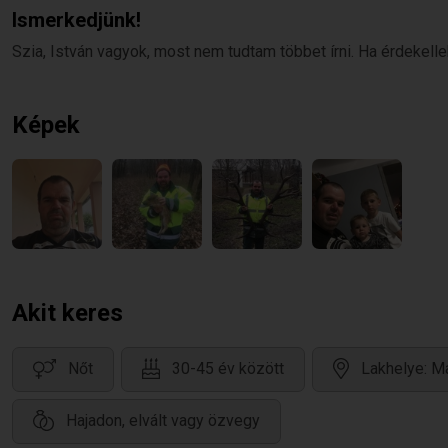
Ismerkedjünk!
Szia, István vagyok, most nem tudtam többet írni. Ha érdekellek
Képek
Akit keres
Nőt
30-45 év között
Lakhelye: M
Hajadon, elvált vagy özvegy